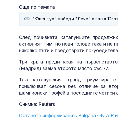
Още по темата
"Ювентус" победи "Лече" с гол в 12-а
След почивката каталунците продължих
активният тим, но нови голове така и не 
няколко пъти и предотврати по-убедителе
Три кръга преди края на първенствот
(Мадрид) заема второто място със 77.
Така каталунският гранд триумфира с
приключват сезона без отличие за вто
шампионски трофей в последните четири с
Снимка: Reuters
Останете информирани с Bulgaria ON AIR и