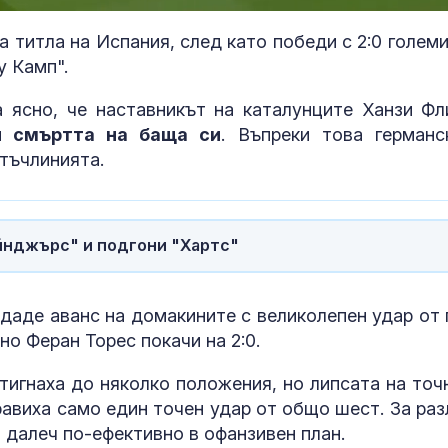
100.00%
 титла на Испания, след като победи с 2:0 големи
у Камп".
 ясно, че наставникът на каталунците Ханзи Ф
и смъртта на баща си
. Въпреки това германс
 тъчлинията.
йнджърс" и подгони "Хартс"
аде аванс на домакините с великолепен удар от 
о Феран Торес покачи на 2:0.
Шишков разкри пътни
Можем ли да
схеми и как се дават
до 146 години,
тигнаха до няколко положения, но липсата на точ
милиони, а магистрала
повече?
няма
равиха само един точен удар от общо шест. За раз
а далеч по-ефективно в офанзивен план.