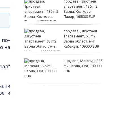
ем
продава, Тристаен
йк и за
апартамент, 136 m2
 да
Варна, Колхозен
Пазар, 165000 EUR
заболяв
а
продава, Двустаен
жимът и
апартамент, 63 m2
 по-
Варна област, м-т
о на
т
Кабакум, 109000 EUR
пеперуд
от
продава, Магазин, 225
еал"
султ се
m2 Варна, Хеи, 180000
EUR
чани
продава, Офис, 141 m2
рети
Варна, Бриз, 112000
EUR