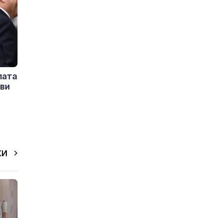
пата
ови
КИ