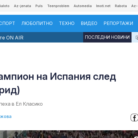
ialoto
Az-jenata
Puls
Teenproblem
Automedia
Imoti.net
Rabota
Az-
СПОРТ
ЛЮБОПИТНО
ТЕХНО
ВИДЕО
РЕПОРТАЖИ
те ON AIR
ПОСЛЕДНИ НОВИНИ
шампион на Испания след
рид)
пеха в Ел Класико
джова