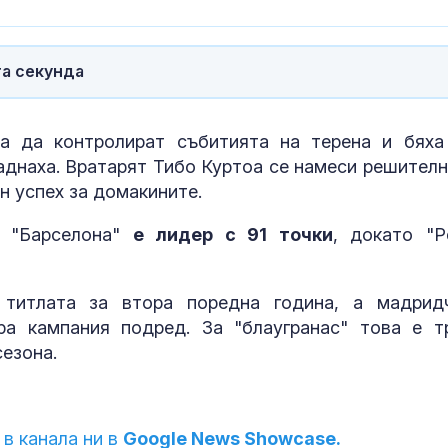
Хали Бери прикова
Как да избер
погледите с апетитни
протеинов ше
снимки
какво трябва
внимаваме?
та секунда
Красота, блясък и
Психология з
война: Блогърката,
родители: Ре
а да контролират събитията на терена и бяха
която прави руската
чувството за
паднаха. Вратарят Тибо Куртоа се намеси решителн
пропаганда модерна
предвидимос
н успех за домакините.
Какви послания ни
Защо рискът 
о "Барселона"
е лидер с 91 точки
, докато "Р
носят нощните
исхемичен ин
пеперуди?
повишава в
горещините?
 титлата за втора поредна година, а мадрид
ра кампания подред. За "блаугранас" това е т
езона.
 в канала ни в
Google News Showcase.