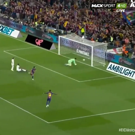
Loaded
: