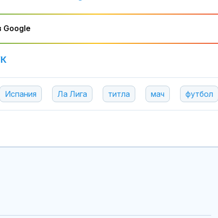
 Google
УК
Испания
Ла Лига
титла
мач
футбол