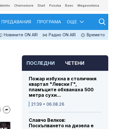
deteto
Chernomore
Start
Posoka
Boec
Megavselena
ПРЕДАВАНИЯ
ПРОГРАМА
ОЩЕ
Новините ON AIR
Радио ON AIR
Времето
ПОСЛЕДНИ
ЧЕТЕНИ
Пожар избухна в столичния
квартал "Левски Г",
пламъците обхванаха 500
метра сухи...
21:39 • 06.08.26
Славчо Велков:
Поскъпването на дизела е