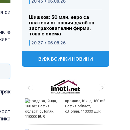
20:45 • 06.08.26
я си
Шишков: 50 млн. евро са
платени от нашия джоб за
застрахователни фирми,
лик
е
това е схема
кият
20:27 • 06.08.26
ВИЖ ВСИЧКИ НОВИНИ
пряк
 живеем
продава, Къща, 180 m2
 а и
София област,
ност
с.Лопян, 110000 EUR
лика