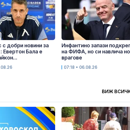
 с добри новини за
Инфантино запази подкре
: Евертон Бала е
на ФИФА, но си навлича н
йкон...
врагове
.08.26
07:18 • 06.08.26
ВИЖ ВСИЧ