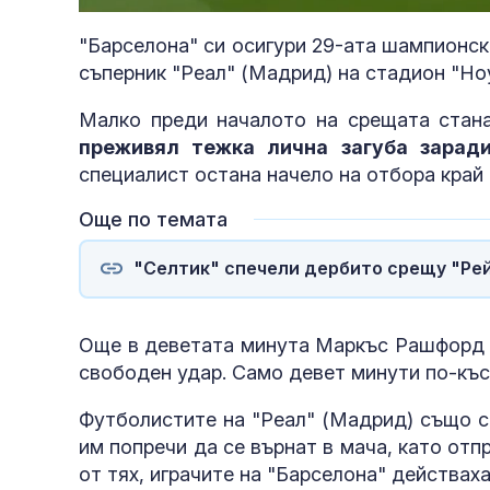
"Барселона" си осигури 29-ата шампионска
съперник "Реал" (Мадрид) на стадион "Но
Малко преди началото на срещата стана
преживял тежка лична загуба зарад
специалист остана начело на отбора край
Още по темата
"Селтик" спечели дербито срещу "Ре
Още в деветата минута Маркъс Рашфорд д
свободен удар. Само девет минути по-късн
Футболистите на "Реал" (Мадрид) също с
им попречи да се върнат в мача, като отп
от тях, играчите на "Барселона" действах