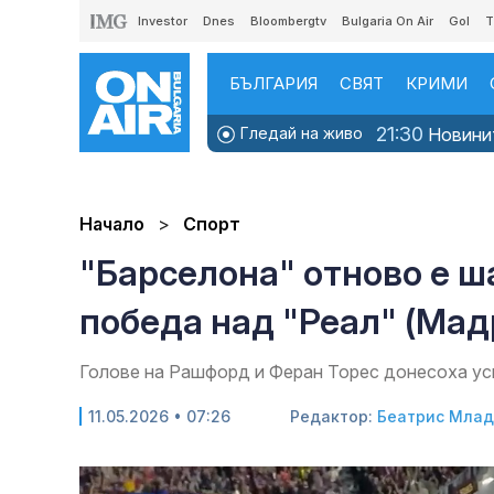
Investor
Dnes
Bloombergtv
Bulgaria On Air
Gol
T
БЪЛГАРИЯ
СВЯТ
КРИМИ
21:30
Гледай на живо
Новини
Начало
Спорт
"Барселона" отново е 
победа над "Реал" (Мад
Голове на Рашфорд и Феран Торес донесоха ус
11.05.2026 • 07:26
Редактор:
Беатрис Мла