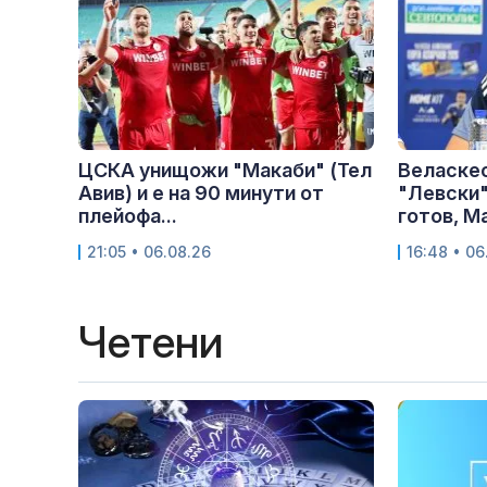
ЦСКА унищожи "Макаби" (Тел
Веласкес
Авив) и е на 90 минути от
"Левски"
плейофа...
готов, Ма
21:05 • 06.08.26
16:48 • 06
Четени