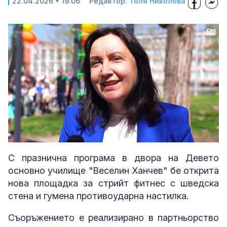
22.04.2026 • 19:06
Редактор:
Толя Николова
Video
Player
is
loading.
Share
Loaded
:
Replay
Unmute
Picture-
Fullscreen
100.00%
in-
Picture
С празнична програма в двора на Девето
основно училище "Веселин Ханчев" бе открита
нова площадка за стрийт фитнес с шведска
стена и гумена противоударна настилка.
Съоръжението е реализирано в партньорство