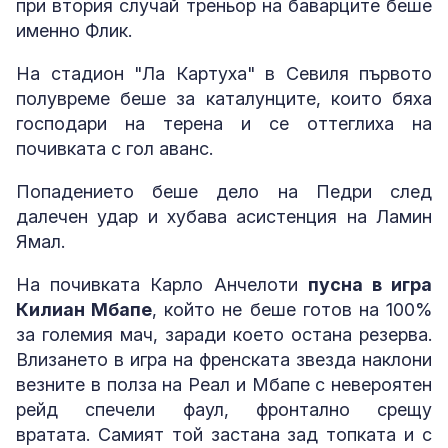
при втория случай треньор на баварците беше
именно Флик.
На стадион "Ла Картуха" в Севиля първото
полувреме беше за каталунците, които бяха
господари на терена и се оттеглиха на
почивката с гол аванс.
Попадението беше дело на Педри след
далечен удар и хубава асистенция на Ламин
Ямал.
На почивката Карло Анчелоти
пусна в игра
Килиан Мбапе
, който не беше готов на 100%
за големия мач, заради което остана резерва.
Влизането в игра на френската звезда наклони
везните в полза на Реал и Мбапе с невероятен
рейд спечели фаул, фронтално срещу
вратата. Самият той застана зад топката и с