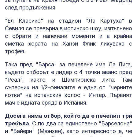
след продължения.
"Ел Класико" на стадион "Ла Картуха" в
Севиля се превърна в истинско шоу, изпълнено
с обрати и напечени моменти и в крайна
сметка хората на Ханзи Флик ликуваха с
трофея.
Така пред "Барса" за печелене има Ла Лига,
където отборът е лидер с 4 точки аванс пред
"Реал", както и Шампионска лига. Там
съперник на 1/2-финалите е една от "черните
котки" на испанския колос - Интер. Първият
мач е идната сряда в Испания.
Досега няма отбор, който да е печелил три
требъла
. С по два са единствено "Барселона"
и "Байерн" (Мюнхен), като интересното е, че