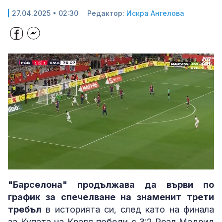
27.04.2025 • 02:30
Редактор:
Искра Ангелова
Loaded
:
Unmute
80.61%
"Барселона" продължава да върви по
график за спечелване на знаменит трети
требъл
в историята си, след като на финала
за Купата на Краля победи с 3:2 Реал Мадрид