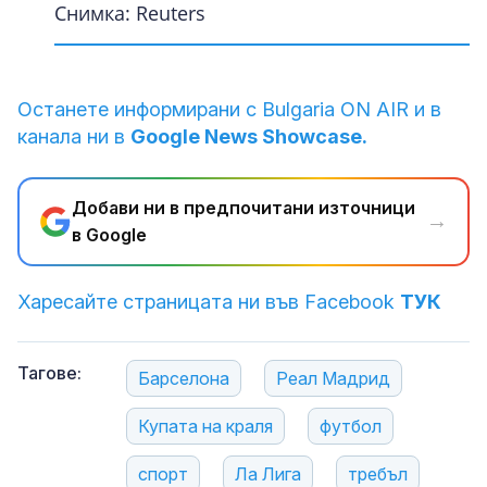
Снимка: Reuters
Снимка: Reuters
Снимка: Reuters
Снимка: Reuters
Снимка: Reuters
Снимка: Reuters
Снимка: Reuters
Снимка: Reuters
Снимка: Reuters
Снимка: Reuters
Снимка: Reuters
Снимка: Reuters
Снимка: Reuters
Снимка: Reuters
Останете информирани с Bulgaria ON AIR и в
канала ни в
Google News Showcase.
Добави ни в предпочитани източници
→
в Google
Харесайте страницата ни във Facebook
ТУК
Тагове:
Барселона
Реал Мадрид
Купата на краля
футбол
спорт
Ла Лига
требъл