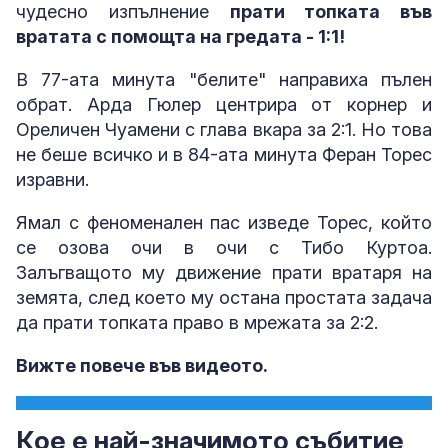
чудесно изпълнение
прати топката във
вратата с помощта на гредата - 1:1!
В 77-ата минута "белите" направиха пълен
обрат. Арда Гюлер центрира от корнер и
Ореличен Чуамени с глава вкара за 2:1. Но това
не беше всичко и в 84-ата минута Феран Торес
изравни.
Ямал с феноменален пас изведе Торес, който
се озова очи в очи с Тибо Куртоа.
Залъгващото му движение прати вратаря на
земята, след което му остана простата задача
да прати топката право в мрежата за 2:2.
Вижте повече във видеото.
Кое е най-значимото събитие