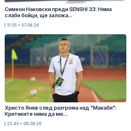
Симеон Наковски преди SENSHI 33: Няма
слаби бойци, ще заложа...
11:35 • 07.08.26
Христо Янев след разгрома над "Макаби":
Критиките няма да ме...
22:45 • 06.08.26