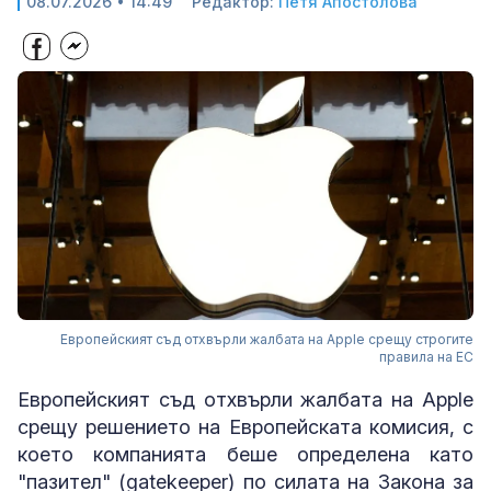
08.07.2026 • 14:49
Редактор:
Петя Апостолова
Европейският съд отхвърли жалбата на Apple срещу строгите
правила на ЕС
Европейският съд отхвърли жалбата на Apple
срещу решението на Европейската комисия, с
което компанията беше определена като
"пазител" (gatekeeper) по силата на Закона за