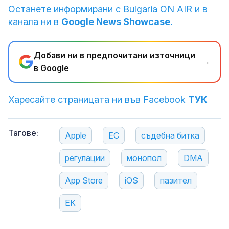
Останете информирани с Bulgaria ON AIR и в
канала ни в
Google News Showcase.
Добави ни в предпочитани източници
→
в Google
Харесайте страницата ни във Facebook
ТУК
Тагове:
Apple
ЕС
съдебна битка
регулации
монопол
DMA
App Store
iOS
пазител
ЕК