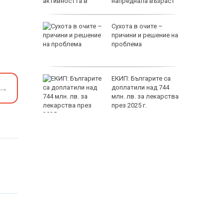
напреднала възраст
на децата
Сухота в очите –
дскаже
причини и решение на
и
проблема
т Хирон
ЕКИП: Българите са
→
ивотът
доплатили над 744
 зодии
млн. лв. за лекарства
през 2025 г.
118000 