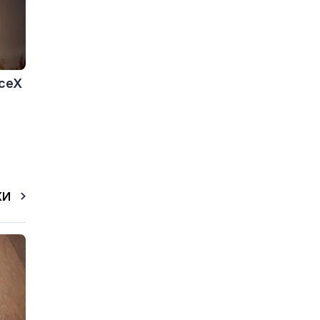
aceX
КИ