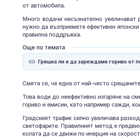
от автомобила.
Много водачи несъзнателно увеличават р
нужно да възприемете ефективен японски
правилна поддръжка.
Още по темата
Грешка ли е да зареждаме гориво от 
Смята се, че една от най-често срещанит
Това води до неефективно изгаряне на см
гориво и емисии, като например сажди, ко
Градският трафик силно увеличава разход
светофарите.
Правилният метод е предвиж
колата да се движи по инерция на скорост