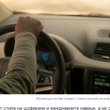
Можем да пестим гориво с някои техники на шо
от стила на шофиране и ежедневните навици
, а не