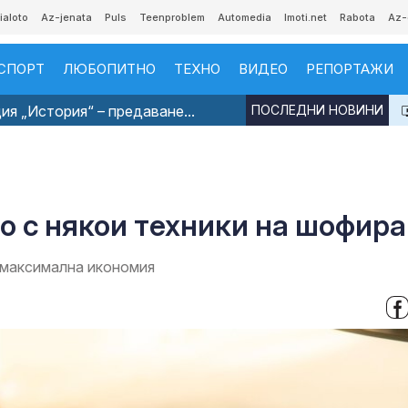
ialoto
Az-jenata
Puls
Teenproblem
Automedia
Imoti.net
Rabota
Az-
СПОРТ
ЛЮБОПИТНО
ТЕХНО
ВИДЕО
РЕПОРТАЖИ
я „История“ – предаване...
ПОСЛЕДНИ НОВИНИ
о с някои техники на шофир
 максимална икономия