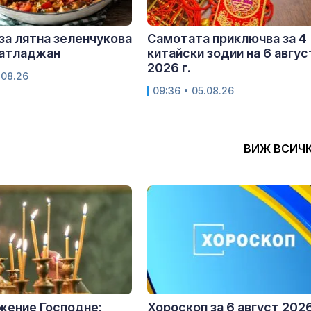
за лятна зеленчукова
Самотата приключва за 4
патладжан
китайски зодии на 6 авгус
2026 г.
.08.26
09:36 • 05.08.26
ВИЖ ВСИЧ
жение Господне:
Хороскоп за 6 август 2026