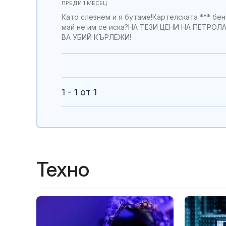
ПРЕДИ 1 МЕСЕЦ
Като слезнем и я бутаме!Картелската *** бе
май не им се иска?НА ТЕЗИ ЦЕНИ НА ПЕТРОЛ
ВА УБИЙ КЪРЛЕЖИ!
1 - 1 от 1
Техно