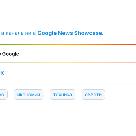
Дубай
Учени: Речта 
може да пре
тревожност 
 в канала ни в
Google News Showcase.
депресия
Ретроградния
 Google
ще направи ж
по-лесен за 5
УК
во
икономии
техника
съвети