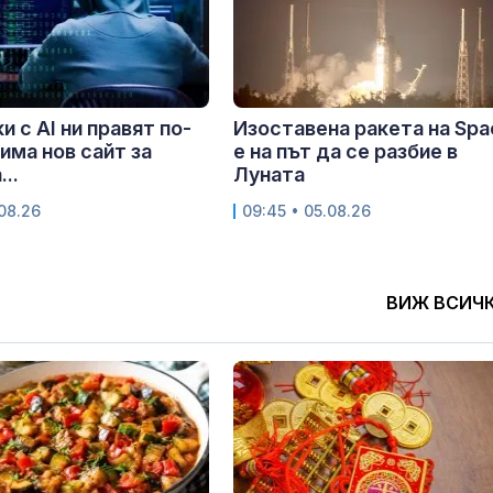
и с AI ни правят по-
Изоставена ракета на Sp
 има нов сайт за
е на път да се разбие в
..
Луната
.08.26
09:45 • 05.08.26
ВИЖ ВСИЧ