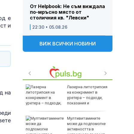
От Helpbook: Не съм виждала
по-мръсно място от
столичния кв. "Левски"
од е
ст и
22:30 • 05.08.26
ВИЖ ВСИЧКИ НОВИНИ
ството и
Лазерна литотрипсия
д на
равиха
на конкремент в
а
уретера – подходи,
показания и
противопоказания
реди
лиардите
Мултивитамините
вете
жеха да
може да подпомогне
райна в
активността в