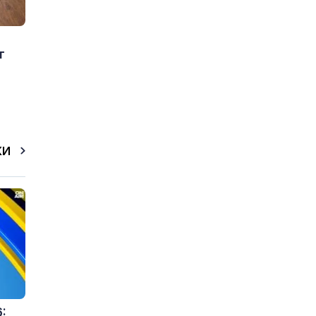
т
КИ
: