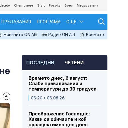
deteto
Chernomore
Start
Posoka
Boec
Megavselena
ПРЕДАВАНИЯ
ПРОГРАМА
ОЩЕ
Новините ON AIR
Радио ON AIR
Времето
ПОСЛЕДНИ
ЧЕТЕНИ
ане
Времето днес, 6 август:
Слаби превалявания и
температури до 39 градуса
06:20 • 06.08.26
Преображение Господне:
Какви са обичаите и кой
празнува имен ден днес