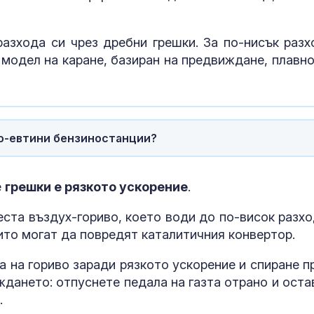
азхода си чрез дребни грешки. За по-нисък разх
 модел на каране
, базиран на предвиждане, плавно
по-евтини бензиностанции?
е
грешки е рязкото ускорение
.
Как християн
еста въздух-гориво, което води до по-висок разхо
църквата нап
Европа богат
ито могат да повредят каталитичния конвертор.
а на гориво заради рязкото ускорение и спиране п
Захарова: Ми
дането: отпуснете педала на газта отрано и оста
на Запада мо
.
превърнат Ук