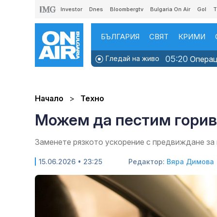
Investor
Dnes
Bloombergtv
Bulgaria On Air
Gol
T
БЪЛГАРИЯ
СВЯТ
КРИМИ
05:20
Гледай на живо
Операци
Начало
Техно
Можем да пестим горив
Заменете рязкото ускорение с предвиждане за
15.06.2026 • 23:25
Редактор:
Вяра Димова