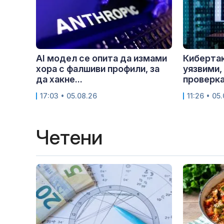
AI модел се опита да измами
Кибертак
хора с фалшиви профили, за
уязвими,
да хакне...
проверка.
17:03 • 05.08.26
11:26 • 05
Четени