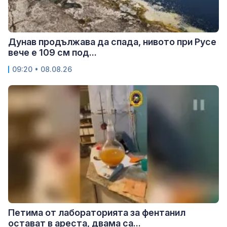
Дунав продължава да спада, нивото при Русе
вече е 109 см под...
09:20 • 08.08.26
Петима от лабораторията за фентанил
остават в ареста, двама са...