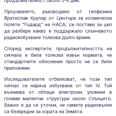
продължителност около 5-6 дни.
Проучването, ръководено от геофизика
Вратислав Крупар от Центъра за космически
полети "Годард" на НАСА, си поставя за цел
да разбере какво е поддържало слънчевото
радиоизбухване толкова дълго време.
Според експертите, продължителността на
сигнала е била толкова извън нормата, че
стандартните обяснения просто не са били
приложими.
Изследователите отбелязват, че този тип
сигнал се нарича избухване от тип IV. Той
възниква от облаци електрони, уловени в
големи магнитни структури около Слънцето.
Важно е да се уточни, че самите радиовълни
са безвредни за хората на Земята.