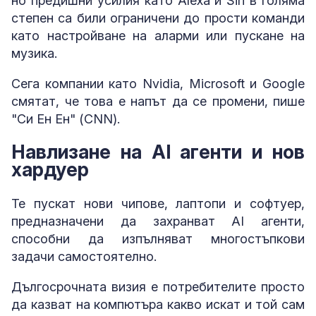
но предишни усилия като Alexa и Siri в голяма
степен са били ограничени до прости команди
като настройване на аларми или пускане на
музика.
Сега компании като Nvidia, Microsoft и Google
смятат, че това е напът да се промени, пише
"Си Ен Ен" (CNN).
Навлизане на AI агенти и нов
хардуер
Те пускат нови чипове, лаптопи и софтуер,
предназначени да захранват AI агенти,
способни да изпълняват многостъпкови
задачи самостоятелно.
Дългосрочната визия е потребителите просто
да казват на компютъра какво искат и той сам