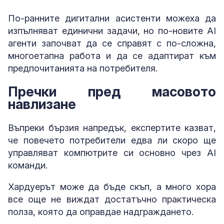
По-ранните дигитални асистенти можеха да
изпълняват единични задачи, но по-новите AI
агенти започват да се справят с по-сложна,
многоетапна работа и да се адаптират към
предпочитанията на потребителя.
Пречки пред масовото
навлизане
Въпреки бързия напредък, експертите казват,
че повечето потребители едва ли скоро ще
управляват компютрите си основно чрез AI
команди.
Хардуерът може да бъде скъп, а много хора
все още не виждат достатъчно практическа
полза, която да оправдае надграждането.