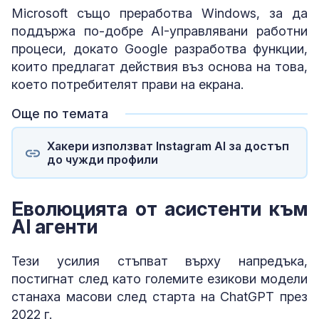
Microsoft също преработва Windows, за да
поддържа по-добре AI-управлявани работни
процеси, докато Google разработва функции,
които предлагат действия въз основа на това,
което потребителят прави на екрана.
Още по темата
Хакери използват Instagram AI за достъп
до чужди профили
Еволюцията от асистенти към
AI агенти
Тези усилия стъпват върху напредъка,
постигнат след като големите езикови модели
станаха масови след старта на ChatGPT през
2022 г.