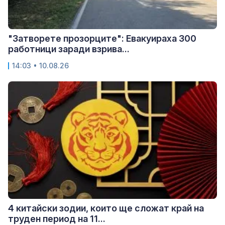
"Затворете прозорците": Евакуираха 300
работници заради взрива...
14:03 • 10.08.26
4 китайски зодии, които ще сложат край на
труден период на 11...