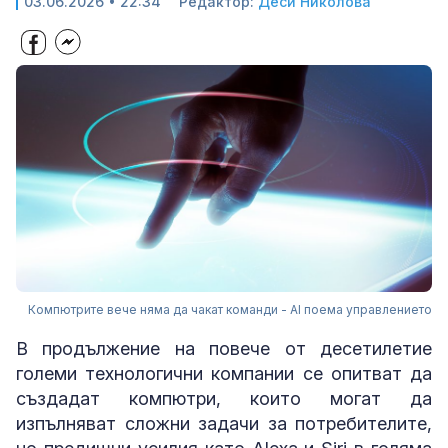
03.06.2026 • 22:34
Редактор:
Деси Николова
Компютрите вече няма да чакат команди - AI поема управлението
В продължение на повече от десетилетие
големи технологични компании се опитват да
създадат компютри, които могат да
изпълняват сложни задачи за потребителите,