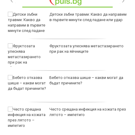
Детски зъбни травми: Какво да направим
в първите минути след падане или удар
Фруктозата улеснява метастазирането
при рак на яйчниците
Бебето отказва шише – какви могат да
бъдат причините?
Често срещана инфекция на кожата през
лятото – импетиго