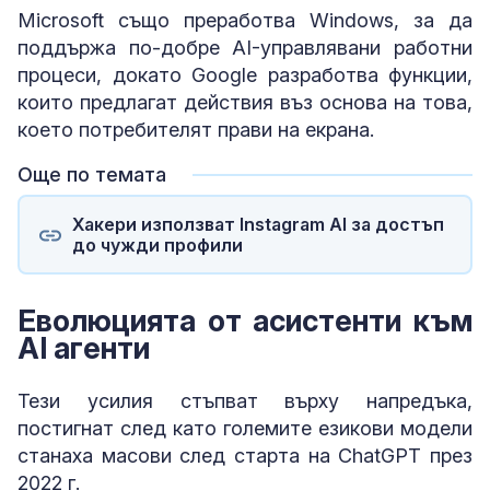
Microsoft също преработва Windows, за да
поддържа по-добре AI-управлявани работни
процеси, докато Google разработва функции,
които предлагат действия въз основа на това,
което потребителят прави на екрана.
Още по темата
Хакери използват Instagram AI за достъп
до чужди профили
Еволюцията от асистенти към
AI агенти
Тези усилия стъпват върху напредъка,
постигнат след като големите езикови модели
станаха масови след старта на ChatGPT през
2022 г.