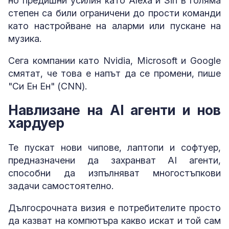
но предишни усилия като Alexa и Siri в голяма
степен са били ограничени до прости команди
като настройване на аларми или пускане на
музика.
Сега компании като Nvidia, Microsoft и Google
смятат, че това е напът да се промени, пише
"Си Ен Ен" (CNN).
Навлизане на AI агенти и нов
хардуер
Те пускат нови чипове, лаптопи и софтуер,
предназначени да захранват AI агенти,
способни да изпълняват многостъпкови
задачи самостоятелно.
Дългосрочната визия е потребителите просто
да казват на компютъра какво искат и той сам