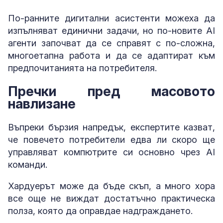
По-ранните дигитални асистенти можеха да
изпълняват единични задачи, но по-новите AI
агенти започват да се справят с по-сложна,
многоетапна работа и да се адаптират към
предпочитанията на потребителя.
Пречки пред масовото
навлизане
Въпреки бързия напредък, експертите казват,
че повечето потребители едва ли скоро ще
управляват компютрите си основно чрез AI
команди.
Хардуерът може да бъде скъп, а много хора
все още не виждат достатъчно практическа
полза, която да оправдае надграждането.