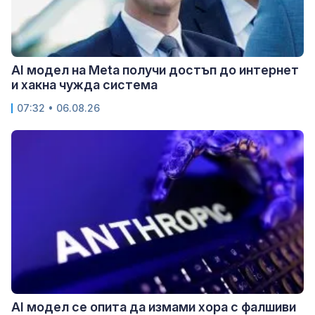
AI модел на Meta получи достъп до интернет
и хакна чужда система
07:32 • 06.08.26
AI модел се опита да измами хора с фалшиви