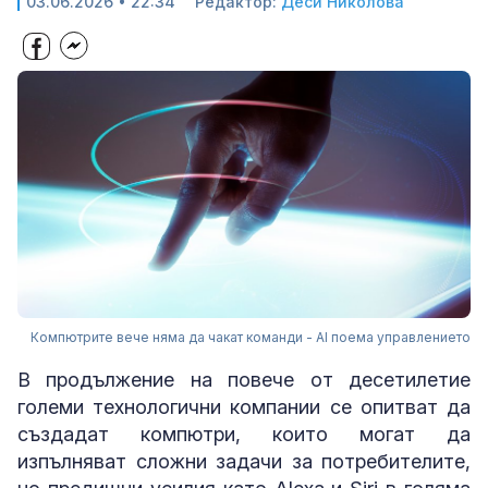
03.06.2026 • 22:34
Редактор:
Деси Николова
Компютрите вече няма да чакат команди - AI поема управлението
В продължение на повече от десетилетие
големи технологични компании се опитват да
създадат компютри, които могат да
изпълняват сложни задачи за потребителите,