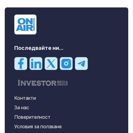
продава, Едностаен апартамент, 39 m2
Бургас област, к.к.Слънчев Бряг, 65500
EUR
Последвайте ни...
Контакти
За нас
Поверителност
Условия за ползване