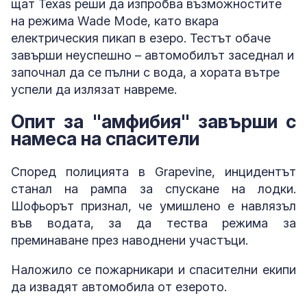
щат Texas реши да изпробва възможностите
на режима Wade Mode, като вкара
електрическия пикап в езеро. Тестът обаче
завърши неуспешно – автомобилът заседнал и
започнал да се пълни с вода, а хората вътре
успели да излязат навреме.
Опит за "амфибия" завърши с
намеса на спасители
Според полицията в Grapevine, инцидентът
станал на рампа за спускане на лодки.
Шофьорът признал, че умишлено е навлязъл
във водата, за да тества режима за
преминаване през наводнени участъци.
Наложило се пожарникари и спасителни екипи
да извадят автомобила от езерото.