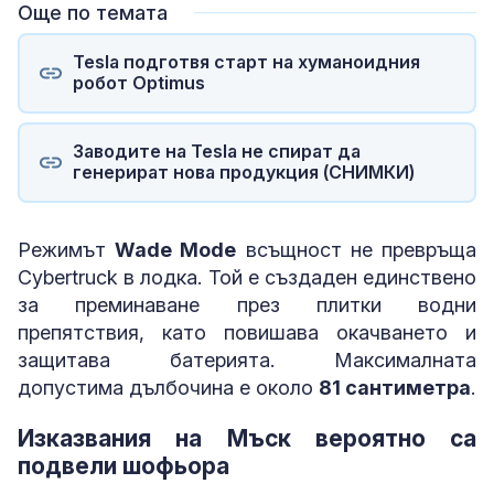
Още по темата
Tesla подготвя старт на хуманоидния
робот Optimus
Заводите на Tesla не спират да
генерират нова продукция (СНИМКИ)
Режимът
Wade Mode
всъщност не превръща
Cybertruck в лодка. Той е създаден единствено
за преминаване през плитки водни
препятствия, като повишава окачването и
защитава батерията. Максималната
допустима дълбочина е около
81 сантиметра
.
Изказвания на Мъск вероятно са
подвели шофьора