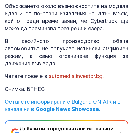
Объркването около възможностите на модела
идва и от по-стари изявления на Илън Мъск,
който преди време заяви, че Cybertruck ще
може да преминава през реки и езера.
В серийното производство обаче
автомобилът не получава истински амфибиен
режим, а само ограничена функция за
движение във вода.
Четете повече в
automedia.investor.bg.
Снимка: БГНЕС
Останете информирани с Bulgaria ON AIR и в
канала ни в
Google News Showcase.
Добави ни в предпочитани източници
→