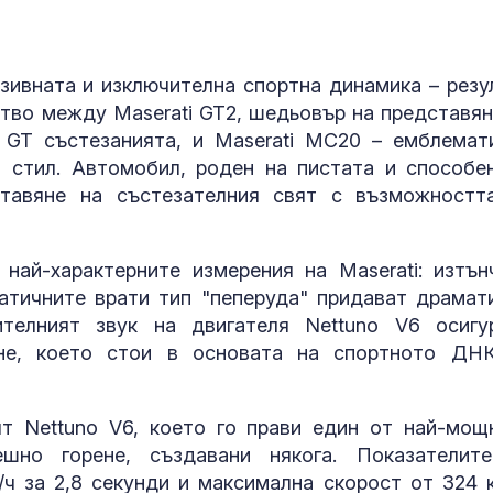
Как войните 
Иран и Украйн
превърнаха в
енергиен шок
лузивната и изключителна спортна динамика – резу
ство между Maserati GT2, шедьовър на представян
Меган Маркъл
 GT състезанията, и Maserati MC20 – емблемат
бански в басе
 стил. Автомобил, роден на пистата и способе
ЧРД
ставяне на състезателния свят с възможностт
ай-характерните измерения на Maserati: изтън
атичните врати тип "пеперуда" придават драмат
ителният звук на двигателя Nettuno V6 осигу
ане, което стои в основата на спортното ДН
ят Nettuno V6, което го прави един от най-мощ
ешно горене, създавани някога. Показателит
/ч за 2,8 секунди и максимална скорост от 324 к