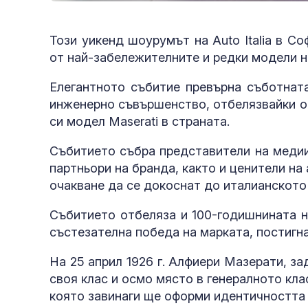
Този уикенд шоурумът на Auto Italia в С
от най-забележителните и редки модели на 
Елегантното събитие превърна съботната
инженерно съвършенство, отбелязвайки о
си модел Maserati в страната.
Събитието събра представители на медии
партньори на бранда, както и ценители на
очакване да се докоснат до италианското
Събитието отбеляза и 100-годишнината н
състезателна победа на марката, постигнат
На 25 април 1926 г. Алфиери Мазерати, за
своя клас и осмо място в генералното кла
която завинаги ще оформи идентичността 