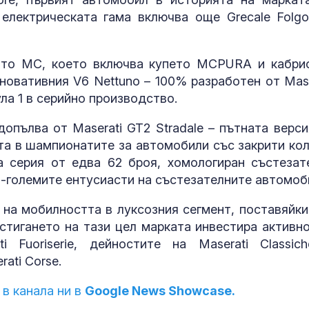
лектрическата гама включва още Grecale Folgo
ото MC, което включва купето MCPURA и кабри
новативния V6 Nettuno – 100% разработен от Mase
ла 1 в серийно производство.
опълва от Maserati GT2 Stradale – пътната верси
ата в шампионатите за автомобили със закрити кол
а серия от едва 62 броя, хомологиран състезат
й-големите ентусиасти на състезателните автомоб
 на мобилността в луксозния сегмент, поставяйки
стигането на тази цел марката инвестира активно
i Fuoriserie, дейностите на Maserati Classic
ati Corse.
 в канала ни в
Google News Showcase.