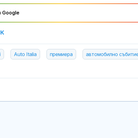
 Google
УК
i
Auto Italia
премиера
автомобилно събити