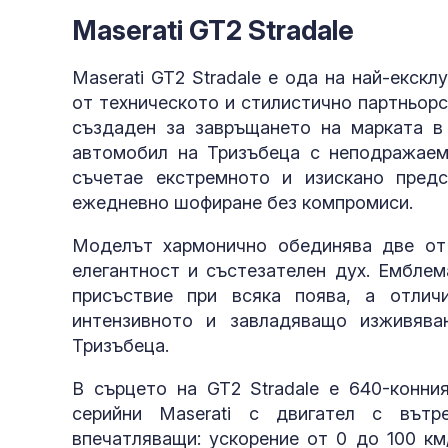
Maserati GT2 Stradale
Maserati GT2 Stradale е ода на най-екск
от техническото и стилистично партньор
създаден за завръщането на марката в
автомобил на Тризъбеца с неподражаем
съчетае екстремното и изискано пред
ежедневно шофиране без компромиси.
Моделът хармонично обединява две от н
елегантност и състезателен дух. Емблем
присъствие при всяка поява, а отлич
интензивното и завладяващо изживяв
Тризъбеца.
В сърцето на GT2 Stradale е 640-конни
серийни Maserati с двигател с вътр
впечатляващи: ускорение от 0 до 100 км