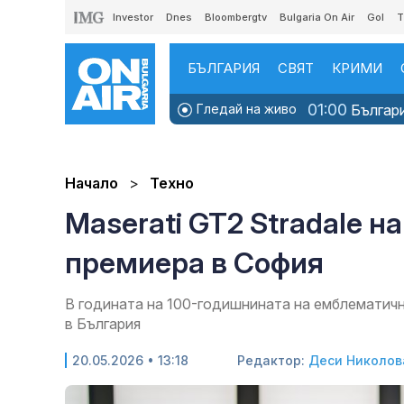
Investor
Dnes
Bloombergtv
Bulgaria On Air
Gol
T
БЪЛГАРИЯ
СВЯТ
КРИМИ
01:00
Гледай на живо
Българи
Начало
Техно
Maserati GT2 Stradale н
премиера в София
В годината на 100-годишнината на емблематични
в България
20.05.2026 • 13:18
Редактор:
Деси Николов