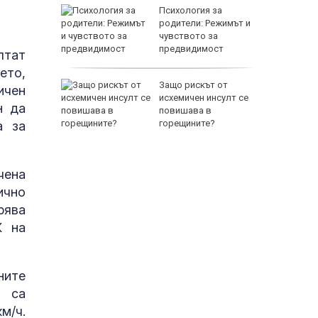
между
Психология за
а се
родители: Режимът и
 един
чувството за
предвидимост
лтат
EUR
ето,
 по
Защо рискът от
ичен
йна за
исхемичен инсулт се
н да
повишава в
горещините?
а за
чена
ично
рява
800 EUR
К на
ните
е са
м/ч.