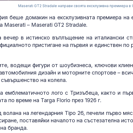
Maserati GT2 Stradale направи своята ексклузивна премиера в
офия беше домакин на ексклузивната премиера на 
Maserati – Maserati GT2 Stradale.
 вечер в истинско въплъщение на италиански ст
фициалното пристигане на първия и единствен по 
те, водещи фигури от шоубизнеса, ключови клиен
 автомобилния дизайн и моторните спортове – всич
За наказание:
 съвършенство на колела.
в “месомелач
руски войник
в рокля (ВИД
а емблематичното лого с Тризъбеца, както и пър
а по време на Targa Florio през 1926 г.
Китай тества 
опасни мисии:
д волана на легендарния Tipo 26, печели първо мяс
щурмовите
сиране, поставяйки началото на състезателна исто
хеликоптери 
на бранда.
полети под радара