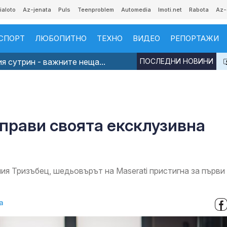
ialoto
Az-jenata
Puls
Teenproblem
Automedia
Imoti.net
Rabota
Az-
СПОРТ
ЛЮБОПИТНО
ТЕХНО
ВИДЕО
РЕПОРТАЖИ
я сутрин - важните неща...
ПОСЛЕДНИ НОВИНИ
аправи своята ексклузивна
я Тризъбец, шедьовърът на Maserati пристигна за първи
а