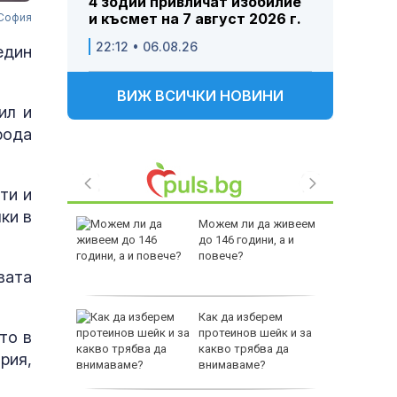
4 зодии привличат изобилие
и късмет на 7 август 2026 г.
 София
22:12 • 06.08.26
един
ВИЖ ВСИЧКИ НОВИНИ
ил и
рода
ти и
ки в
 Пратиха
Можем ли да живеем
ката”
до 146 години, а и
 облечен
повече?
ЕО 16+)
вата
Z-10 за
Как да изберем
протеинов шейк и за
то в
какво трябва да
рия,
тренират
внимаваме?