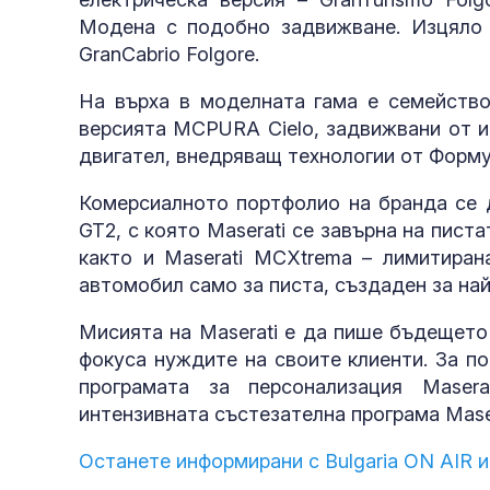
Модена с подобно задвижване. Изцяло е
GranCabrio Folgore.
На върха в моделната гама е семейств
версията MCPURA Cielo, задвижвани от и
двигател, внедряващ технологии от Форму
Комерсиалното портфолио на бранда се д
GT2, с която Maserati се завърна на пист
както и Maserati MCXtrema – лимитиран
автомобил само за писта, създаден за на
Мисията на Maserati е да пише бъдещето
фокуса нуждите на своите клиенти. За по
програмата за персонализация Maserat
интензивната състезателна програма Maser
Останете информирани с Bulgaria ON AIR и