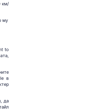
 км/
о му
t to
ата,
ните
le в
ктер
, да
тайл