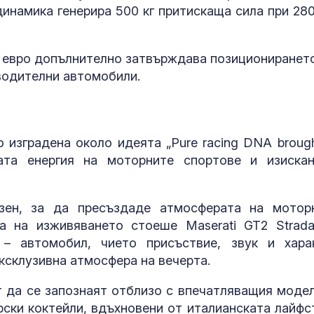
инамика генерира 500 кг притискаща сила при 280
0 евро допълнително затвърждава позициониранет
водителни автомобили.
 изградена около идеята „Pure racing DNA brough
ата енергия на моторните спортове и изискан
азен, за да пресъздаде атмосферата на мотор
а на изживяването стоеше Maserati GT2 Strada
 – автомобил, чието присъствие, звук и хара
ксклузивна атмосфера на вечерта.
 да се запознаят отблизо с впечатляващия модел
рски коктейли, вдъхновени от италианската лайфс