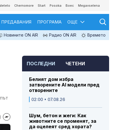
deteto
Chernomore
Start
Posoka
Boec
Megavselena
ПРЕДАВАНИЯ
ПРОГРАМА
ОЩЕ
Новините ON AIR
Радио ON AIR
Времето
ПОСЛЕДНИ
ЧЕТЕНИ
Белият дом избра
затворените AI модели пред
отворените
 път
02:00 • 07.08.26
Шум, бетон и жеги: Как
животните се променят, за
да оцелеят сред хората?