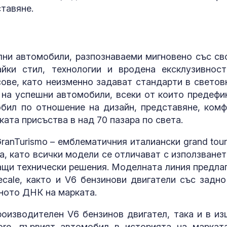
ставяне.
ални автомобили, разпознаваеми мигновено със св
йки стил, технологии и вродена ексклузивност
сове, като неизменно задават стандарти в светов
 на успешни автомобили, всеки от които предефи
бил по отношение на дизайн, представяне, комф
ката присъства в над 70 пазара по света.
ranTurismo – емблематичния италиански grand toure
а, като всички модели се отличават с използванет
ащи технически решения. Моделната линия предлаг
cale, както и V6 бензинови двигатели със задно
ното ДНК на марката.
роизводителен V6 бензинов двигател, така и в из
gore, първият автомобил в историята на маркат