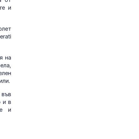
re и
олет
rati
я на
ела,
елен
или.
 във
 и в
he и