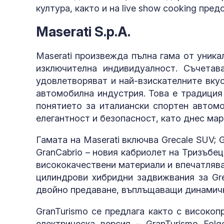
култура, както и на live show cooking пред
Maserati S.p.A.
Maserati произвежда пълна гама от уник
изключителна индивидуалност. Съчетава
удовлетворяват и най-взискателните вку
автомобилна индустрия. Това е традиция
понятието за италиански спортен автомо
елегантност и безопасност, като днес мар
Гамата на Maserati включва Grecale SUV; G
GranCabrio – новия кабриолет на Тризъбец
висококачествени материали и впечатляв
цилиндрови хибридни задвижвания за Gre
двойно предаване, въплъщаващи динамич
GranTurismo се предлага както с високоп
електрическа версия – GranTurismo Fol