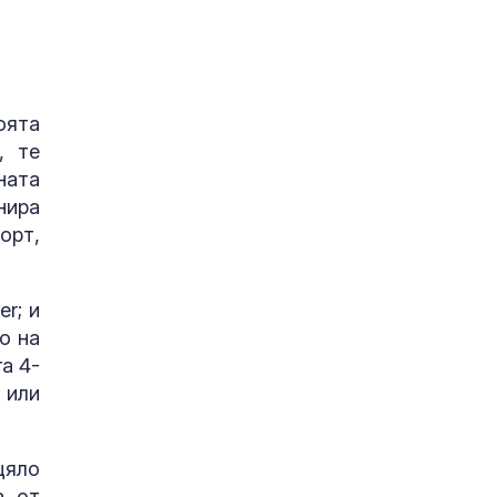
оята
, те
ната
нира
орт,
r; и
о на
а 4-
 или
цяло
а от