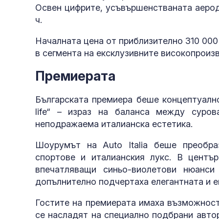
Освен цифрите, усъвършенстваната аерод
ч.
Началната цена от приблизително 310 00
в сегмента на ексклузивните високопроиз
Премиерата
Българската премиера беше концептуално
life“ – израз на баланса между суров
неподражаема италианска естетика.
Шоурумът на Auto Italia беше преобр
спортове и италианския лукс. В център
впечатляващи синьо-виолетови нюанси
допълнително подчертаха елегантната и е
Гостите на премиерата имаха възможност
се насладят на специално подбрани авто