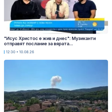
"Исус Христос е жив и днес": Музиканти
отправят послание за вярата...
12:30 • 10.08.26