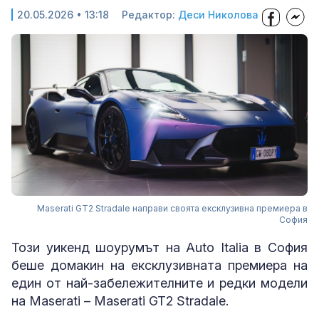
20.05.2026 • 13:18
Редактор:
Деси Николова
Maserati GT2 Stradale направи своята ексклузивна премиера в
София
Този уикенд шоурумът на Auto Italia в София
беше домакин на ексклузивната премиера на
един от най-забележителните и редки модели
на Maserati – Maserati GT2 Stradale.