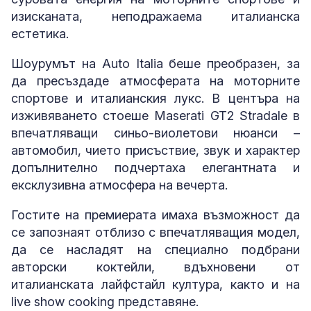
изисканата, неподражаема италианска
естетика.
Шоурумът на Auto Italia беше преобразен, за
да пресъздаде атмосферата на моторните
спортове и италианския лукс. В центъра на
изживяването стоеше Maserati GT2 Stradale в
впечатляващи синьо-виолетови нюанси –
автомобил, чието присъствие, звук и характер
допълнително подчертаха елегантната и
ексклузивна атмосфера на вечерта.
Гостите на премиерата имаха възможност да
се запознаят отблизо с впечатляващия модел,
да се насладят на специално подбрани
авторски коктейли, вдъхновени от
италианската лайфстайл култура, както и на
live show cooking представяне.