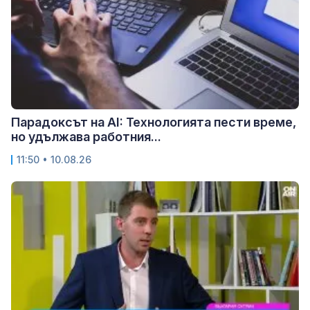
Парадоксът на AI: Технологията пести време,
но удължава работния...
11:50 • 10.08.26