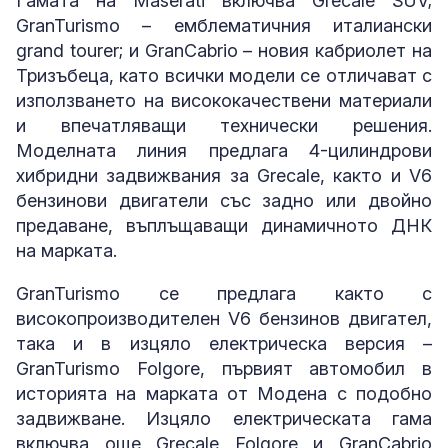
Гамата на Maserati включва Grecale SUV;
GranTurismo – емблематичния италиански
grand tourer; и GranCabrio – новия кабриолет на
Тризъбеца, като всички модели се отличават с
използването на висококачествени материали
и впечатляващи технически решения.
Моделната линия предлага 4-цилиндрови
хибридни задвижвания за Grecale, както и V6
бензинови двигатели със задно или двойно
предаване, въплъщаващи динамичното ДНК
на марката.
GranTurismo се предлага както с
високопроизводителен V6 бензинов двигател,
така и в изцяло електрическа версия –
GranTurismo Folgore, първият автомобил в
историята на марката от Модена с подобно
задвижване. Изцяло електрическата гама
включва още Grecale Folgore и GranCabrio