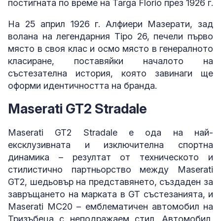
постигната по време на Targa Florio през 1926 г.
На 25 април 1926 г. Алфиери Мазерати, зад
волана на легендарния Tipo 26, печели първо
място в своя клас и осмо място в генералното
класиране, поставяйки началото на
състезателна история, която завинаги ще
оформи идентичността на бранда.
Maserati GT2 Stradale
Maserati GT2 Stradale е ода на най-
ексклузивната и изключителна спортна
динамика – резултат от техническото и
стилистично партньорство между Maserati
GT2, шедьовър на представянето, създаден за
завръщането на марката в GT състезанията, и
Maserati MC20 – емблематичен автомобил на
Тризъбеца с неподражаем стил. Автомобил,