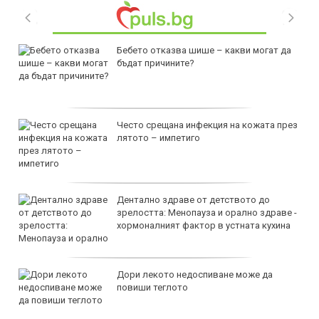
Бебето отказва шише – какви могат да
бъдат причините?
Често срещана инфекция на кожата през
лятото – импетиго
Дентално здраве от детството до
зрелостта: Менопауза и орално здраве -
хормоналният фактор в устната кухина
Дори лекото недоспиване може да
повиши теглото