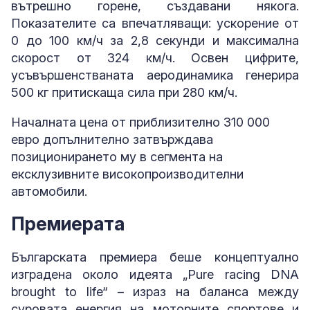
вътрешно горене, създавани някога.
Показателите са впечатляващи: ускорение от
0 до 100 км/ч за 2,8 секунди и максимална
скорост от 324 км/ч. Освен цифрите,
усъвършенстваната аеродинамика генерира
500 кг притискаща сила при 280 км/ч.
Началната цена от приблизително 310 000
евро допълнително затвърждава
позиционирането му в сегмента на
ексклузивните високопроизводителни
автомобили.
Премиерата
Българската премиера беше концептуално
изградена около идеята „Pure racing DNA
brought to life“ – израз на баланса между
суровата енергия на моторните спортове и