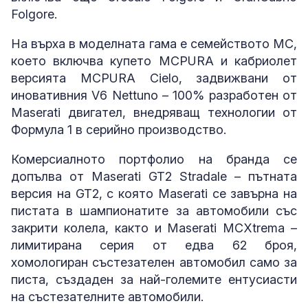
Folgore.
На върха в моделната гама е семейството MC,
което включва купето MCPURA и кабриолет
версията MCPURA Cielo, задвижвани от
иновативния V6 Nettuno – 100% разработен от
Maserati двигател, внедряващ технологии от
Формула 1 в серийно производство.
Комерсиалното портфолио на бранда се
допълва от Maserati GT2 Stradale – пътната
версия на GT2, с която Maserati се завърна на
пистата в шампионатите за автомобили със
закрити колела, както и Maserati MCXtrema –
лимитирана серия от едва 62 броя,
хомологиран състезателен автомобил само за
писта, създаден за най-големите ентусиасти
на състезателните автомобили.