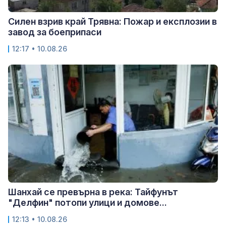
Силен взрив край Трявна: Пожар и експлозии в
завод за боеприпаси
12:17 • 10.08.26
Шанхай се превърна в река: Тайфунът
"Делфин" потопи улици и домове...
12:13 • 10.08.26