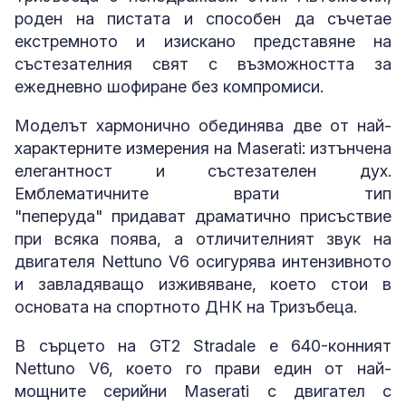
роден на пистата и способен да съчетае
екстремното и изискано представяне на
състезателния свят с възможността за
ежедневно шофиране без компромиси.
Моделът хармонично обединява две от най-
характерните измерения на Maserati: изтънчена
елегантност и състезателен дух.
Емблематичните врати тип
"пеперуда" придават драматично присъствие
при всяка поява, а отличителният звук на
двигателя Nettuno V6 осигурява интензивното
и завладяващо изживяване, което стои в
основата на спортното ДНК на Тризъбеца.
В сърцето на GT2 Stradale е 640-конният
Nettuno V6, което го прави един от най-
мощните серийни Maserati с двигател с