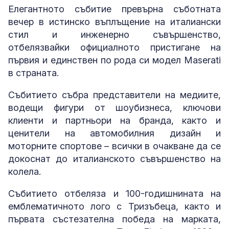
Елегантното събитие превърна съботната
вечер в истинско въплъщение на италиански
стил и инженерно съвършенство,
отбелязвайки официалното пристигане на
първия и единствен по рода си модел Maserati
в страната.
Събитието събра представители на медиите,
водещи фигури от шоубизнеса, ключови
клиенти и партньори на бранда, както и
ценители на автомобилния дизайн и
моторните спортове – всички в очакване да се
докоснат до италианското съвършенство на
колела.
Събитието отбеляза и 100-годишнината на
емблематичното лого с Тризъбеца, както и
първата състезателна победа на марката,