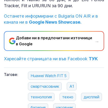
Tracker, Fiit и URURUN за 90 дни.
Останете информирани с Bulgaria ON AIR и в
канала ни в
Google News Showcase.
Добави ни в предпочитани източници
→
в Google
Харесайте страницата ни във Facebook
ТУК
Тагове:
Huawei Watch FIT 5
смартчасовник
А1
технология
техно
дисплей
батерия
часовник