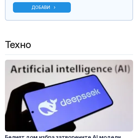
ДОБАВИ
Техно
Белият дом избра затворените AI модели