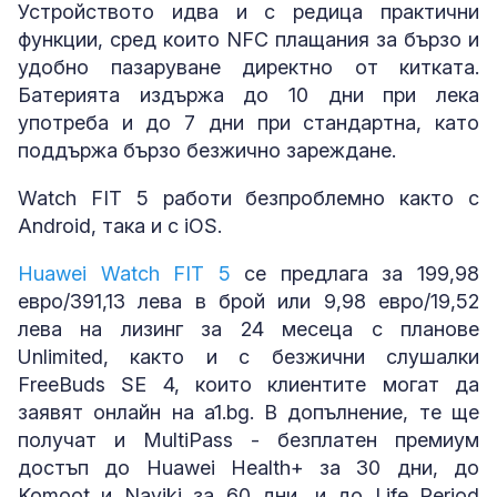
Устройството идва и с редица практични
функции, сред които NFC плащания за бързо и
удобно пазаруване директно от китката.
Батерията издържа до 10 дни при лека
употреба и до 7 дни при стандартна, като
поддържа бързо безжично зареждане.
Watch FIT 5 работи безпроблемно както с
Android, така и с iOS.
Huawei Watch FIT 5
се предлага за 199,98
евро/391,13 лева в брой или 9,98 евро/19,52
лева на лизинг за 24 месеца с планoвe
Unlimited, както и с безжични слушалки
FreeBuds SE 4, които клиентите могат да
заявят онлайн на a1.bg. В допълнение, те ще
получат и MultiPass - безплатен премиум
достъп до Huawei Health+ за 30 дни, до
Komoot и Naviki за 60 дни, и до Life Period