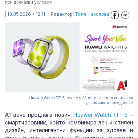
при всякакви условия
18.05.2026 • 12:11
Редактор:
Толя Николова
Huawei Watch FIT 5 вече е в A1: интелигентен спътник за
динамичното ежедневие
A1 вече предлага новия
Huawei Watch FIT 5
–
смартчасовник, който комбинира лек и стилен
дизайн, интелигентни функции за здраве и
спорт и дълъг живот на батерията, създаден