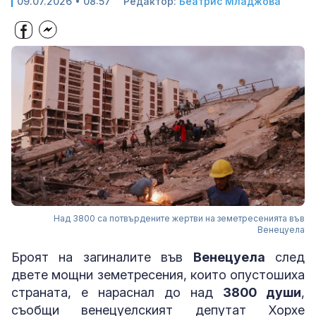
09.07.2026 • 08:57
Редактор:
Беатрис Младжова
Над 3800 са потвърдените жертви на земетресенията във
Венецуела
Броят на загиналите във
Венецуела
след
двете мощни земетресения, които опустошиха
страната, е нараснал до над
3800 души
,
съобщи венецуелският депутат Хорхе