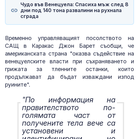
Чудо във Венецуела: Спасиха мъж след 8
дни под 140 тона развалини на рухнала
сграда
Временно управляващият посолството на
САЩ в Каракас Джон Барет съобщи, че
американската страна "оказва съдействие на
венецуелските власти при съхраняването и
грижата за тленните останки, които
продължават да бъдат изваждани изпод
руините".
"По информация на
правителството по-
голямата част от
получените тела вече са
установени и
идентифицирани, но