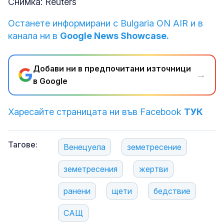
Снимка: Reuters
Останете информирани с Bulgaria ON AIR и в
канала ни в
Google News Showcase.
Добави ни в предпочитани източници
→
в Google
Харесайте страницата ни във Facebook
ТУК
Тагове:
Венецуела
земетресение
земетресения
жертви
ранени
щети
бедствие
САЩ