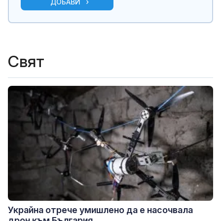
ДОБАВИ
Свят
Украйна отрече умишлено да е насочвала
дрон към България