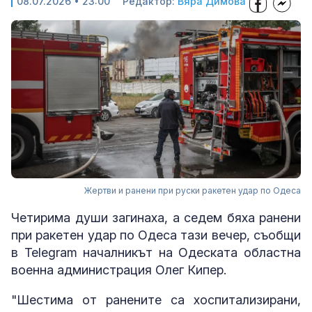
08.07.2026 • 23:00
Редактор:
Вяра Димова
Жертви и ранени при руски ракетен удар по Одеса
Четирима души загинаха, а седем бяха ранени
при ракетен удар по Одеса тази вечер, съобщи
в Telegram началникът на Одеската областна
военна администрация Олег Кипер.
"Шестима от ранените са хоспитализирани,