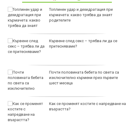
Топлинен удар и дехидратация при
кърмачета: какво трябва да знаят
родителите
Кървене след секс – трябва ли да се
притесняваме?
Почти половината бебета по света са
изключително кърмени през първите
шест месеца
Как се променят костите с напредване на
възрастта?