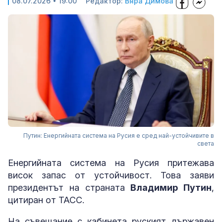
08.07.2026 • 19:00
Редактор:
Вяра Димова
Путин: Енергийната система на Русия е сред най-устойчивите в
света
Енергийната система на Русия притежава
висок запас от устойчивост. Това заяви
президентът на страната
Владимир Путин
,
цитиран от ТАСС.
На съвещание с кабинета руският държавен