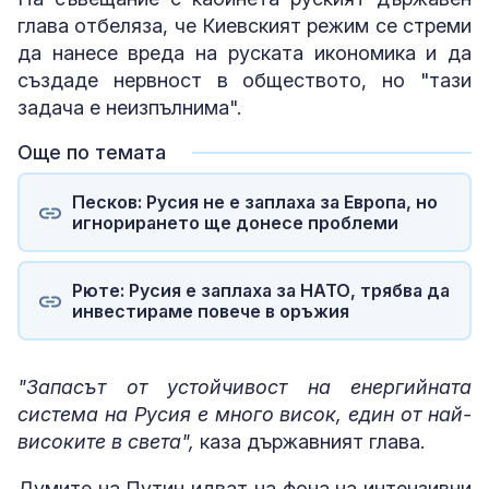
глава отбеляза, че Киевският режим се стреми
да нанесе вреда на руската икономика и да
създаде нервност в обществото, но "тази
задача е неизпълнима".
Още по темата
Песков: Русия не е заплаха за Европа, но
игнорирането ще донесе проблеми
Рюте: Русия е заплаха за НАТО, трябва да
инвестираме повече в оръжия
"Запасът от устойчивост на енергийната
система на Русия е много висок, един от най-
високите в света",
каза държавният глава.
Думите на Путин идват на фона на интензивни