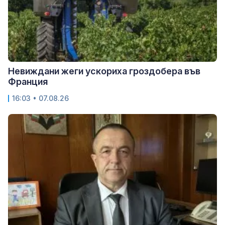
Невиждани жеги ускориха гроздобера във
Франция
16:03 • 07.08.26