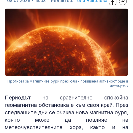
08.07.2026 • 15:08
Редактор:
Толя Николова
Прогноза за магнитните бури през юли - повишена активност още в
четвъртък
Периодът на сравнително спокойна
геомагнитна обстановка е към своя край. През
следващите дни се очаква нова магнитна буря,
която може да повлияе на
метеочувствителните хора, както и на