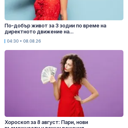
По-добър живот за 3 зодии по време на
директното движение на...
04:30 • 08.08.26
Хороскоп за 8 август: Пари, нови