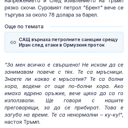
напрежението и след изявлението на Тръмп
рязко скочи. Суровият петрол "Брент" вече се
търгува за около 78 долара за барел.
Още по темата
САЩ върнаха петролните санкции срещу
Иран след атаки в Ормузкия проток
"За мен всичко е свършено! Не искам да се
занимавам повече с тях. Те са мръсници.
Знаете ли какво е мръсотия? Те са болни
хора, водени от още по-болни хора. Ако
имаха ядрено оръжие, вече щяха да са го
използвали. Ще говоря с нашите
преговарящи, за да се прибират. Това е
загуба на време. Те са ненормални – ку-ку!
",
настоя Тръмп.