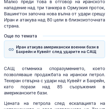
Малко преди това в отговор на иранското
нападение над три танкера в Ормузкия проток,
Вашингтон започна нова вълна от удари срещу
Иран и атакува над 80 цели в близкоизточната
страна.
Още по темата
Иран атакува американски военни бази в
Бахрейн и Кувейт след ударите на САЩ
САЩ отмениха споразумението, което
позволяваше продажбата на ирански петрол.
Техеран отвърна с удари над Кувейт и Бахрейн,
като порази над 85 съоръжения в
американските бази.
Цената на петрола след ескалацията на