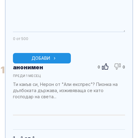
0
от 500
ДОБАВИ
анонимен
1
0
0
ПРЕДИ 1 МЕСЕЦ
Ти какъв си, Нерон от "Али експрес"? Пионка на
дълбоката държава, изживяваща се като
господар на света...