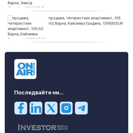
продава, Четиристаен апартамент, 105
m2 Варна, Кайсиева Градина, 139500 EUR
продава, Къща, 110 m2 София,
Доброславци (с.), 275000 EUR
Последвайте ни...