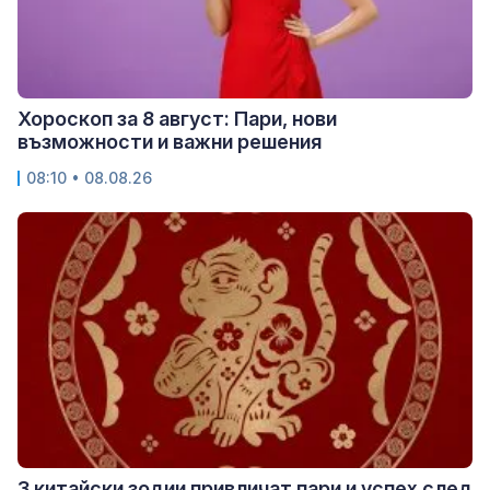
Хороскоп за 8 август: Пари, нови
възможности и важни решения
08:10 • 08.08.26
3 китайски зодии привличат пари и успех след