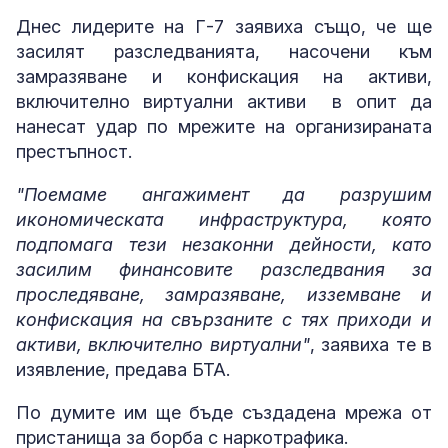
Днес лидерите на Г-7 заявиха също, че ще
засилят разследванията, насочени към
замразяване и конфискация на активи,
включително виртуални активи в опит да
нанесат удар по мрежите на организираната
престъпност.
"Поемаме ангажимент да разрушим
икономическата инфраструктура, която
подпомага тези незаконни дейности, като
засилим финансовите разследвания за
проследяване, замразяване, изземване и
конфискация на свързаните с тях приходи и
активи, включително виртуални"
, заявиха те в
изявление, предава БТА.
По думите им ще бъде създадена мрежа от
пристанища за борба с наркотрафика.