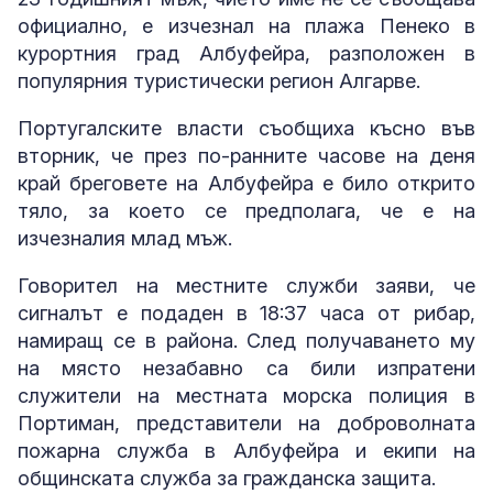
официално, е изчезнал на плажа Пенеко в
курортния град Албуфейра, разположен в
популярния туристически регион Алгарве.
Португалските власти съобщиха късно във
вторник, че през по-ранните часове на деня
край бреговете на Албуфейра е било открито
тяло, за което се предполага, че е на
изчезналия млад мъж.
Говорител на местните служби заяви, че
сигналът е подаден в 18:37 часа от рибар,
намиращ се в района. След получаването му
на място незабавно са били изпратени
служители на местната морска полиция в
Портиман, представители на доброволната
пожарна служба в Албуфейра и екипи на
общинската служба за гражданска защита.