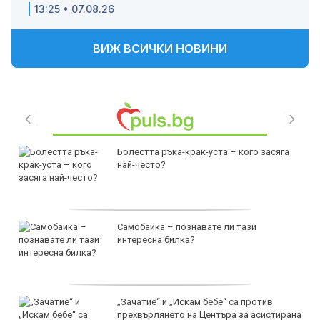
13:25 • 07.08.26
ВИЖ ВСИЧКИ НОВИНИ
Болестта ръка-крак-уста – кого засяга
най-често?
Самобайка – познавате ли тази
интересна билка?
„Зачатие“ и „Искам бебе“ са против
прехвърлянето на Центъра за асистирана