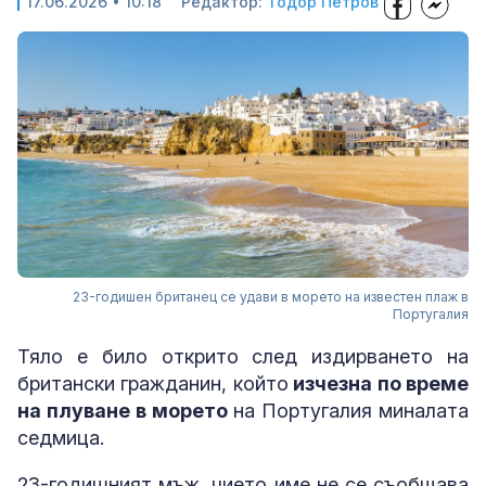
17.06.2026 • 10:18
Редактор:
Тодор Петров
23-годишен британец се удави в морето на известен плаж в
Португалия
Тяло е било открито след издирването на
британски гражданин, който
изчезна по време
на плуване в морето
на Португалия миналата
седмица.
23-годишният мъж, чието име не се съобщава