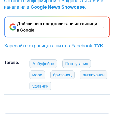
Останете информирани с Bulgaria ON AIR и в
канала ни в
Google News Showcase.
Добави ни в предпочитани източници
→
в Google
Харесайте страницата ни във Facebook
ТУК
Тагове:
Албуфейра
Португалия
море
британец
англичанин
удавник