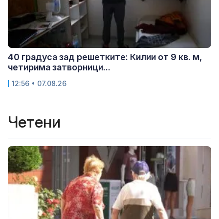
40 градуса зад решетките: Килии от 9 кв. м,
четирима затворници...
12:56 • 07.08.26
Четени