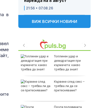
нарежда на 8 август
21:56 • 07.08.26
ла в
ВИЖ ВСИЧКИ НОВИНИ
звел
реме
айт,
е
Топлинен удар и
като
дехидратация при
а
кърмачета: какво
слуги
трябва да знаят
родителите
Кървене след секс –
родава
трябва ли да се
ат за 22
притесняваме?
ките
зни -
Почти половината