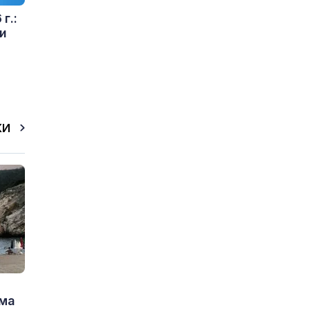
г.:
и
КИ
има