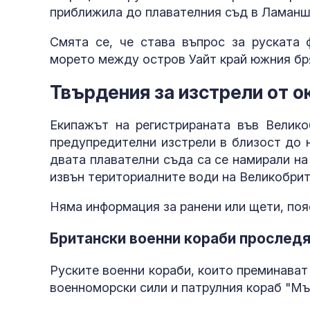
приближила до плавателния съд в Ламанш
Смята се, че става въпрос за руската 
морето между остров Уайт край южния бря
Твърдения за изстрели от о
Екипажът на регистрираната във Велико
предупредителни изстрели в близост до 
двата плавателни съда са се намирали на
извън териториалните води на Великобрит
Няма информация за ранени или щети, поя
Британски военни кораби прослед
Руските военни кораби, които преминава
военноморски сили и патрулния кораб "Мъ