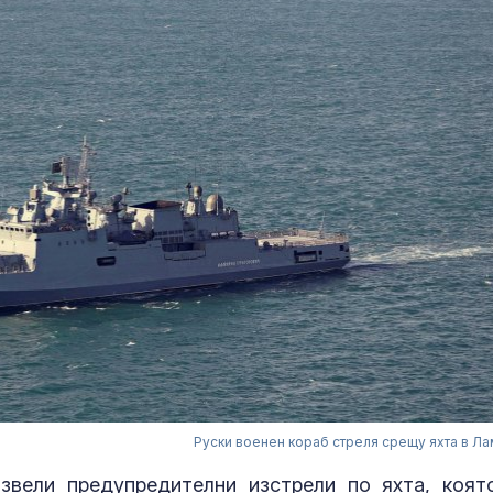
Руски военен кораб стреля срещу яхта в Л
звели предупредителни изстрели по яхта, коят