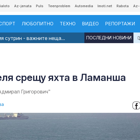
ialoto
Az-jenata
Puls
Teenproblem
Automedia
Imoti.net
Rabota
Az-
СПОРТ
ЛЮБОПИТНО
ТЕХНО
ВИДЕО
РЕПОРТАЖИ
я сутрин - важните неща...
ПОСЛЕДНИ НОВИНИ
еля срещу яхта в Ламанша
"Адмирал Григорович"
ва