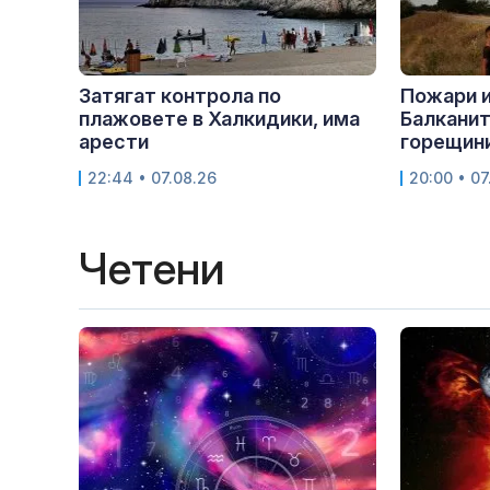
Затягат контрола по
Пожари 
плажовете в Халкидики, има
Балканит
арести
горещини
22:44 • 07.08.26
20:00 • 07
Четени