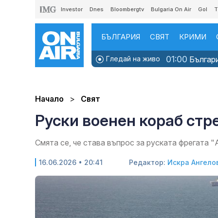
Investor
Dnes
Bloombergtv
Bulgaria On Air
Gol
T
БЪЛГАРИЯ
СВЯТ
КРИМИ
01:00
Гледай на живо
Българи
Начало
Свят
Руски военен кораб стр
Смята се, че става въпрос за руската фрегата 
16.06.2026 • 20:41
Редактор:
Искра Ангело