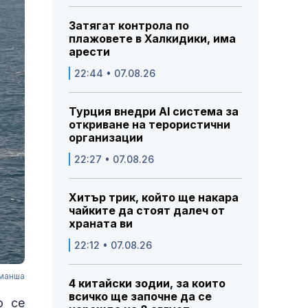
Затягат контрола по
плажовете в Халкидики, има
арести
22:44 • 07.08.26
Турция внедри AI система за
откриване на терористични
организации
22:27 • 07.08.26
Хитър трик, който ще накара
чайките да стоят далеч от
храната ви
22:12 • 07.08.26
аманша
4 китайски зодии, за които
всичко ще започне да се
о се