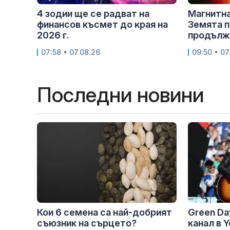
4 зодии ще се радват на
Магнитна
финансов късмет до края на
Земята п
2026 г.
продължи
07:58 • 07.08.26
09:50 • 07
Последни новини
Кои 6 семена са най-добрият
Green Da
съюзник на сърцето?
канал в 