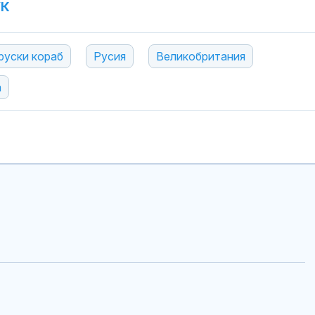
УК
руски кораб
Русия
Великобритания
а