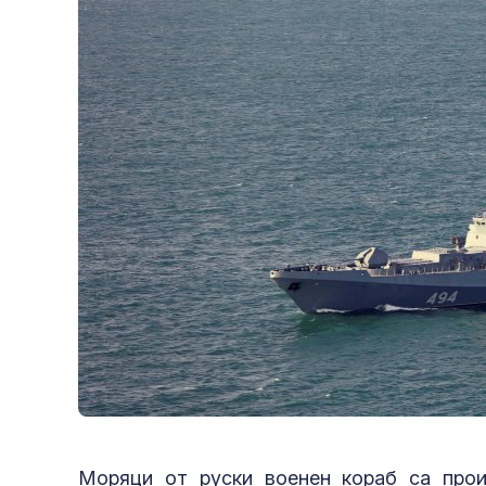
Моряци от руски военен кораб са прои