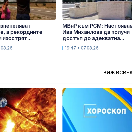
изпепеляват
МВнР към РСМ: Настоява
е, а рекордните
Ива Михаилова да получи
 изострят...
достъп до адекватна...
.08.26
19:47 • 07.08.26
ВИЖ ВСИЧ