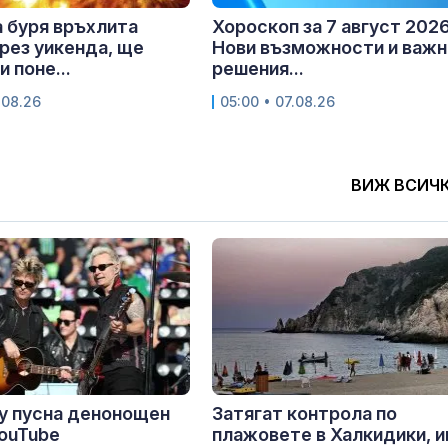
 буря връхлита
Хороскоп за 7 август 2026 
рез уикенда, ще
Нови възможности и важн
 поне...
решения...
.08.26
05:00 • 07.08.26
ВИЖ ВСИЧ
y пусна денонощен
Затягат контрола по
YouTube
плажовете в Халкидики, 