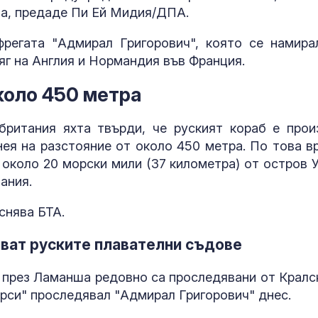
а, предаде Пи Ей Мидия/ДПА.
фрегата "Адмирал Григорович", която се намира
г на Англия и Нормандия във Франция.
коло 450 метра
британия яхта твърди, че руският кораб е прои
нея на разстояние от около 450 метра. По това в
 около 20 морски мили (37 километра) от остров У
Страната ни с
позиционира 
ания.
дестинация з
космически у
снява БТА.
Една от 36: На
яват руските плавателни съдове
Острова се п
Lada Niva уник
т през Ламанша редовно са проследявани от Кралс
хил. паунда
рси" проследявал "Адмирал Григорович" днес.
Венера във Ве