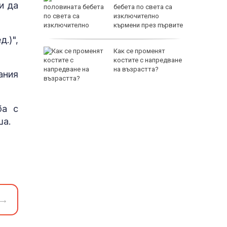
и да
ои за
бебета по света са
изключително
кърмени през първите
шест месеца
.)",
и
Как се променят
ловдив с
костите с напредване
на възрастта?
ания
ба с
ша.
→