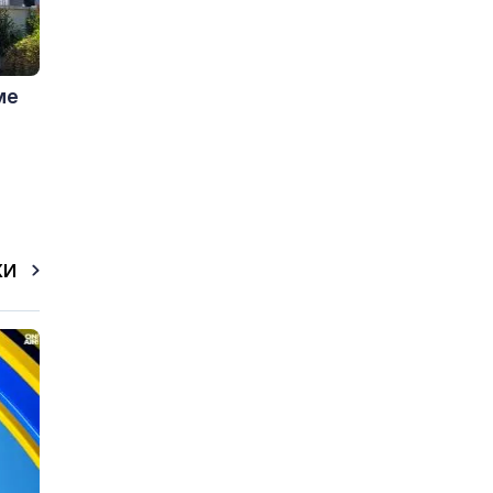
ме
КИ