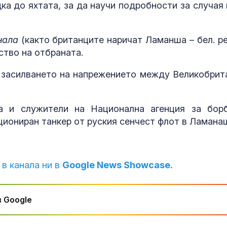
дка до яхтата, за да научи подробности за случая 
какво предст
зодиите?
нала
(както британците наричат Ламанша – бел. ред
ство на отбраната.
Левски побед
Локомотив П
2:0
 засилването на напрежението между Великобрит
а и служители на Национална агенция за бор
циониран танкер от руския сенчест флот в Ламана
 в канала ни в
Google News Showcase.
 Google