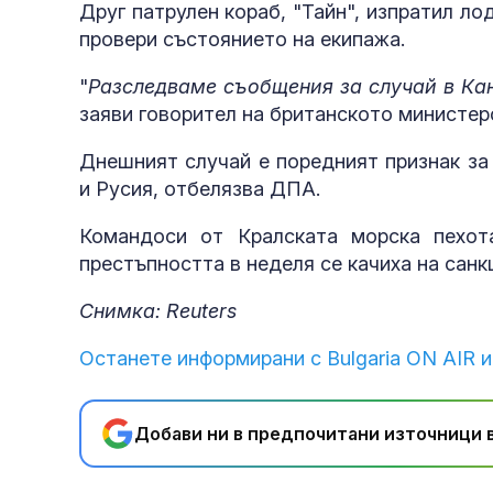
Друг патрулен кораб, "Тайн", изпратил ло
провери състоянието на екипажа.
"
Разследваме съобщения за случай в Ка
заяви говорител на британското министер
Днешният случай е поредният признак за
и Русия, отбелязва ДПА.
Командоси от Кралската морска пехот
престъпността в неделя се качиха на санк
Снимка: Reuters
Останете информирани с Bulgaria ON AIR и
Добави ни в предпочитани източници в