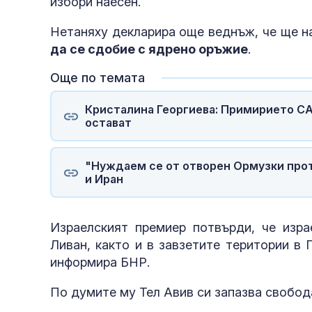
избори наесен.
Нетаняху декларира още веднъж, че ще н
да се сдобие с ядрено оръжие
.
Още по темата
Кристалина Георгиева: Примирието СА
остават
"Нуждаем се от отворен Ормузки про
и Иран
Израелският премиер потвърди, че изра
Ливан, както и в завзетите територии в Г
информира БНР.
По думите му Тел Авив си запазва свобода