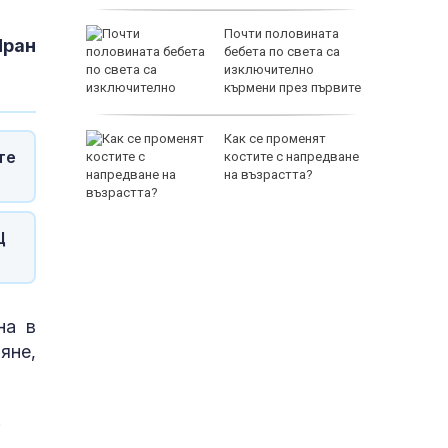
Почти половината
Иран
ощи в
бебета по света са
естяват
изключително
кърмени през първите
шест месеца
фьор
Как се променят
те
куп на
костите с напредване
на възрастта?
Щ
65500 E
на в
яне,
.