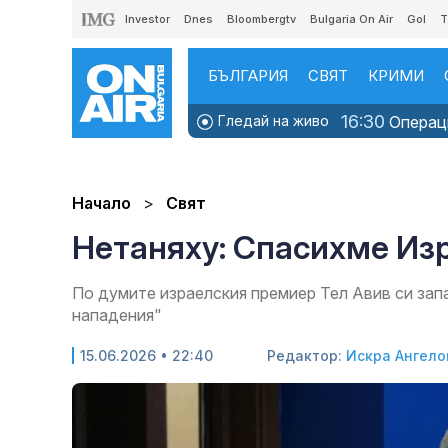
Investor
Dnes
Bloombergtv
Bulgaria On Air
Gol
T
БЪЛГАРИЯ
СВЯТ
КРИМИ
16:30
Гледай на живо
Операци
Начало
Свят
Нетаняху: Спасихме Из
По думите израелския премиер Тел Авив си зап
нападения"
15.06.2026 • 22:40
Редактор:
Искра Ангело