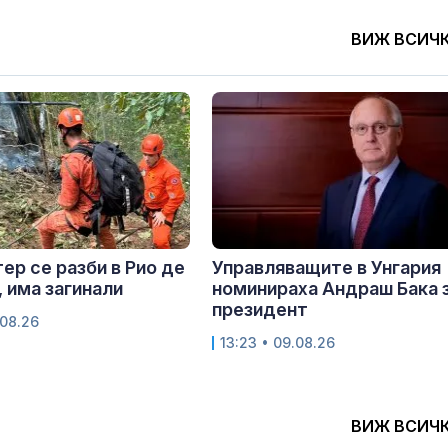
ВИЖ ВСИЧ
ер се разби в Рио де
Управляващите в Унгария
 има загинали
номинираха Андраш Бака 
президент
.08.26
13:23 • 09.08.26
ВИЖ ВСИЧ