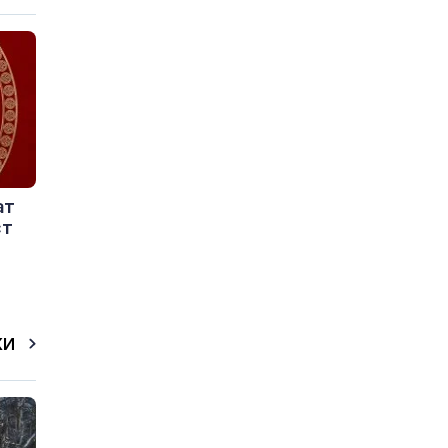
ат
ст
КИ