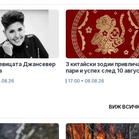
певицата Джансевер
3 китайски зодии привлич
а
пари и успех след 10 авгу
9.08.26
17:00 • 08.08.26
ВИЖ ВСИЧ