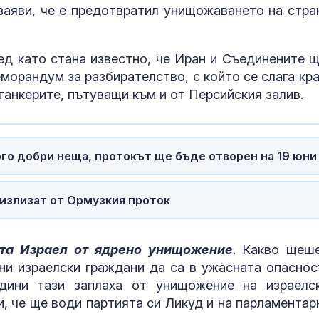
аяви, че е предотвратил унищожаването на стра
ед като стана известно, че Иран и Съединените щ
морандум за разбирателство, с който се слага кра
танкерите, пътуващи към и от Персийския залив.
ого добри неща, протокът ще бъде отворен на 19 юни
ВАС: В сила е
 излизат от Ормузкия проток
отстраняване
шефката на к
във Варна
ата Израел от ядрено унищожение
. Какво щеш
и израелски граждани да са в ужасната опаснос
Руска атака в
13 убити и над
дини тази заплаха от унищожение на израелс
ранени
и, че ще води партията си Ликуд и на парламентар