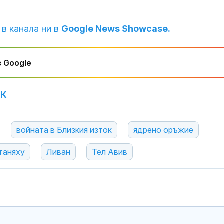
 в канала ни в
Google News Showcase.
 Google
УК
войната в Близкия изток
ядрено оръжие
таняху
Ливан
Тел Авив