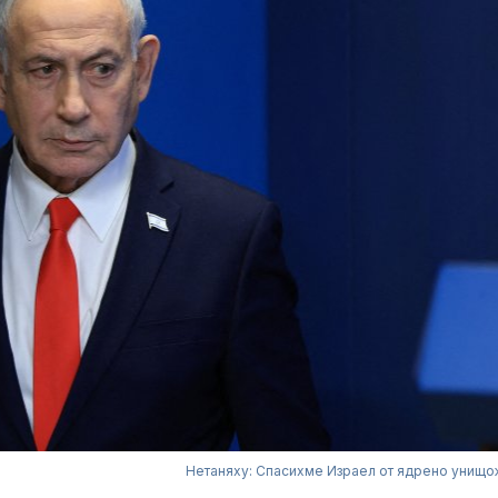
Нетаняху: Спасихме Израел от ядрено унищ