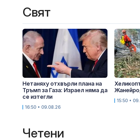
Свят
Нетаняху отхвърли плана на
Хеликопт
Тръмп за Газа: Израел няма да
Жанейро,
се изтегли
15:50 • 09
16:50 • 09.08.26
Четени