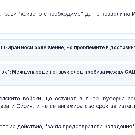
Д-р Спасова:
аправи "каквото е необходимо" да не позволи на
Тропичните н
България зач
Дрогиран шо
Щ-Иран носи облекчение, но проблемите в доставки
предложи под
полицаи
ток": Международен отзвук след пробива между СА
елските войски ще останат в т.нар. буферна зо
аза и Сирия, и не се ангажира със срок за изтегл
та за действие, "за да предотвратява нападения"