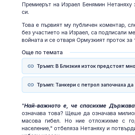
Премиерът на Израел Бенямин Нетаняху з
си.
Това е първият му публичен коментар, сл
без участието на Израел, са подписали ме
войната и се отваря Ормузкият проток за 
Още по темата
Тръмп: В Близкия изток предстоят мн
Тръмп: Танкери с петрол започнаха да
"
Най-важното е, че спасихме Държав
означава това? Щеше да означава милион
масова гибел. Но ние отложихме с го
население," отбеляза Нетаняху и потвърд