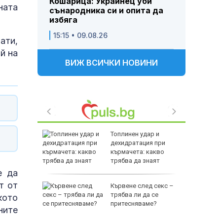
Кошарица: Украинец уби
ната
сънародника си и опита да
избяга
15:15 • 09.08.26
ати,
й на
ВИЖ ВСИЧКИ НОВИНИ
Топлинен удар и
то на
дехидратация при
адастъра
кърмачета: какво
трябва да знаят
родителите
е да
т от
 Украйна:
Кървене след секс –
 90
трябва ли да се
кото
притесняваме?
ните