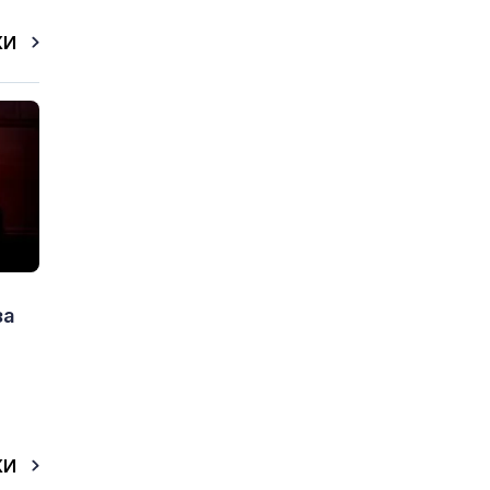
КИ
за
КИ