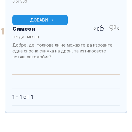
0
от 500
ДОБАВИ
Симеон
1
0
0
ПРЕДИ 1 МЕСЕЦ
Добре, де, толкова ли не можахте да изровите
една сносна снимка на дрон, та изтипосахте
летящ автомобил?!
1 - 1 от 1