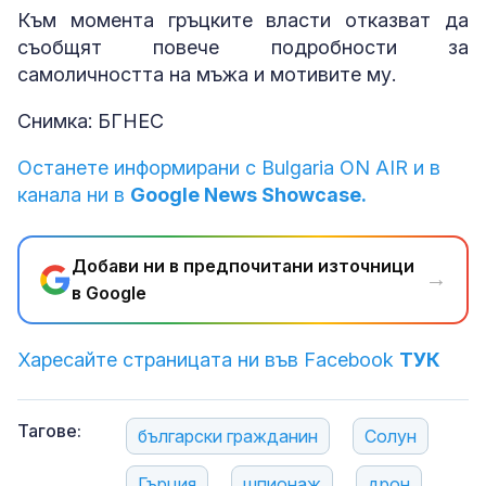
Към момента гръцките власти отказват да
съобщят повече подробности за
самоличността на мъжа и мотивите му.
Снимка: БГНЕС
Останете информирани с Bulgaria ON AIR и в
канала ни в
Google News Showcase.
Добави ни в предпочитани източници
→
в Google
Харесайте страницата ни във Facebook
ТУК
Тагове:
български гражданин
Солун
Гърция
шпионаж
дрон