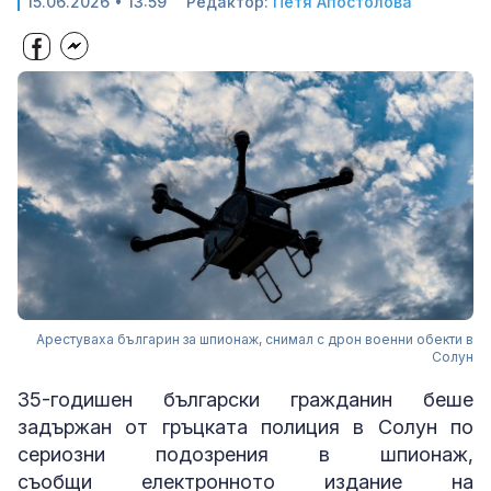
15.06.2026 • 13:59
Редактор:
Петя Апостолова
Арестуваха българин за шпионаж, снимал с дрон военни обекти в
Солун
35-годишен български гражданин беше
задържан от гръцката полиция в Солун по
сериозни подозрения в шпионаж,
съобщи електронното издание на