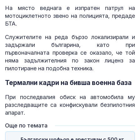
На място веднага е изпратен патрул на
мотоциклетното звено на полицията, предаде
БТА.
Служителите на реда бързо локализирали и
задържали българина, като при
първоначалната проверка се оказало, че той
няма задължителния по закон лиценз за
пилотиране на подобна техника.
Термални кадри на бивша военна база
При последвалия обиск на автомобила му
разследващите са конфискували безпилотния
апарат.
Още по темата
Български шофьор е арестуван с 500 кг