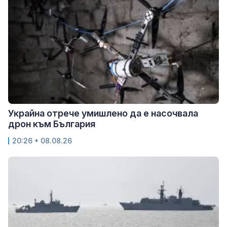
Украйна отрече умишлено да е насочвала
дрон към България
20:26 • 08.08.26