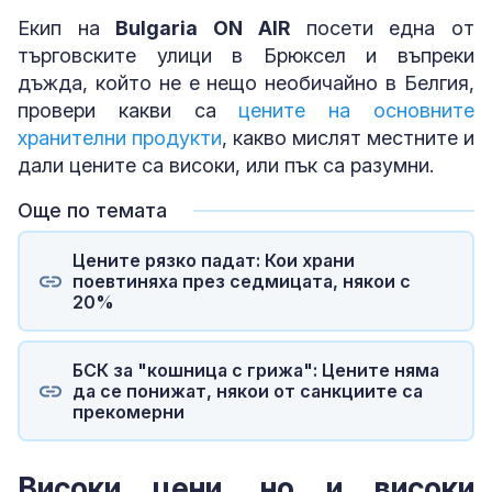
Екип на
Bulgaria ON AIR
посети една от
търговските улици в Брюксел и въпреки
дъжда, който не е нещо необичайно в Белгия,
провери какви са
цените на основните
хранителни продукти
, какво мислят местните и
дали цените са високи, или пък са разумни.
Още по темата
Цените рязко падат: Кои храни
поевтиняха през седмицата, някои с
20%
БСК за "кошница с грижа": Цените няма
да се понижат, някои от санкциите са
прекомерни
Високи цени, но и високи