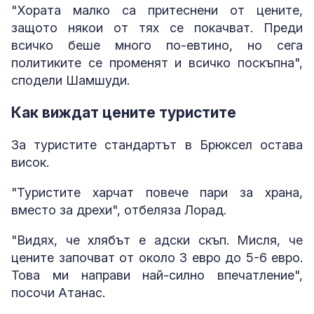
"Хората малко са притеснени от цените,
защото някои от тях се покачват. Преди
всичко беше много по-евтино, но сега
политиките се променят и всичко поскъпна",
сподели Шамшуди.
Как виждат цените туристите
За туристите стандартът в Брюксел остава
висок.
"Туристите харчат повече пари за храна,
вместо за дрехи", отбеляза Лорад.
"Видях, че хлябът е адски скъп. Мисля, че
цените започват от около 3 евро до 5-6 евро.
Това ми направи най-силно впечатление",
посочи Атанас.