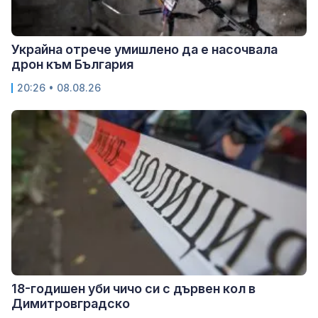
Украйна отрече умишлено да е насочвала
дрон към България
20:26 • 08.08.26
18-годишен уби чичо си с дървен кол в
Димитровградско