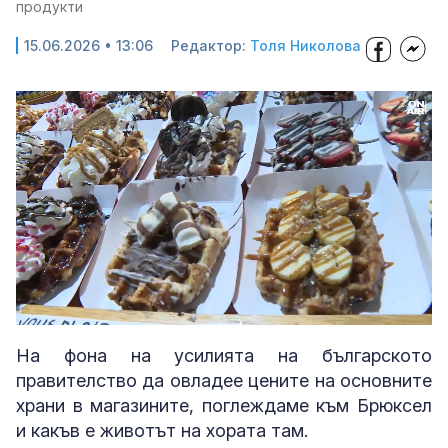
продукти
15.06.2026 • 13:06
Редактор:
Толя Николова
Loaded
:
Unmute
26.92%
На фона на усилията на българското
правителство да овладее цените на основните
храни в магазините, поглеждаме към Брюксел
и какъв е животът на хората там.