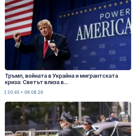
Тръмп, войната в Украйна и мигрантската
криза: Светът влиза в...
20:45 • 06.08.26