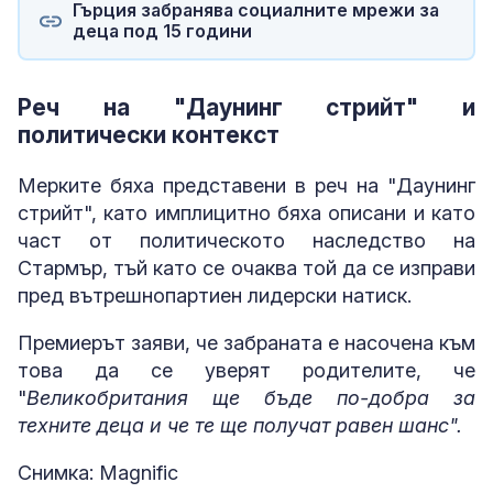
Гърция забранява социалните мрежи за
деца под 15 години
Реч на "Даунинг стрийт" и
политически контекст
Мерките бяха представени в реч на "Даунинг
стрийт", като имплицитно бяха описани и като
част от политическото наследство на
Стармър, тъй като се очаква той да се изправи
пред вътрешнопартиен лидерски натиск.
Премиерът заяви, че забраната е насочена към
това да се уверят родителите, че
"
Великобритания ще бъде по-добра за
техните деца и че те ще получат равен шанс".
Снимка: Magnific