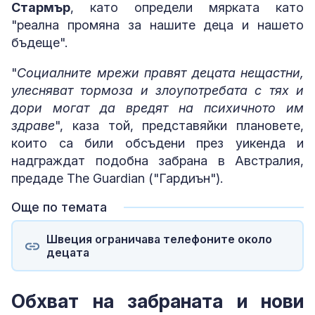
Стармър
, като определи мярката като
"реална промяна за нашите деца и нашето
бъдеще".
"
Социалните мрежи правят децата нещастни,
улесняват тормоза и злоупотребата с тях и
дори могат да вредят на психичното им
здраве
", каза той, представяйки плановете,
които са били обсъдени през уикенда и
надграждат подобна забрана в Австралия,
предаде The Guardian ("Гардиън").
Още по темата
Швеция ограничава телефоните около
децата
Обхват на забраната и нови