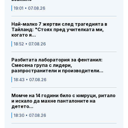
19:01 • 07.08.26
Най-малко 7 жертви след трагедията в
Тайланд: "Стоях пред учителката ми,
когато я...
18:52 • 07.08.26
Разбитата лаборатория за фентанил:
Смесена група с лидери,
разпространители и производители...
18:43 • 07.08.26
Момче на 14 години било с юмруци, ритало
и искало да махне панталоните на
детето...
18:30 • 07.08.26