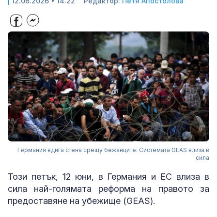
12.06.2026 • 14:22
Редактор:
Петя Апостолова
Германия вдига стена срещу бежанците: Системата GEAS влиза в
сила
Този петък, 12 юни, в Германия и ЕС влиза в
сила най-голямата реформа на правото за
предоставяне на убежище (GEAS).