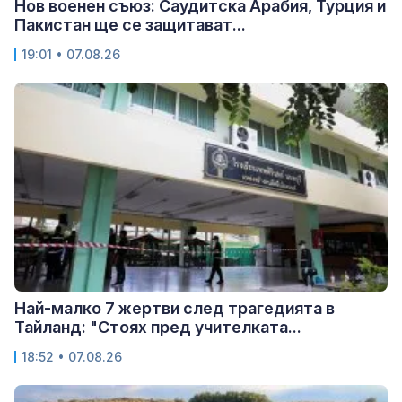
Нов военен съюз: Саудитска Арабия, Турция и
Пакистан ще се защитават...
19:01 • 07.08.26
Най-малко 7 жертви след трагедията в
Тайланд: "Стоях пред учителката...
18:52 • 07.08.26