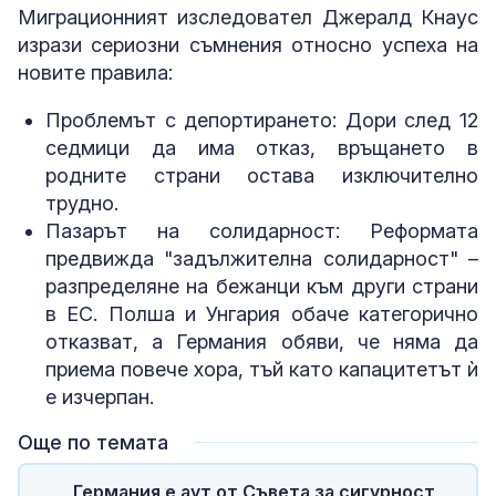
Миграционният изследовател Джералд Кнаус
изрази сериозни съмнения относно успеха на
новите правила:
Проблемът с депортирането: Дори след 12
седмици да има отказ, връщането в
родните страни остава изключително
трудно.
Пазарът на солидарност: Реформата
предвижда "задължителна солидарност" –
разпределяне на бежанци към други страни
в ЕС. Полша и Унгария обаче категорично
отказват, а Германия обяви, че няма да
приема повече хора, тъй като капацитетът ѝ
е изчерпан.
Още по темата
Германия е аут от Съвета за сигурност