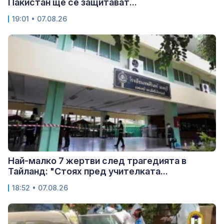
Пакистан ще се защитават...
19:01 • 07.08.26
Най-малко 7 жертви след трагедията в
Тайланд: "Стоях пред учителката...
18:52 • 07.08.26