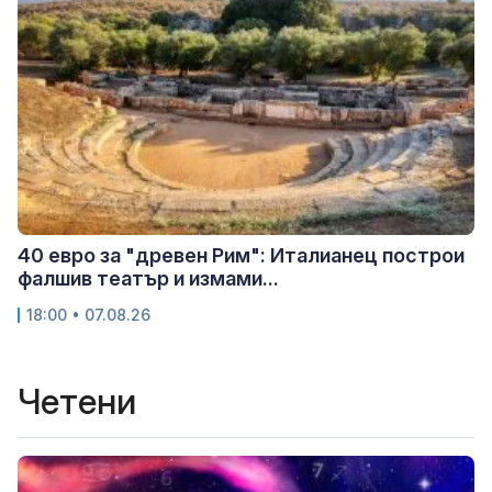
40 евро за "древен Рим": Италианец построи
фалшив театър и измами...
18:00 • 07.08.26
Четени