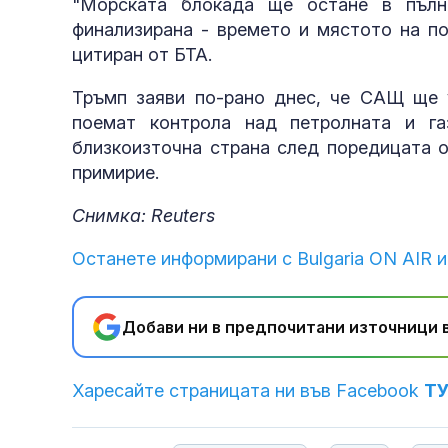
"Морската блокада ще остане в пълн
финализирана - времето и мястото на по
цитиран от БТА.
Тръмп заяви по-рано днес, че САЩ ще 
поемат контрола над петролната и га
близкоизточна страна след поредицата о
примирие.
Снимка: Reuters
Останете информирани с Bulgaria ON AIR и
Добави ни в предпочитани източници в
Харесайте страницата ни във Facebook
Т