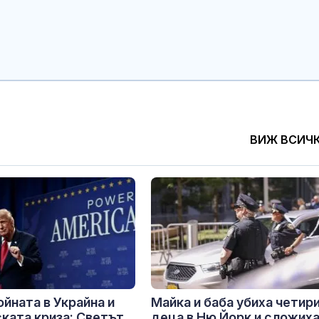
ВИЖ ВСИЧ
ойната в Украйна и
Майка и баба убиха четир
ката криза: Светът
деца в Ню Йорк и сложих