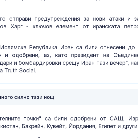
то отправи предупреждения за нови атаки и з
ов Харг - ключов елемент от иранската петр
 Ислямска Република Иран са били отнесени до 
о и одобрени, аз, като президент на Съедине
дари и бомбардировки срещу Иран тази вечер", на
Truth Social.
За наказание:
в “месомелач
руски войник
в рокля (ВИД
ного силно тази нощ
Китай тества 
опасни мисии:
ателните точки" са били одобрени от САЩ, Изр
щурмовите
кистан, Бахрейн, Кувейт, Йордания, Египет и други
хеликоптери 
полети под радара