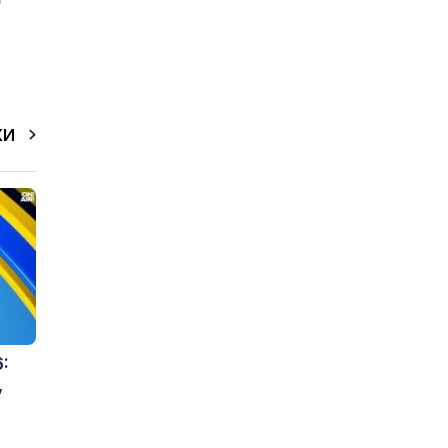
КИ
:
,