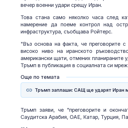
вечер военни удари срещу Иран.
Това стана само няколко часа след ка
намерение да поеме контрол над остр
инфраструктура, съобщава Ройтерс.
"Въз основа на факта, че преговорите с
високо ниво на иранското ръководств
американски щати, отмених планираните у
Тръмп в публикация в социалната си мрежа 
Още по темата
Тръмп заплаши: САЩ ще ударят Иран м
Тръмп заяви, че "преговорите и оконч
Саудитска Арабия, ОАЕ, Катар, Турция, Па