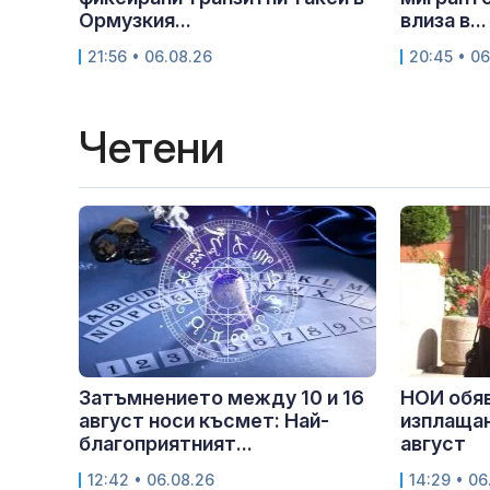
Ормузкия...
влиза в...
21:56 • 06.08.26
20:45 • 06
Четени
Затъмнението между 10 и 16
НОИ обяв
август носи късмет: Най-
изплащан
благоприятният...
август
12:42 • 06.08.26
14:29 • 06