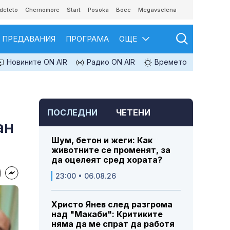
deteto
Chernomore
Start
Posoka
Boec
Megavselena
ПРЕДАВАНИЯ
ПРОГРАМА
ОЩЕ
Новините ON AIR
Радио ON AIR
Времето
ПОСЛЕДНИ
ЧЕТЕНИ
ан
Шум, бетон и жеги: Как
животните се променят, за
да оцелеят сред хората?
23:00 • 06.08.26
Христо Янев след разгрома
над "Макаби": Критиките
няма да ме спрат да работя