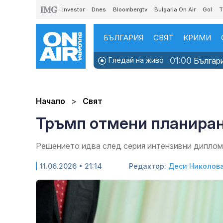
Investor
Dnes
Bloombergtv
Bulgaria On Air
Gol
T
БЪЛГАРИЯ
СВЯТ
КРИМИ
01:00
Гледай на живо
Българи
Начало
Свят
Тръмп отмени планиран
Решението идва след серия интензивни диплом
11.06.2026 • 21:14
Редактор:
Деси Николов