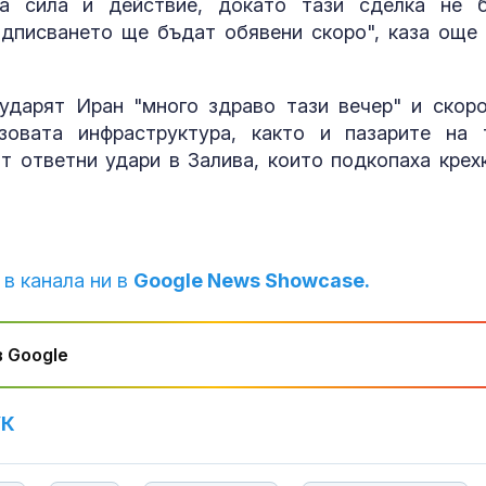
а сила и действие, докато тази сделка не 
Как войните 
дписването ще бъдат обявени скоро", каза още 
Иран и Украйн
превърнаха в
енергиен шок
ударят Иран "много здраво тази вечер" и скор
зовата инфраструктура, както и пазарите на 
Меган Маркъл
бански в басе
т ответни удари в Залива, които подкопаха крех
ЧРД
 в канала ни в
Google News Showcase.
 Google
УК