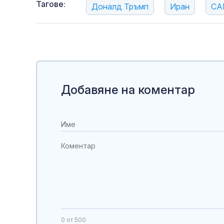
Тагове:
Доналд Тръмп
Иран
СА
Добавяне на коментар
0
от 500