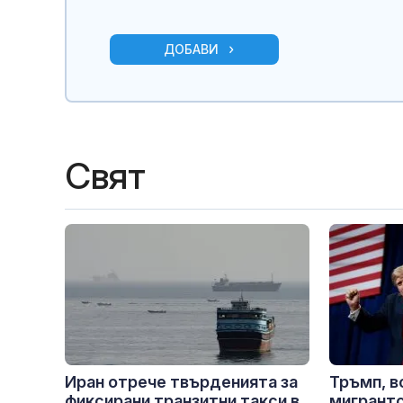
ДОБАВИ
Свят
Иран отрече твърденията за
Тръмп, в
фиксирани транзитни такси в
мигрантс