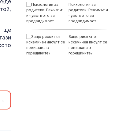
бъде
между
Психология за
той,
а се
родители: Режимът и
 един
чувството за
предвидимост
EUR
о ще
тази
 по
Защо рискът от
йна за
исхемичен инсулт се
кото
повишава в
горещините?
800 EUR
→