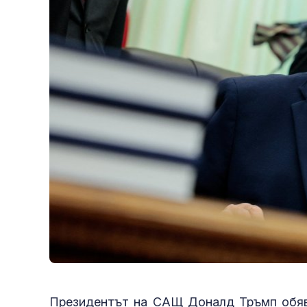
Президентът на САЩ Доналд Тръмп обяви