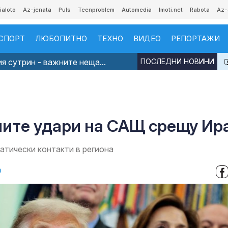
ialoto
Az-jenata
Puls
Teenproblem
Automedia
Imoti.net
Rabota
Az-
СПОРТ
ЛЮБОПИТНО
ТЕХНО
ВИДЕО
РЕПОРТАЖИ
я сутрин - важните неща...
ПОСЛЕДНИ НОВИНИ
ите удари на САЩ срещу Ир
атически контакти в региона
а