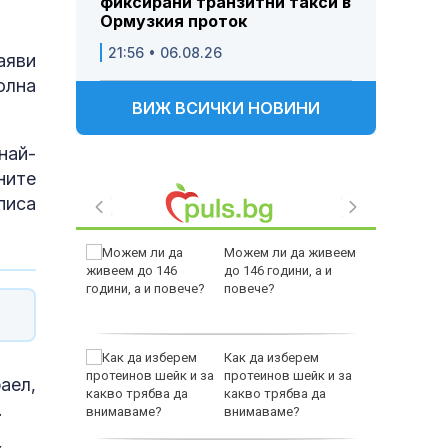
фиксирани транзитни такси в
Ормузкия проток
21:56 • 06.08.26
аяви
олна
ВИЖ ВСИЧКИ НОВИНИ
най-
ните
писа
 Пратиха
Можем ли да живеем
ката”
до 146 години, а и
 облечен
повече?
ЕО 16+)
Z-10 за
Как да изберем
протеинов шейк и за
аел,
какво трябва да
.
тренират
внимаваме?