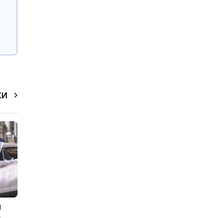
КИ
и
а