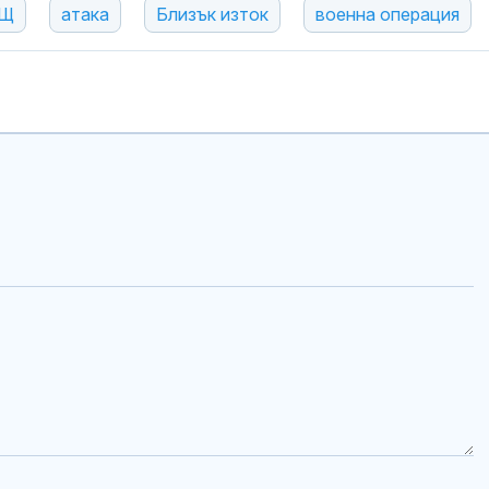
Щ
атака
Близък изток
военна операция