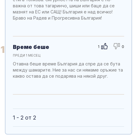
важна от това тагаринчо, шиши или баце да се
мазнят на ЕС или САЩ! България е над всичко!
Браво на Радев и Прогресивна България!
Време беше
1
1
0
ПРЕДИ 1 МЕСЕЦ
Отавна беше време България да спре да се бута
между шамарите. Ние за нас си нямаме оръжие та
какво остава да се подарява на някой друг.
1 - 2 от 2