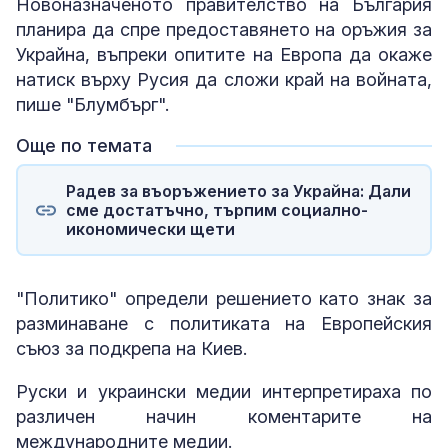
Новоназначеното правителство на България
планира да спре предоставянето на оръжия за
Украйна, въпреки опитите на Европа да окаже
натиск върху Русия да сложи край на войната,
пише "Блумбърг".
Още по темата
Радев за въоръжението за Украйна: Дали
сме достатъчно, търпим социално-
икономически щети
"Политико" определи решението като знак за
разминаване с политиката на Европейския
съюз за подкрепа на Киев.
Руски и украински медии интерпретираха по
различен начин коментарите на
международните медии.