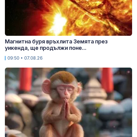
Магнитна буря връхлита Земята през
уикенда, ще продължи поне...
09:50 • 07.08.26