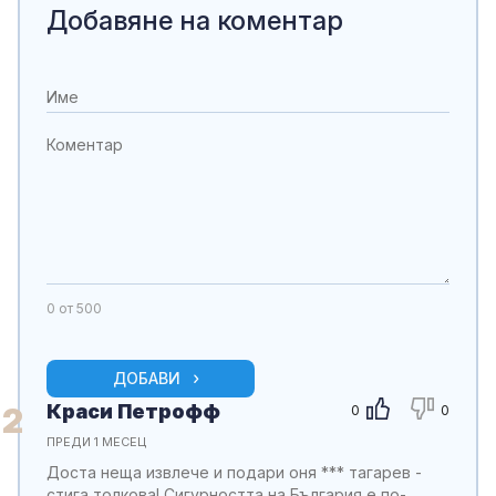
Добавяне на коментар
0
от 500
ДОБАВИ
Краси Петрофф
2
0
0
ПРЕДИ 1 МЕСЕЦ
Доста неща извлече и подари оня *** тагарев -
стига толкова! Сигурността на България е по-