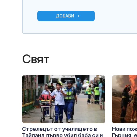
ДОБАВИ
Свят
Стрелецът от училището в
Нови пож
Тайланд първо убил баба си и
Гърция, 