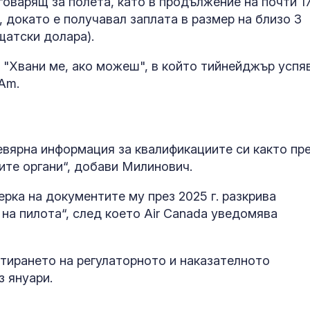
тговарящ за полета, като в продължение на почти 1
Психолог ана
агресията на
", докато е получавал заплата в размер на близо 3
младежите в Пловдив
щатски долара).
Първите маму
кости в Дунав
. "Хвани ме, ако можеш", в който тийнейджър успя
открити пред
Am.
години
Бърз влак блъ
жена в район
евярна информация за квалификациите си както пр
гарата в сел
ите органи“, добави Милинович.
ерка на документите му през 2025 г. разкрива
на пилота“, след което Air Canada уведомява
артирането на регулаторното и наказателното
з януари.