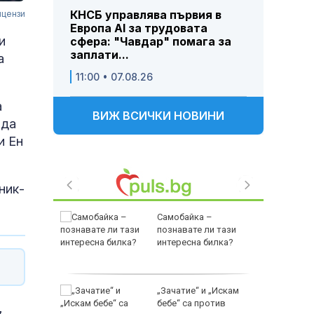
КНСБ управлява първия в
ицензи
Европа AI за трудовата
и
сфера: "Чавдар" помага за
заплати...
а
11:00 • 07.08.26
а
ВИЖ ВСИЧКИ НОВИНИ
 да
и Ен
ник-
Самобайка –
вдар:
познавате ли тази
за
интересна билка?
удови
„Зачатие“ и „Искам
имвол:
бебе“ са против