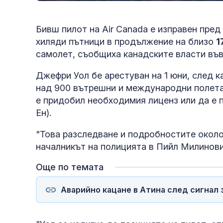
Бивш пилот на Air Canada е изправен пред
хиляди пътници в продължение на близо
1
самолет, съобщиха канадските власти във
Джефри Уол бе арестуван на 1 юни, след к
над 900 вътрешни и международни полета 
е придобил необходимия лиценз или да е 
Ен).
"Това разследване и подробностите около 
началникът на полицията в Пийл Милинови
Още по темата
Аварийно кацане в Атина след сигнал 