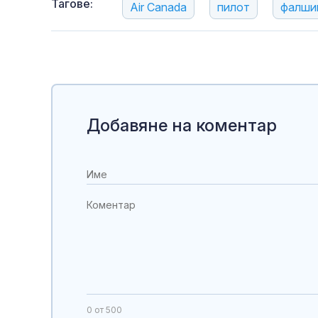
Тагове:
Air Canada
пилот
фалши
Добавяне на коментар
0
от 500