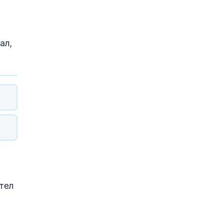
ал,
тел