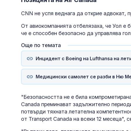
CNN не успя веднага да открие адвокат, 
От авиокомпанията отбелязаха, че Уол е б
че е способен безопасно да управлява го
Още по темата
Инцидент с Boeing на Lufthansa на ле
Медицински самолет се разби в Ню Ме
"Безопасността не е била компрометирана 
Canada преминават задължително периодич
потвърди тяхната летателна компетентнос
от Transport Canada на всеки 12 месеца", с