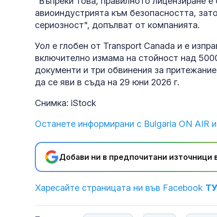
"Въпреки това, правилното лицензиране е
авиоиндустрията към безопасността, зато
сериозност", допълват от компанията.
Уол е глобен от Transport Canada и е изпр
включително измама на стойност над 5000
документи и три обвинения за притежание
да се яви в съда на 29 юни 2026 г.
Снимка: iStock
Останете информирани с Bulgaria ON AIR и
Добави ни в предпочитани източници в
Харесайте страницата ни във Facebook
Т