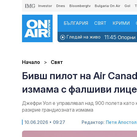
Investor
Dnes
Bloombergtv
Bulgaria On Air
Gol
T
БЪЛГАРИЯ
СВЯТ
КРИМИ
11:45
Гледай на живо
Опорни х
Начало
Свят
Бивш пилот на Air Canad
измама с фалшиви лиц
Джефри Уол е управлявал над 900 полета като 
разкрие грандиозната измама
10.06.2026 • 09:27
Редактор:
Петя Апостол