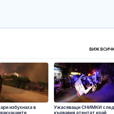
ВИЖ ВСИЧ
ари избухнаха в
Ужасяващи СНИМКИ сле
евакуациите
кървавия атентат край