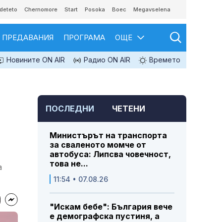
deteto
Chernomore
Start
Posoka
Boec
Megavselena
ПРЕДАВАНИЯ
ПРОГРАМА
ОЩЕ
Новините ON AIR
Радио ON AIR
Времето
ПОСЛЕДНИ
ЧЕТЕНИ
Министърът на транспорта
за сваленото момче от
автобуса: Липсва човечност,
това не...
а
11:54 • 07.08.26
"Искам бебе": България вече
е демографска пустиня, а