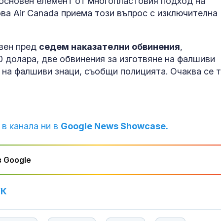
 основен елемент от многопластовия подход на
ва Air Canada приема този въпрос с изключителна
авен пред
седем наказателни обвинения
,
 долара, две обвинения за изготвяне на фалшиви
 на фалшиви знаци, съобщи полицията. Очаква се 
 в канала ни в
Google News Showcase.
 Google
УК