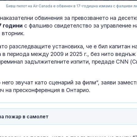
Бивш пилот на Air Canada е обвинен в 17-годишна измама с фалшиви л
 наказателни обвинения за превозването на десетк
7 години
с фалшиво свидетелство за управление н
 вторник.
ато разследващите установиха, че е бил капитан н
в периода между 2009 и 2025 г., без нито веднъж
преминал задължителните изпити, предаде CNN (С
него звучат като сценарий за филм“, заяви замест
ч на пресконференция в Онтарио.
КНСБ пусна AI
асистента Ча
Дава съвети 
заплати и тр
за пожар в самолет
права
Жертвата се
превръща в с