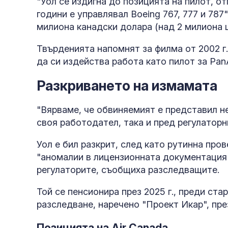
"Уол се издигна до позицията на пилот, о
години е управлявал Boeing 767, 777 и 787
милиона канадски долара (над 2 милиона 
Твърденията напомнят за филма от 2002 г
да си издейства работа като пилот за Pan
Разкриването на измамата
"Вярваме, че обвиняемият е представил н
своя работодател, така и пред регулаторн
Уол е бил разкрит, след като рутинна пров
"аномалии в лицензионната документация 
регулаторите, съобщиха разследващите.
Той се пенсионира през 2025 г., преди ст
разследване, наречено "Проект Икар", пре
Позицията на Air Canada