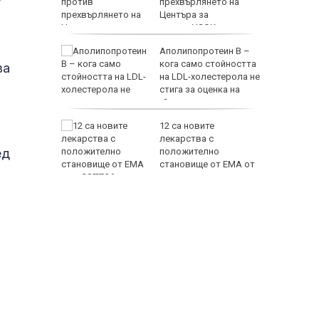
7
лизира
прехвърлянето на
Центъра за
асистирана репродукция към НЗОК
тски
Аполипопротеин B –
 са
кога само стойността
ва
и 150
на LDL-холестерола не
стига за оценка на
сърдечносъдовия риск?
EUR
сна и уби
12 са новите
а на
лекарства с
ед
о Бутово
положително
становище от ЕМА от
юли 2026 г.
800 EUR