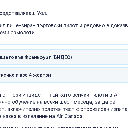
представляващ Уол.
ил лицензиран търговски пилот и редовно е доказв
леми самолети.
тището във Франкфурт (ВИДЕО)
ксико и взе 4 жертви
от този инцидент, тъй като всички пилоти в Air
но обучение на всеки шест месеца, за да се
т, включително полетен тест с оторизиран изпита
е казва в изявление на Air Canada.