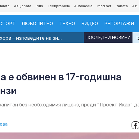
ialoto
Az-jenata
Puls
Teenproblem
Automedia
Imoti.net
Rabota
Az-
СПОРТ
ЛЮБОПИТНО
ТЕХНО
ВИДЕО
РЕПОРТАЖИ
ора – изповедите на зн...
ПОСЛЕДНИ НОВИНИ
a е обвинен в 17-годишна
ензи
капитан без необходимия лиценз, преди "Проект Икар" д
ова