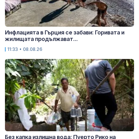
Инфлацията в Гърция се забави: Горивата и
жилищата продължават...
11:33 • 08.08.26
Без капка излишна вода: Пуерто Рико на