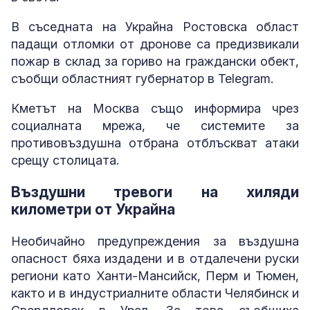
В съседната на Украйна Ростовска област
падащи отломки от дронове са предизвикали
пожар в склад за гориво на граждански обект,
съобщи областният губернатор в Telegram.
Кметът на Москва също информира чрез
социалната мрежа, че системите за
противовъздушна отбрана отблъскват атаки
срещу столицата.
Въздушни тревоги на хиляди
километри от Украйна
Необичайно предупреждения за въздушна
опасност бяха издадени и в отдалечени руски
региони като Ханти-Мансийск, Перм и Тюмен,
както и в индустриалните области Челябинск и