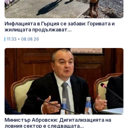
Инфлацията в Гърция се забави: Горивата и
жилищата продължават...
11:33 • 08.08.26
Министър Абровски: Дигитализацията на
ловния сектор е следващата...