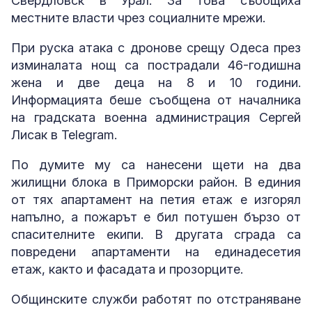
Свердловск в Урал. За това съобщиха
местните власти чрез социалните мрежи.
При руска атака с дронове срещу Одеса през
изминалата нощ са пострадали 46-годишна
жена и две деца на 8 и 10 години.
Информацията беше съобщена от началника
на градската военна администрация Сергей
Лисак в Telegram.
По думите му са нанесени щети на два
жилищни блока в Приморски район. В единия
от тях апартамент на петия етаж е изгорял
напълно, а пожарът е бил потушен бързо от
спасителните екипи. В другата сграда са
повредени апартаменти на единадесетия
етаж, както и фасадата и прозорците.
Общинските служби работят по отстраняване