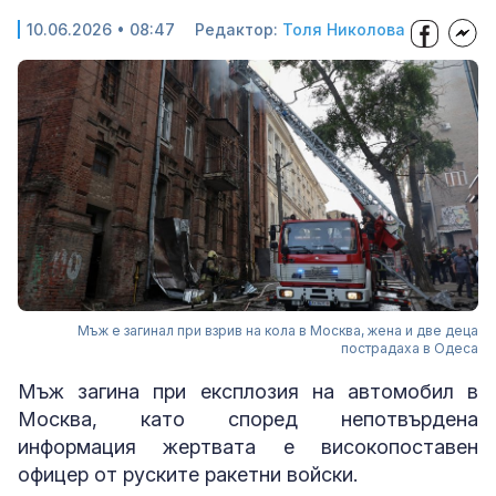
10.06.2026 • 08:47
Редактор:
Толя Николова
Мъж е загинал при взрив на кола в Москва, жена и две деца
пострадаха в Одеса
Мъж загина при експлозия на автомобил в
Москва, като според непотвърдена
информация жертвата е високопоставен
офицер от руските ракетни войски.