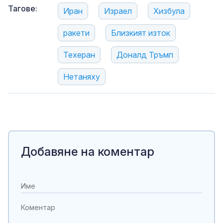
Тагове:
Иран
Израел
Хизбула
ракети
Близкият изток
Техеран
Доналд Тръмп
Нетаняху
Добавяне на коментар