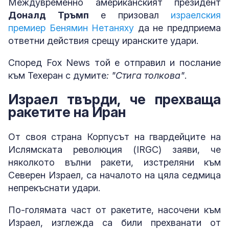
Междувременно американският президент
Доналд Тръмп
е призовал
израелския
премиер Бенямин Нетаняху
да не предприема
ответни действия срещу иранските удари.
Според Fox News той е отправил и послание
към Техеран с думите
: "Стига толкова"
.
Израел твърди, че прехваща
ракетите на Иран
От своя страна Корпусът на гвардейците на
Ислямската революция (IRGC) заяви, че
няколкото вълни ракети, изстреляни към
Северен Израел, са началото на цяла седмица
непрекъснати удари.
По-голямата част от ракетите, насочени към
Израел, изглежда са били прехванати от