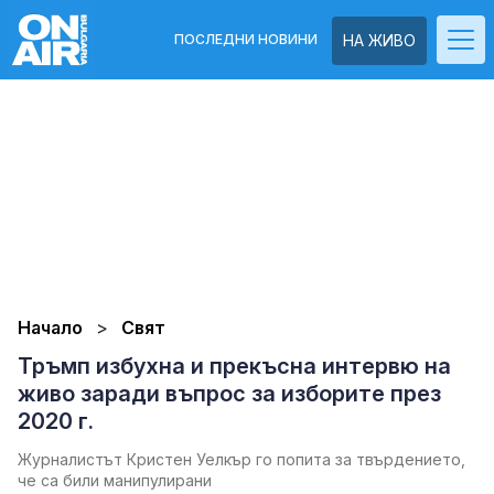
ПОСЛЕДНИ НОВИНИ
НА ЖИВО
Начало
Свят
Тръмп избухна и прекъсна интервю на
живо заради въпрос за изборите през
2020 г.
Журналистът Кристен Уелкър го попита за твърдението,
че са били манипулирани