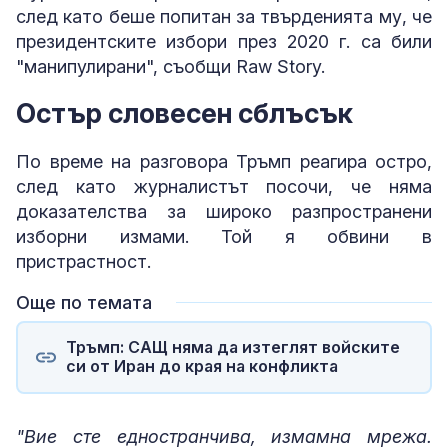
след като беше попитан за твърденията му, че
президентските избори през 2020 г. са били
"манипулирани", съобщи Raw Story.
Остър словесен сблъсък
По време на разговора Тръмп реагира остро,
след като журналистът посочи, че няма
доказателства за широко разпространени
изборни измами. Той я обвини в
пристрастност.
Още по темата
Тръмп: САЩ няма да изтеглят войските
си от Иран до края на конфликта
"Вие сте едностранчива, измамна мрежа.