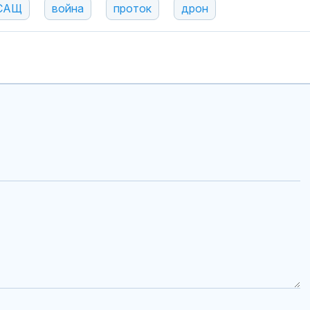
САЩ
война
проток
дрон