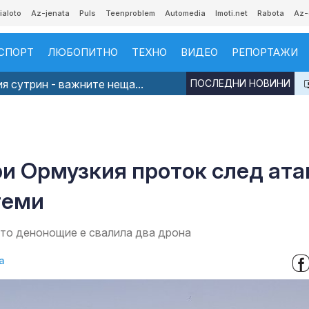
ialoto
Az-jenata
Puls
Teenproblem
Automedia
Imoti.net
Rabota
Az-
СПОРТ
ЛЮБОПИТНО
ТЕХНО
ВИДЕО
РЕПОРТАЖИ
я сутрин - важните неща...
ПОСЛЕДНИ НОВИНИ
ри Ормузкия проток след ата
теми
ото денонощие е свалила два дрона
а