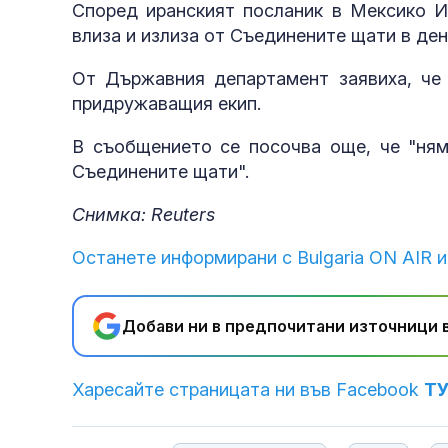
Според иранският посланик в Мексико И
влиза и излиза от Съединените щати в ден
От Държавния департамент заявиха, че 
придружаващия екип.
В съобщението се посочва още, че "ням
Съединените щати".
Снимка: Reuters
Останете информирани с Bulgaria ON AIR и
Добави ни в предпочитани източници в
Харесайте страницата ни във Facebook
Т