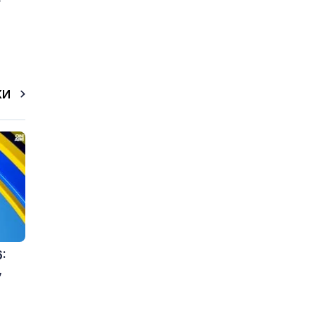
КИ
:
,