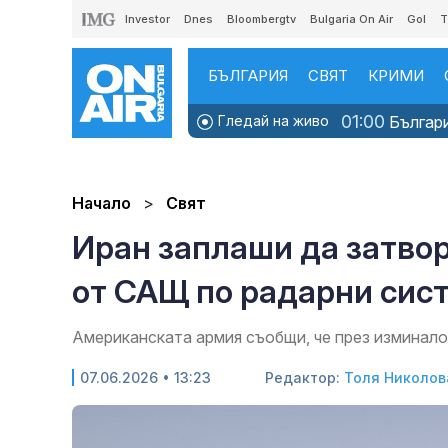
Investor
Dnes
Bloombergtv
Bulgaria On Air
Gol
T
БЪЛГАРИЯ
СВЯТ
КРИМИ
01:00
Гледай на живо
Българи
Начало
Свят
Иран заплаши да затво
от САЩ по радарни сис
Американската армия съобщи, че през изминал
07.06.2026 • 13:23
Редактор:
Толя Николов