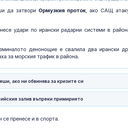
ши да затвори
Ормузкия проток
, ако САЩ атак
несе удари по ирански радарни системи в район
зминалото денонощие е свалила два ирански др
ха за морския трафик в района.
За наказание:
в “месомелач
ши, ако ни обвинява за кризите си
руски войник
в рокля (ВИД
сийския залив въпреки примирието
Китай тества 
опасни мисии:
щурмовите
хеликоптери 
се пренесе и в спорта.
полети под радара