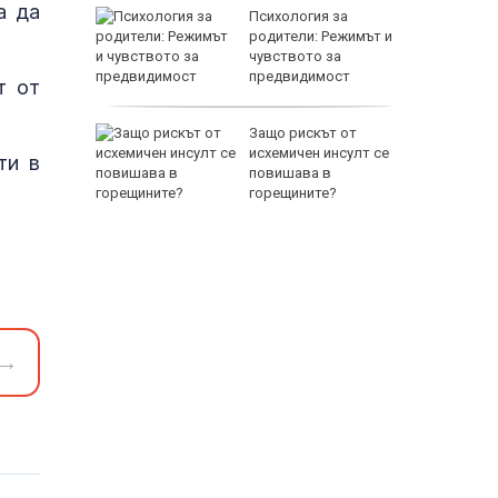
а да
между
Психология за
а се
родители: Режимът и
 един
чувството за
предвидимост
т от
EUR
 по
Защо рискът от
йна за
исхемичен инсулт се
ти в
повишава в
горещините?
800 EUR
→