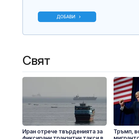
ДОБАВИ
Свят
Иран отрече твърденията за
Тръмп, в
фиксирани транзитни такси в
мигрантс