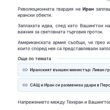
Революционната гвардия на
Иран
запла
ирански обекти.
Заплахата идва, след като Вашингтон на
важния за световната търговия проток.
Американската армия съобщи, че през и
които според нея са представлявали запла
Още по темата
Иранският външен министър: Ливан гре
САЩ и Иран си размениха удари в Пер
Напрежението между Техеран и Вашингтон 