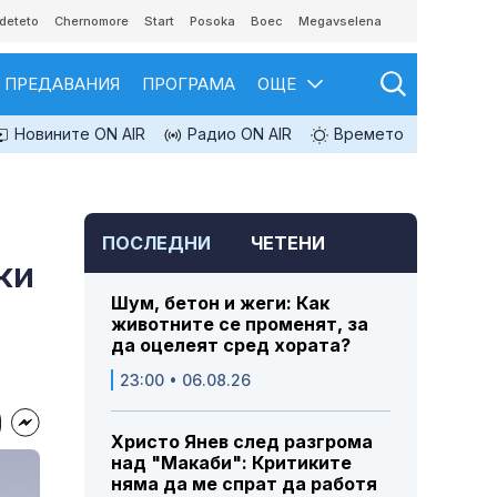
deteto
Chernomore
Start
Posoka
Boec
Megavselena
ПРЕДАВАНИЯ
ПРОГРАМА
ОЩЕ
Новините ON AIR
Радио ON AIR
Времето
ПОСЛЕДНИ
ЧЕТЕНИ
ки
Шум, бетон и жеги: Как
животните се променят, за
да оцелеят сред хората?
23:00 • 06.08.26
Христо Янев след разгрома
над "Макаби": Критиките
няма да ме спрат да работя