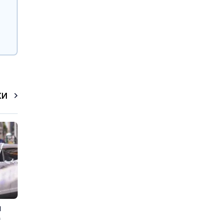
КИ
и
а