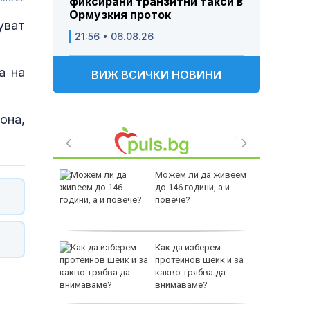
фиксирани транзитни такси в
Ормузкия проток
уват
21:56 • 06.08.26
а на
ВИЖ ВСИЧКИ НОВИНИ
она,
 Пратиха
Можем ли да живеем
ката”
до 146 години, а и
 облечен
повече?
ЕО 16+)
Z-10 за
Как да изберем
протеинов шейк и за
какво трябва да
тренират
внимаваме?