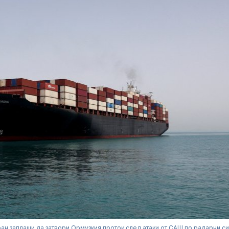
ан заплаши да затвори Ормузкия проток след атаки от САЩ по радарни с