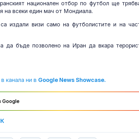
ранският национален отбор по футбол ще трябв
Как войните 
я на всеки един мач от Мондиала.
Иран и Украйн
превърнаха в
енергиен шок
са издали визи само на футболистите и на час
Меган Маркъл
бански в басе
а да бъде позволено на Иран да вкара терорис
ЧРД
 в канала ни в
Google News Showcase.
 Google
УК