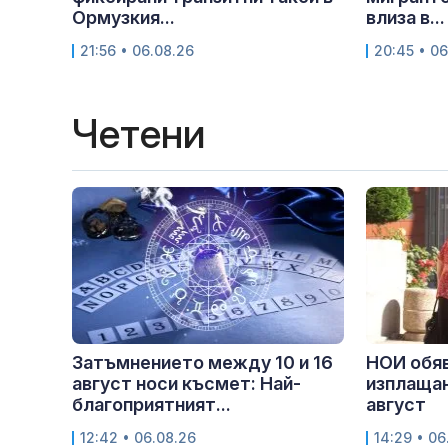
Ормузкия...
влиза в...
21:56 • 06.08.26
20:45 • 06
Четени
Затъмнението между 10 и 16
НОИ обяв
август носи късмет: Най-
изплащан
благоприятният...
август
12:42 • 06.08.26
14:29 • 06