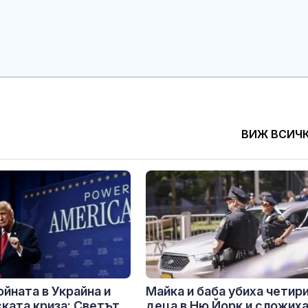
ВИЖ ВСИЧ
ойната в Украйна и
Майка и баба убиха четир
ката криза: Светът
деца в Ню Йорк и сложих