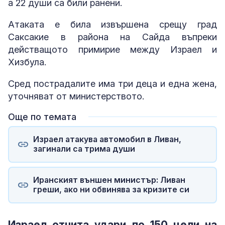
а 22 души са били ранени.
Атаката е била извършена срещу град
Саксакие в района на Сайда въпреки
действащото примирие между Израел и
Хизбула.
Сред пострадалите има три деца и една жена,
уточняват от министерството.
Още по темата
Израел атакува автомобил в Ливан,
загинали са трима души
Иранският външен министър: Ливан
греши, ако ни обвинява за кризите си
Израел отчита удари по 150 цели на