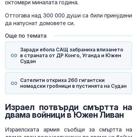
октомври миналата година.
Оттогава над 300 000 души са били принудени
да напуснат домовете си.
Още по темата
Заради ебола САЩ забраниха влизането
в страната от ДР Конго, Уганда и Южен
Судан
Сателити откриха 260 гигантски
номадски гробници в пустинята на Судан
Израел потвърди смъртта на
двама войници в Южен Ливан
Израелската армия съобщи за смъртта на