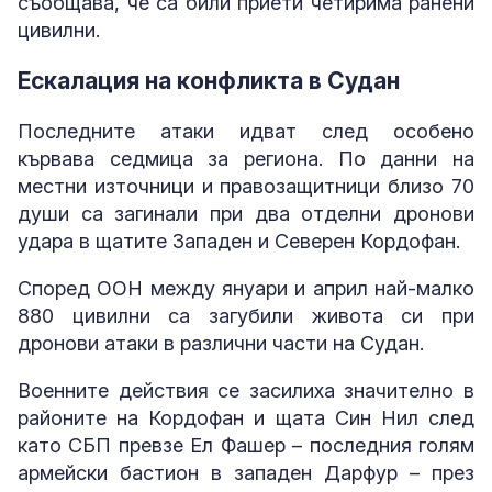
съобщава, че са били приети четирима ранени
цивилни.
Ескалация на конфликта в Судан
Последните атаки идват след особено
кървава седмица за региона. По данни на
местни източници и правозащитници близо 70
души са загинали при два отделни дронови
удара в щатите Западен и Северен Кордофан.
Според ООН между януари и април най-малко
880 цивилни са загубили живота си при
дронови атаки в различни части на Судан.
Военните действия се засилиха значително в
районите на Кордофан и щата Син Нил след
като СБП превзе Ел Фашер – последния голям
армейски бастион в западен Дарфур – през