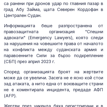
са ранени при дронов удар по главния пазар в
град Абу Займа, щата Северен Кордофан в
Централен Судан.
Информацията беше разпространена от
правозащитната организация "Спешни
адвокати" (Emergency Lawyers), която следи
за нарушения на човешките права от началото
на конфликта между суданската армия и
паравоенните Сили за бързо подкрепление
(СБП) през април 2023 г.
Според организацията броят на жертвите
може да се увеличи. Засега не е ясно кой стои
зад атаката, а нито една от воюващите страни
не е коментирала инцидента, предаде АФП
(AFP).
Жертви през уикенда бяха регистрирани и в