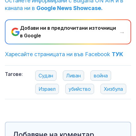
Останете информирани с Bulgaria ON AIR и в
канала ни в
Google News Showcase.
Добави ни в предпочитани източници
→
в Google
Харесайте страницата ни във Facebook
ТУК
Тагове:
Судан
Ливан
война
Израел
убийство
Хизбула
Добавяне на коментар