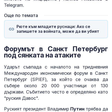
Telegram.
Още по темата
Рюте към младите руснаци: Ако се
запишете за войната, може да ви убият
Форумът в Санкт Петербург
под сянката на атаките
Ударът съвпада с началото на тридневния
Международен икономически форум в Санкт
Петербург (SPIEF), за който се очаква да
събере около 20 000 участници от 130
държави. Събитието често е определяно като
"руския Давос".
Руският президент Владимир
Путин
трябва да