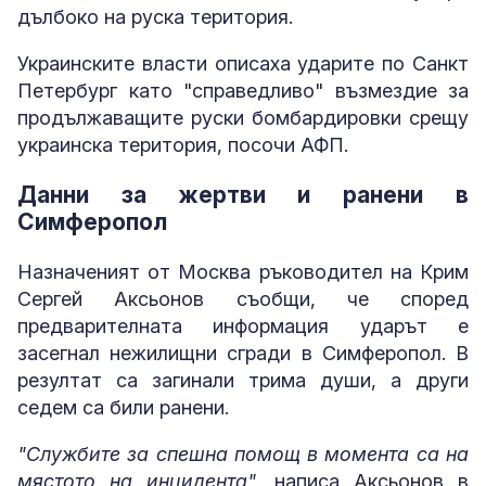
дълбоко на руска територия.
Украинските власти описаха ударите по Санкт
Петербург като "справедливо" възмездие за
продължаващите руски бомбардировки срещу
украинска територия, посочи АФП.
Данни за жертви и ранени в
Симферопол
Назначеният от Москва ръководител на Крим
Сергей Аксьонов съобщи, че според
предварителната информация ударът е
засегнал нежилищни сгради в Симферопол. В
резултат са загинали трима души, а други
седем са били ранени.
"Службите за спешна помощ в момента са на
мястото на инцидента"
, написа Аксьонов в