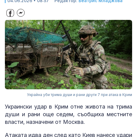
04.06.2026 • 08:57
Редактор:
Беатрис Младжова
Украйна уби трима души и рани други 7 при атака в Крим
Украински удар в Крим отне живота на трима
души и рани още седем, съобщиха местните
власти, назначени от Москва.
Атаката идва ден след като Киев нанесе удари