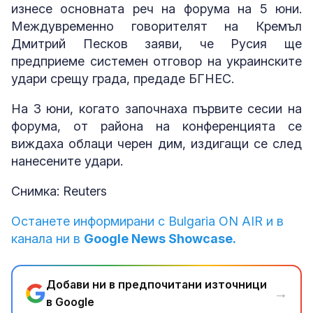
изнесе основната реч на форума на 5 юни.
Междувременно говорителят на Кремъл
Дмитрий Песков заяви, че Русия ще
предприеме системен отговор на украинските
удари срещу града, предаде БГНЕС.
На 3 юни, когато започнаха първите сесии на
форума, от района на конференцията се
виждаха облаци черен дим, издигащи се след
нанесените удари.
Снимка: Reuters
Останете информирани с Bulgaria ON AIR и в
канала ни в
Google News Showcase.
Добави ни в предпочитани източници
→
в Google