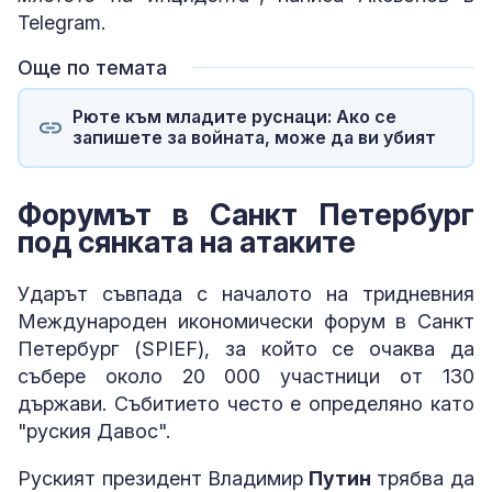
Telegram.
Още по темата
Рюте към младите руснаци: Ако се
запишете за войната, може да ви убият
Форумът в Санкт Петербург
под сянката на атаките
Ударът съвпада с началото на тридневния
Международен икономически форум в Санкт
Петербург (SPIEF), за който се очаква да
събере около 20 000 участници от 130
държави. Събитието често е определяно като
"руския Давос".
Руският президент Владимир
Путин
трябва да