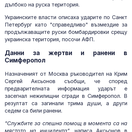
дълбоко на руска територия.
Украинските власти описаха ударите по Санкт
Петербург като "справедливо" възмездие за
продължаващите руски бомбардировки срещу
украинска територия, посочи АФП.
Данни за жертви и ранени в
Симферопол
Назначеният от Москва ръководител на Крим
Сергей Аксьонов съобщи, че според
предварителната информация ударът е
засегнал нежилищни сгради в Симферопол. В
резултат са загинали трима души, а други
седем са били ранени.
"Службите за спешна помощ в момента са на
мястото на инцидента"
, написа Аксьонов в