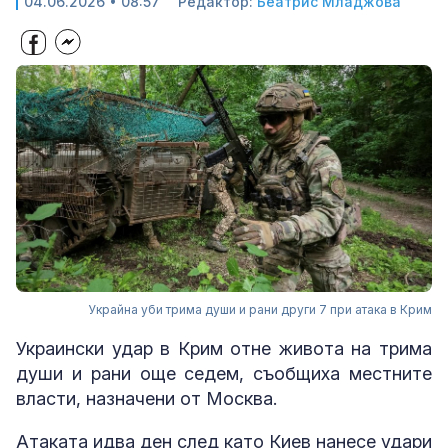
04.06.2026 • 08:57
Редактор:
Беатрис Младжова
Украйна уби трима души и рани други 7 при атака в Крим
Украински удар в Крим отне живота на трима
души и рани още седем, съобщиха местните
власти, назначени от Москва.
Атаката идва ден след като Киев нанесе удари