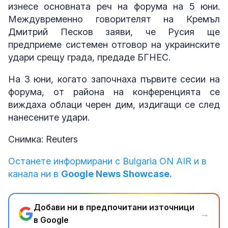
изнесе основната реч на форума на 5 юни.
Междувременно говорителят на Кремъл
Дмитрий Песков заяви, че Русия ще
предприеме системен отговор на украинските
удари срещу града, предаде БГНЕС.
На 3 юни, когато започнаха първите сесии на
форума, от района на конференцията се
виждаха облаци черен дим, издигащи се след
нанесените удари.
Снимка: Reuters
Останете информирани с Bulgaria ON AIR и в
канала ни в
Google News Showcase.
Добави ни в предпочитани източници
→
в Google