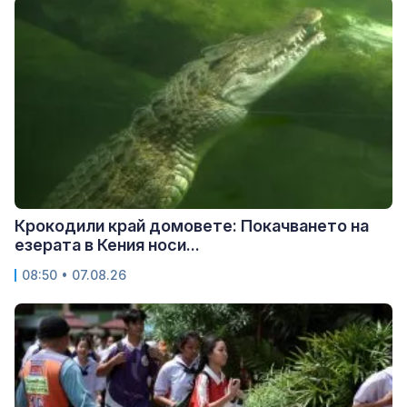
Крокодили край домовете: Покачването на
езерата в Кения носи...
08:50 • 07.08.26