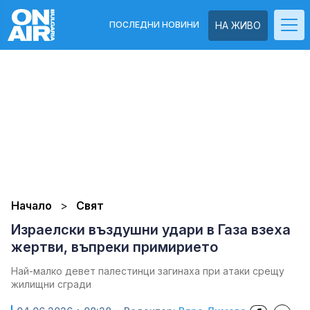
ПОСЛЕДНИ НОВИНИ
НА ЖИВО
Начало
Свят
Израелски въздушни удари в Газа взеха
жертви, въпреки примирието
Най-малко девет палестинци загинаха при атаки срещу
жилищни сгради