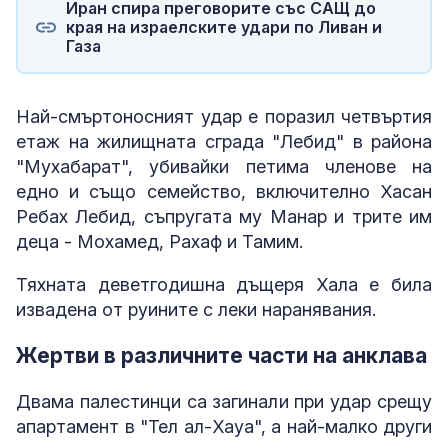
Иран спира преговорите със САЩ до
края на израелските удари по Ливан и
Газа
Най-смъртоносният удар е поразил четвъртия
етаж на жилищната сграда "Лебид" в района
"Мухабарат", убивайки петима членове на
едно и също семейство, включително Хасан
Ребах Лебид, съпругата му Манар и трите им
деца - Мохамед, Рахаф и Тамим.
Тяхната деветгодишна дъщеря Хала е била
извадена от руините с леки наранявания.
Жертви в различните части на анклава
Двама палестинци са загинали при удар срещу
апартамент в "Тел ал-Хауа", а най-малко други