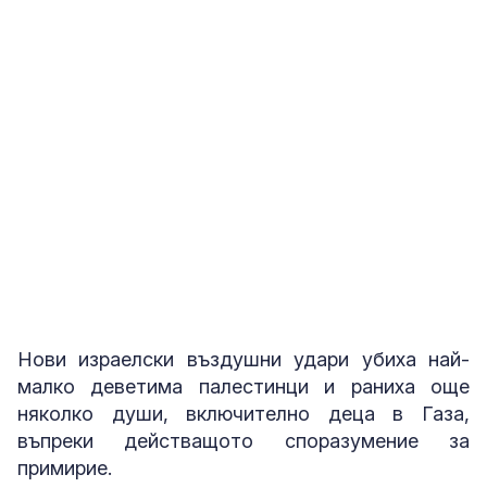
1
от
9
Разрушенията в Газа
Снимка: Reuters
Нови израелски въздушни удари убиха най-
малко деветима палестинци и раниха още
няколко души, включително деца в Газа,
въпреки действащото споразумение за
примирие.