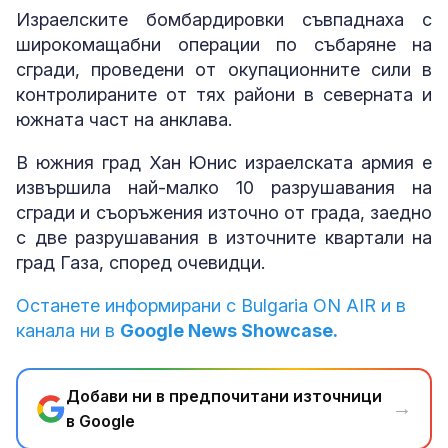
Израелските бомбардировки съвпаднаха с
широкомащабни операции по събаряне на
сгради, проведени от окупационните сили в
контролираните от тях райони в северната и
южната част на анклава.
В южния град Хан Юнис израелската армия е
извършила най-малко 10 разрушавания на
сгради и съоръжения източно от града, заедно
с две разрушавания в източните квартали на
град Газа, според очевидци.
Останете информирани с Bulgaria ON AIR и в
канала ни в
Google News Showcase.
Добави ни в предпочитани източници
→
в Google