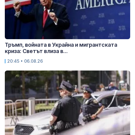
Тръмп, войната в Украйна и мигрантската
криза: Светът влиза в...
20:45 • 06.08.26