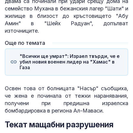
двама са починали при удари срещу дома на
семейство Мухана в бежанския лагер "Шати" и
жилище в близост до кръстовището "Абу
Амин" в "Шейх Радуан", допълват
източниците.
Още по темата
"Всички ще умрат": Израел твърди, че е
убил новия военен лидер на "Хамас" в
Газа
Освен това от болницата "Насър" съобщиха,
че жена е починала от тежки наранявания,
получени при предишна израелска
бомбардировка в региона Ал-Маваси.
Текат мащабни разрушения