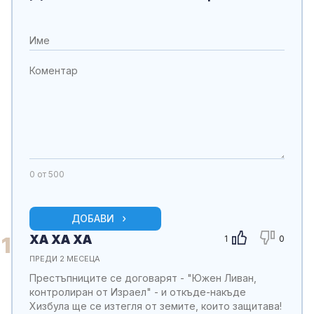
0
от 500
ДОБАВИ
ХА ХА ХА
1
1
0
ПРЕДИ 2 МЕСЕЦА
Престъпниците се договарят - "Южен Ливан,
контролиран от Израел" - и откъде-накъде
Хизбула ще се изтегля от земите, които защитава!