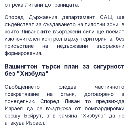
от река Литани до границата.
Според Държавния департамент САЩ ще
съдействат за създаването на пилотни зони, в
които Ливанските въоръжени сили ще поемат
изключителен контрол върху територията, без
присъствие на недържавни въоръжени
формирования.
Вашингтон търси план за сигурност
без "Хизбула"
Съобщението следва частичното
прекратяване на огъня, договорено в
понеделник. Според Ливан то предвижда
Израел да се въздържа от бомбардировки
срещу Бейрут, а в замяна "Хизбула" да не
атакува Израел.