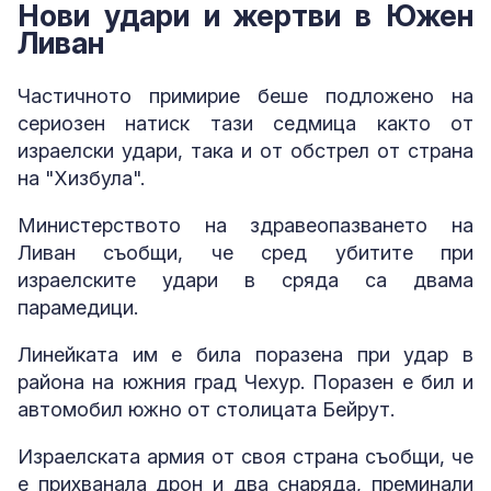
Нови удари и жертви в Южен
Ливан
Частичното примирие беше подложено на
сериозен натиск тази седмица както от
израелски удари, така и от обстрел от страна
на "Хизбула".
Министерството на здравеопазването на
Ливан съобщи, че сред убитите при
израелските удари в сряда са двама
парамедици.
Линейката им е била поразена при удар в
района на южния град Чехур. Поразен е бил и
автомобил южно от столицата Бейрут.
Израелската армия от своя страна съобщи, че
е прихванала дрон и два снаряда, преминали