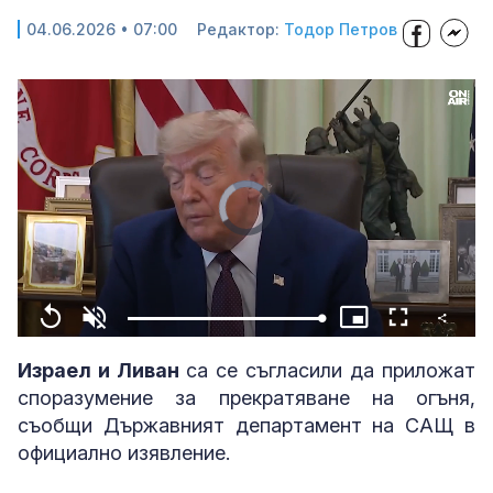
04.06.2026 • 07:00
Редактор:
Тодор Петров
Video
Player
is
loading.
Share
Loaded
:
Replay
Unmute
Picture-
Fullscreen
100.00%
in-
Picture
Израел и Ливан
са се съгласили да приложат
споразумение за прекратяване на огъня,
съобщи Държавният департамент на САЩ в
официално изявление.