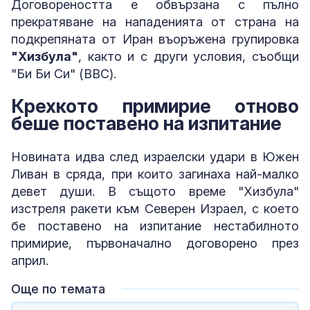
Договореността е обвързана с пълно
прекратяване на нападенията от страна на
подкрепяната от Иран въоръжена групировка
"Хизбула"
, както и с други условия, съобщи
"Би Би Си" (BBC).
Крехкото примирие отново
беше поставено на изпитание
Новината идва след израелски удари в Южен
Ливан в сряда, при които загинаха най-малко
девет души. В същото време "Хизбула"
изстреля ракети към Северен Израел, с което
бе поставено на изпитание нестабилното
примирие, първоначално договорено през
април.
Още по темата