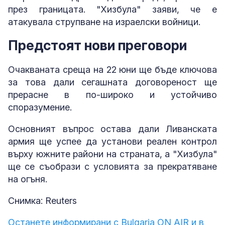
през границата. "Хизбула" заяви, че е
атакувала струпване на израелски войници.
Предстоят нови преговори
Очакваната среща на 22 юни ще бъде ключова
за това дали сегашната договореност ще
прерасне в по-широко и устойчиво
споразумение.
Основният въпрос остава дали Ливанската
армия ще успее да установи реален контрол
върху южните райони на страната, а "Хизбула"
ще се съобрази с условията за прекратяване
на огъня.
Снимка: Reuters
Останете информирани с Bulgaria ON AIR и в