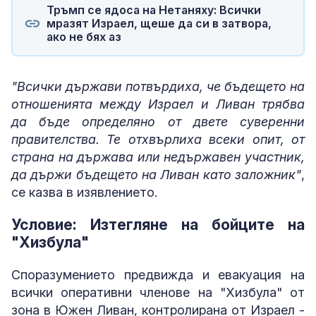
Тръмп се ядоса на Нетаняху: Всички
мразят Израел, щеше да си в затвора,
ако не бях аз
"Всички държави потвърдиха, че бъдещето на
отношенията между Израел и Ливан трябва
да бъде определяно от двете суверенни
правителства. Те отхвърлиха всеки опит, от
страна на държава или недържавен участник,
да държи бъдещето на Ливан като заложник"
,
се казва в изявлението.
Условие: Изтегляне на бойците на
"Хизбула"
Споразумението предвижда и евакуация на
всички оперативни членове на "Хизбула" от
зона в Южен Ливан, контролирана от Израел -