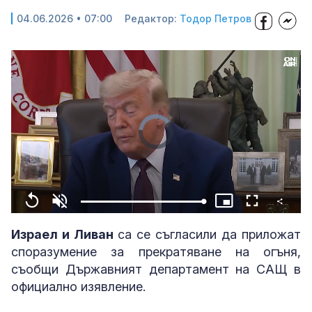
04.06.2026 • 07:00
Редактор:
Тодор Петров
Video
Player
is
loading.
Share
Loaded
:
Replay
Unmute
Picture-
Fullscreen
100.00%
in-
Picture
Израел и Ливан
са се съгласили да приложат
споразумение за прекратяване на огъня,
съобщи Държавният департамент на САЩ в
официално изявление.