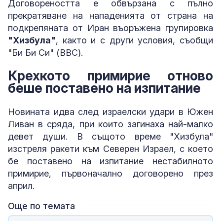
Договореността е обвързана с пълно
прекратяване на нападенията от страна на
подкрепяната от Иран въоръжена групировка
"Хизбула"
, както и с други условия, съобщи
"Би Би Си" (BBC).
Крехкото примирие отново
беше поставено на изпитание
Новината идва след израелски удари в Южен
Ливан в сряда, при които загинаха най-малко
девет души. В същото време "Хизбула"
изстреля ракети към Северен Израел, с което
бе поставено на изпитание нестабилното
примирие, първоначално договорено през
април.
Още по темата