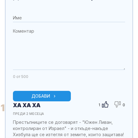
0
от 500
ДОБАВИ
ХА ХА ХА
1
1
0
ПРЕДИ 2 МЕСЕЦА
Престъпниците се договарят - "Южен Ливан,
контролиран от Израел" - и откъде-накъде
Хизбула ще се изтегля от земите, които защитава!