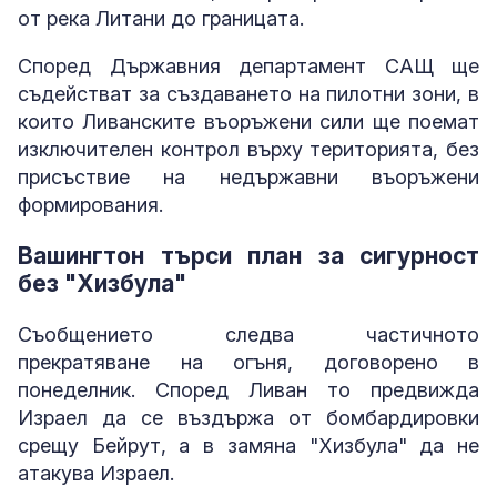
от река Литани до границата.
Според Държавния департамент САЩ ще
съдействат за създаването на пилотни зони, в
които Ливанските въоръжени сили ще поемат
изключителен контрол върху територията, без
присъствие на недържавни въоръжени
формирования.
Вашингтон търси план за сигурност
без "Хизбула"
Съобщението следва частичното
прекратяване на огъня, договорено в
понеделник. Според Ливан то предвижда
Израел да се въздържа от бомбардировки
срещу Бейрут, а в замяна "Хизбула" да не
атакува Израел.