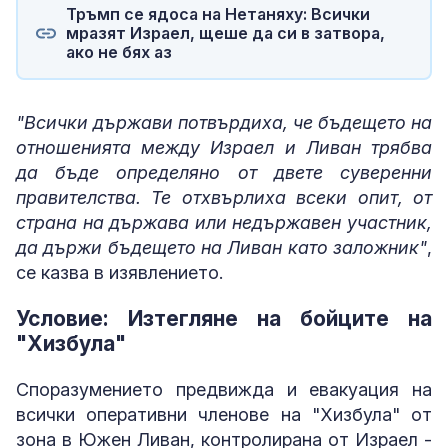
Тръмп се ядоса на Нетаняху: Всички
мразят Израел, щеше да си в затвора,
ако не бях аз
"Всички държави потвърдиха, че бъдещето на
отношенията между Израел и Ливан трябва
да бъде определяно от двете суверенни
правителства. Те отхвърлиха всеки опит, от
страна на държава или недържавен участник,
да държи бъдещето на Ливан като заложник"
,
се казва в изявлението.
Условие: Изтегляне на бойците на
"Хизбула"
Споразумението предвижда и евакуация на
всички оперативни членове на "Хизбула" от
зона в Южен Ливан, контролирана от Израел -