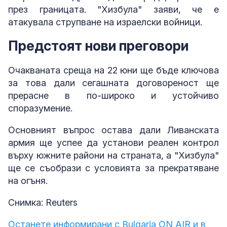
през границата. "Хизбула" заяви, че е
атакувала струпване на израелски войници.
Предстоят нови преговори
Очакваната среща на 22 юни ще бъде ключова
за това дали сегашната договореност ще
прерасне в по-широко и устойчиво
споразумение.
Основният въпрос остава дали Ливанската
армия ще успее да установи реален контрол
върху южните райони на страната, а "Хизбула"
ще се съобрази с условията за прекратяване
на огъня.
Снимка: Reuters
Останете информирани с Bulgaria ON AIR и в