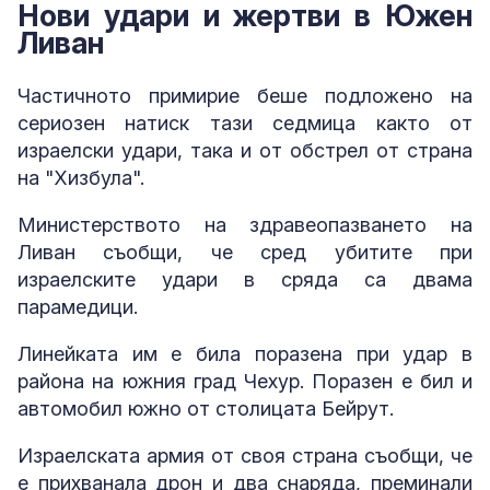
Нови удари и жертви в Южен
Ливан
Частичното примирие беше подложено на
сериозен натиск тази седмица както от
израелски удари, така и от обстрел от страна
на "Хизбула".
Министерството на здравеопазването на
Ливан съобщи, че сред убитите при
израелските удари в сряда са двама
парамедици.
Линейката им е била поразена при удар в
района на южния град Чехур. Поразен е бил и
автомобил южно от столицата Бейрут.
Израелската армия от своя страна съобщи, че
е прихванала дрон и два снаряда, преминали