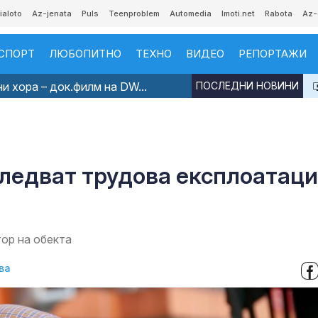
ialoto
Az-jenata
Puls
Teenproblem
Automedia
Imoti.net
Rabota
Az-
СПОРТ
ЛЮБОПИТНО
ТЕХНО
ВИДЕО
РЕПОРТАЖИ
и хора – док.филм на DW...
ПОСЛЕДНИ НОВИНИ
следват трудова експлоатац
ор на обекта
ва