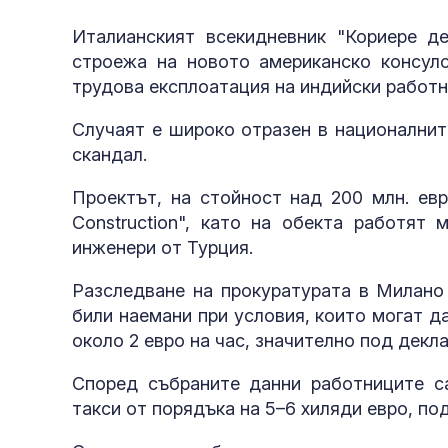
Италианският всекидневник "Кориере де
строежа на новото американско консул
трудова експлоатация на индийски работ
Случаят е широко отразен в националнит
скандал.
Проектът, на стойност над 200 млн. евр
Construction", като на обекта работят
инженери от Турция.
Разследване на прокуратурата в Милано
били наемани при условия, които могат д
около 2 евро на час, значително под декл
Според събраните данни работниците с
такси от порядъка на 5–6 хиляди евро, по