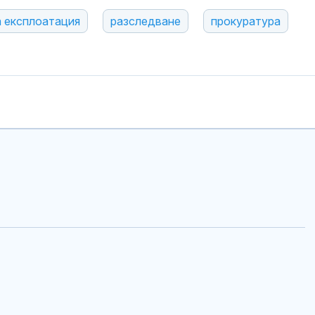
 експлоатация
разследване
прокуратура