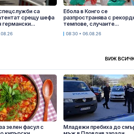
спецслужби са
Ебола в Конго се
атентат срещу шефа
разпространява с рекорд
 германски...
темпове, случаите...
.08.26
08:30 • 06.08.26
ВИЖ ВСИЧ
за зелен фасул с
Младежи пребиха до смъ
о кипърски
мъж в Пловдив заради