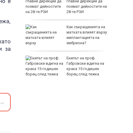
но е
авод,
главни дирекции да
въздуха
поемат дейностите на
28-те РЗИ
ежа,
орше” си
Как съкращенията на
 с
матката влияят върху
блъсна
имплантацията на
като
ембриона?
и за
та, която
Екипът на проф.
тина",
Габровски вдигна на
Изгрев",
крака 15-годишен
август
борец след тежка
травма и парализа
→