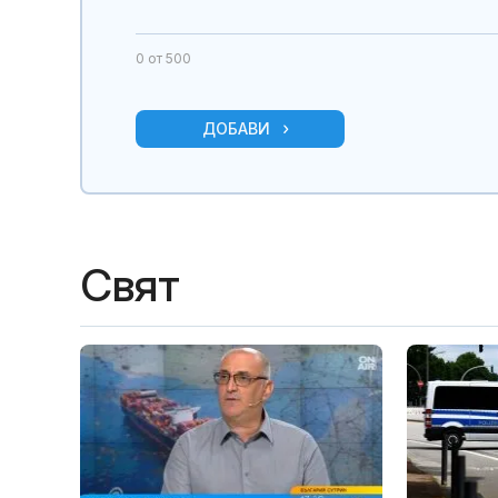
0
от 500
ДОБАВИ
Свят