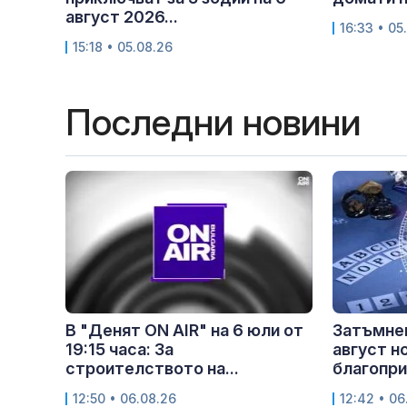
август 2026...
16:33 • 05
15:18 • 05.08.26
Последни новини
В "Денят ON AIR" на 6 юли от
Затъмнен
19:15 часа: За
август н
строителството на...
благопри
12:50 • 06.08.26
12:42 • 06