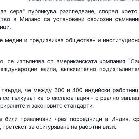
ла сера" публикува разследване, според което
ство в Милано са установени сериозни съмнени
ници.
е медии и предизвиква обществен и институцион
о, се изпълнява от американската компания "Cad
 международни екипи, включително подизпълните
 твърди, че между 300 и 400 индийски работниц
а се тълкуват като експлоатация - с реално запла
Първите вале
арираните и законовите стандарти.
август няма д
напълнят сухи
а били привличани чрез посредници в Индия, с
Европа
д претекст за осигуряване на работни визи.
Пожар в скла