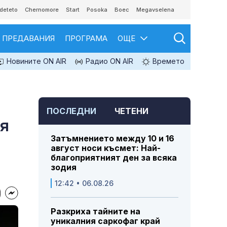
deteto
Chernomore
Start
Posoka
Boec
Megavselena
ПРЕДАВАНИЯ
ПРОГРАМА
ОЩЕ
Новините ON AIR
Радио ON AIR
Времето
ПОСЛЕДНИ
ЧЕТЕНИ
ия
Затъмнението между 10 и 16
август носи късмет: Най-
благоприятният ден за всяка
зодия
12:42 • 06.08.26
Разкриха тайните на
уникалния саркофаг край