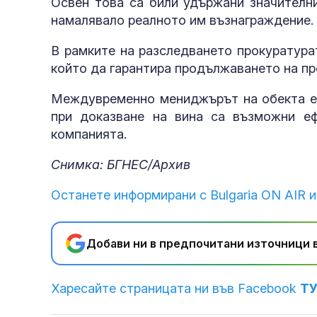
Освен това са били удържани значителн
намалявало реалното им възнаграждение.
В рамките на разследването прокуратура
който да гарантира продължаването на про
Междувременно мениджърът на обекта е з
при доказване на вина са възможни еф
компанията.
Снимка: БГНЕС/Архив
Останете информирани с Bulgaria ON AIR и
Добави ни в предпочитани източници в
Харесайте страницата ни във Facebook
Т