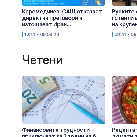
Керемедчиев: САЩ отказват
Руските 
директни преговори и
готвили 
изтощават Иран...
на крупен
10:14 • 06.08.26
09:41 • 06
Четени
Финансовите трудности
Рецепта 
приключват за 3 зодии на 6
домати п