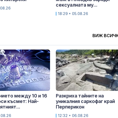
сексуалната му...
.08.26
18:29 • 05.08.26
ВИЖ ВСИЧ
ието между 10 и 16
Разкриха тайните на
оси късмет: Най-
уникалния саркофаг край
ятният...
Перперикон
.08.26
12:32 • 06.08.26