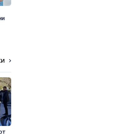
ни
КИ
рт