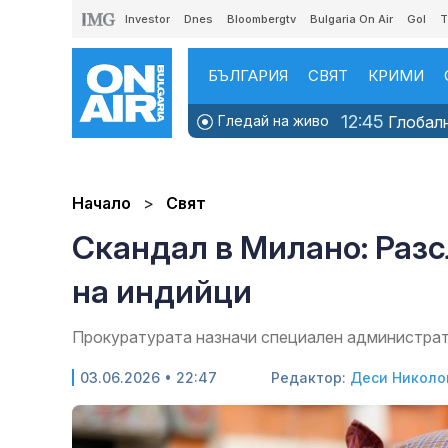
Investor
Dnes
Bloombergtv
Bulgaria On Air
Gol
T
БЪЛГАРИЯ
СВЯТ
КРИМИ
12:45
Гледай на живо
Глобалн
Начало
Свят
Скандал в Милано: Раз
на индийци
Прокуратурата назначи специален администрат
03.06.2026 • 22:47
Редактор:
Деси Николо