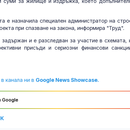
и суми за жилище и издръжка, което допълнител
пловдивски з
РИОСВ следи 
та е назначила специален администратор на стро
Шофьор на “П
екта при спазване на закона, информира "Труд".
спретна гонка
полицията и 
адържан и е разследван за участие в схемата, 
патрулката
ективни присъди и сериозни финансови санкци
Ясна е фирма
ще чисти "Сла
"Подуяне" и "
започва от 7 
 в канала ни в
Google News Showcase.
 Google
УК