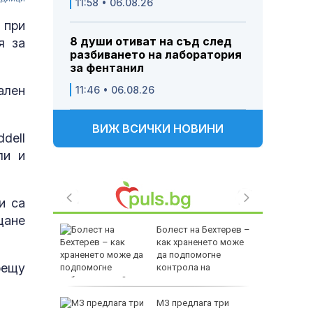
11:58 • 06.08.26
 при
8 души отиват на съд след
я за
разбиването на лаборатория
за фентанил
ален
11:46 • 06.08.26
ВИЖ ВСИЧКИ НОВИНИ
dell
ли и
и са
щане
жи през
Болест на Бехтерев –
а
как храненето може
те реки в
да подпомогне
рещу
контрола на
заболяването?
д на
МЗ предлага три