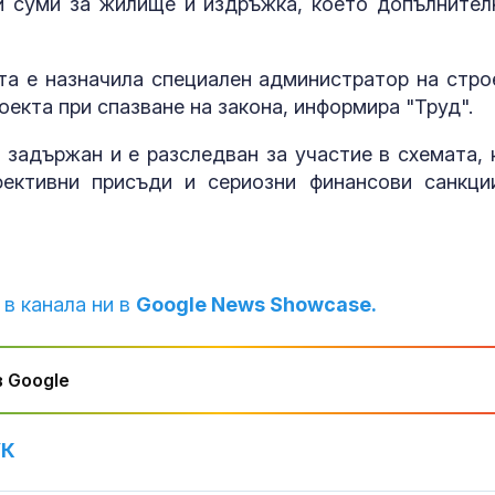
и суми за жилище и издръжка, което допълнител
Как войните 
Иран и Украйн
превърнаха в
та е назначила специален администратор на стро
енергиен шок
екта при спазване на закона, информира "Труд".
Меган Маркъл
адържан и е разследван за участие в схемата, 
бански в басе
ЧРД
ективни присъди и сериозни финансови санкци
 в канала ни в
Google News Showcase.
 Google
УК