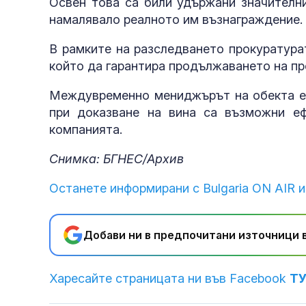
Освен това са били удържани значителн
намалявало реалното им възнаграждение.
В рамките на разследването прокуратура
който да гарантира продължаването на про
Междувременно мениджърът на обекта е з
при доказване на вина са възможни еф
компанията.
Снимка: БГНЕС/Архив
Останете информирани с Bulgaria ON AIR и
Добави ни в предпочитани източници в
Харесайте страницата ни във Facebook
Т