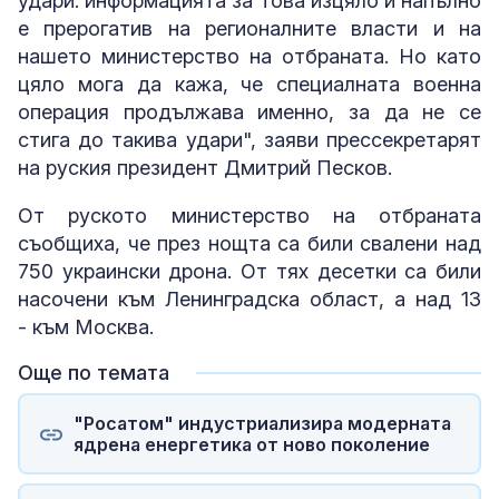
удари: информацията за това изцяло и напълно
е прерогатив на регионалните власти и на
нашето министерство на отбраната. Но като
цяло мога да кажа, че специалната военна
операция продължава именно, за да не се
стига до такива удари", заяви прессекретарят
на руския президент Дмитрий Песков.
От руското министерство на отбраната
съобщиха, че през нощта са били свалени над
750 украински дрона. От тях десетки са били
насочени към Ленинградска област, а над 13
- към Москва.
Още по темата
"Росатом" индустриализира модерната
ядрена енергетика от ново поколение