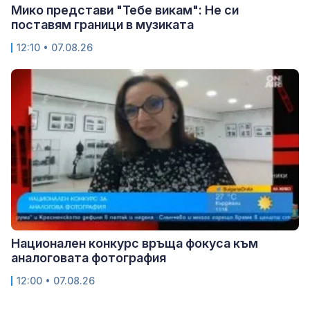
Мико представи "Тебе викам": Не си
поставям граници в музиката
12:10 • 07.08.26
Национален конкурс връща фокуса към
аналоговата фотография
12:00 • 07.08.26