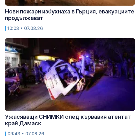
Нови пожари избухнаха в Гърция, евакуациите
продължават
10:03 • 07.08.26
Ужасяващи СНИМКИ след кървавия атентат
край Дамаск
09:43 • 07.08.26