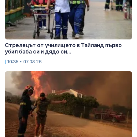
Стрелецът от училището в Тайланд първо
убил баба си и дядо си...
10:35 • 07.08.26