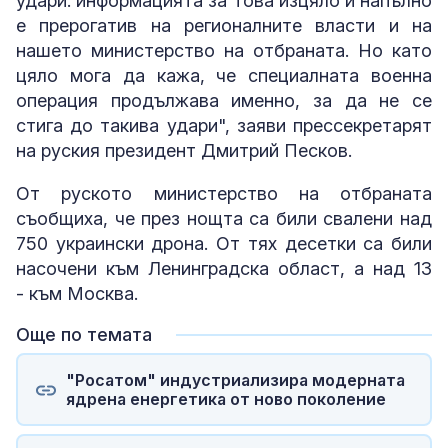
удари: информацията за това изцяло и напълно
е прерогатив на регионалните власти и на
нашето министерство на отбраната. Но като
цяло мога да кажа, че специалната военна
операция продължава именно, за да не се
стига до такива удари", заяви прессекретарят
на руския президент Дмитрий Песков.
От руското министерство на отбраната
съобщиха, че през нощта са били свалени над
750 украински дрона. От тях десетки са били
насочени към Ленинградска област, а над 13
- към Москва.
Още по темата
"Росатом" индустриализира модерната
ядрена енергетика от ново поколение