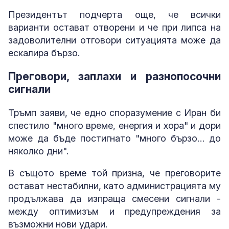
Президентът подчерта още, че всички
варианти остават отворени и че при липса на
задоволителни отговори ситуацията може да
ескалира бързо.
Преговори, заплахи и разнопосочни
сигнали
Тръмп заяви, че едно споразумение с Иран би
спестило "много време, енергия и хора" и дори
може да бъде постигнато "много бързо… до
няколко дни".
В същото време той призна, че преговорите
остават нестабилни, като администрацията му
продължава да изпраща смесени сигнали -
между оптимизъм и предупреждения за
възможни нови удари.