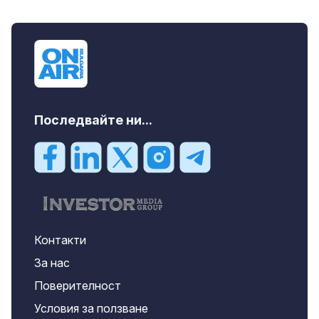
дава под наем, Двустаен апартамент, 70
m2 София, Манастирски Ливади, 800 EUR
Последвайте ни...
Контакти
За нас
Поверителност
Условия за ползване