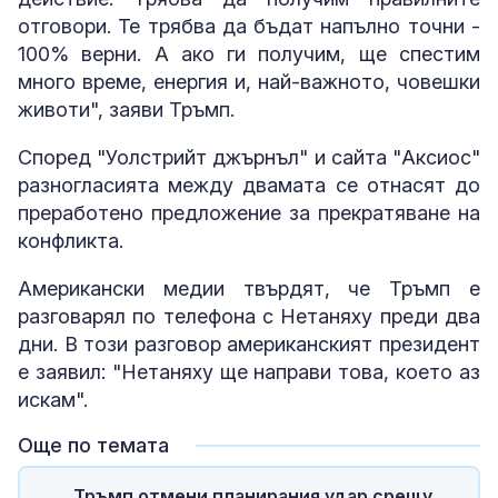
отговори. Те трябва да бъдат напълно точни -
100% верни. А ако ги получим, ще спестим
много време, енергия и, най-важното, човешки
животи", заяви Тръмп.
Според "Уолстрийт джърнъл" и сайта "Аксиос"
разногласията между двамата се отнасят до
преработено предложение за прекратяване на
конфликта.
Американски медии твърдят, че Тръмп е
разговарял по телефона с Нетаняху преди два
дни. В този разговор американският президент
е заявил: "Нетаняху ще направи това, което аз
искам".
Още по темата
Тръмп отмени планирания удар срещу