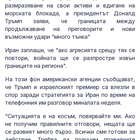
размразяване на свои активи и вдигане на
морската блокада, а президентът Доналд
Тръмп заяви, че границата между
продължаване на преговорите и нови
възможни удари "много тънка"
Иран заплаши, че "ако агресията срещу тях се
повтори, войната ще се разпростре извън
границите на региона".
На този фон американски агенции съобщават,
че Тръмп и израелският премиер са влезли в
спор заради стратегията за Иран по време на
телефонния им разговор миналата неделя.
"Ситуацията е на косъм, повярвайте ми. Ако
не получим правилните отговори, нещата ще
се развият много бързо. Всички сме готови за
действие. Трябва да получим правилните