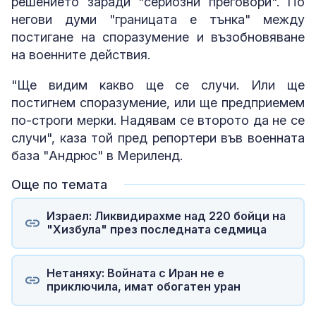
решението заради "сериозни преговори". По
негови думи "границата е тънка" между
постигане на споразумение и възобновяване
на военните действия.
"Ще видим какво ще се случи. Или ще
постигнем споразумение, или ще предприемем
по-строги мерки. Надявам се второто да не се
случи", каза той пред репортери във военната
база "Андрюс" в Мериленд.
Още по темата
Израел: Ликвидирахме над 220 бойци на
"Хизбула" през последната седмица
Нетаняху: Войната с Иран не е
приключила, имат обогатен уран