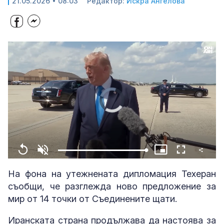
21.05.2026 • 08:03
Редактор:
Искра Ангелова
Share
Loaded
:
Replay
Unmute
Picture-
Fullscreen
100.00%
in-
Picture
На фона на утежнената дипломация Техеран
съобщи, че разглежда ново предложение за
мир от 14 точки от Съединените щати.
Иранската страна продължава да настоява за