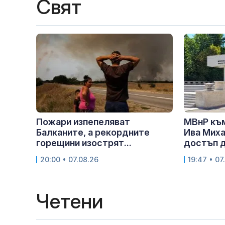
Свят
Пожари изпепеляват
МВнР къ
Балканите, а рекордните
Ива Миха
горещини изострят...
достъп д
20:00 • 07.08.26
19:47 • 07
Четени