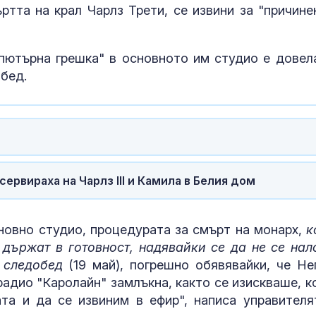
ртта на крал Чарлз Трети, се извини за "причине
мпютърна грешка" в основното им студио е довел
бед.
ервираха на Чарлз III и Камила в Белия дом
Администраци
овно студио, процедурата за смърт на монарх,
к
Тръмп разсек
нови докумен
държат в готовност, надявайки се да не се нал
НЛО
 следобед
(19 май), погрешно обявявайки, че Не
радио "Каролайн" замлъкна, както се изискваше, к
Антонио Банд
та и да се извиним в ефир", написа управителя
Инфарктът е 