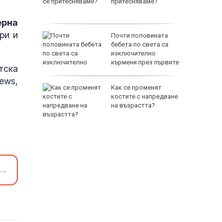
, което
притесняваме?
ерна
ри и
 бойци
Почти половината
и
бебета по света са
райна да
изключително
ците си
кърмени през първите
тска
шест месеца
ews,
змериха
Как се променят
 кръг
костите с напредване
на възрастта?
→