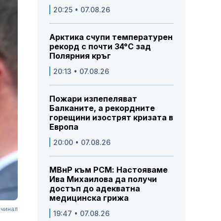
20:25 • 07.08.26
Арктика счупи температурен
рекорд с почти 34°C зад
Полярния кръг
20:13 • 07.08.26
Пожари изпепеляват
Балканите, а рекордните
горещини изострят кризата в
Европа
20:00 • 07.08.26
МВнР към РСМ: Настояваме
Ива Михаилова да получи
достъп до адекватна
медицинска грижа
очинал
19:47 • 07.08.26