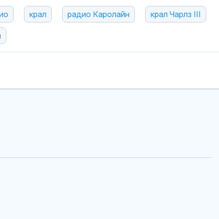
ио
крал
радио Каролайн
крал Чарлз III
я