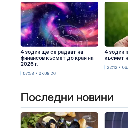
4 зодии ще се радват на
4 зодии 
финансов късмет до края на
късмет н
2026 г.
22:12 • 06
07:58 • 07.08.26
Последни новини