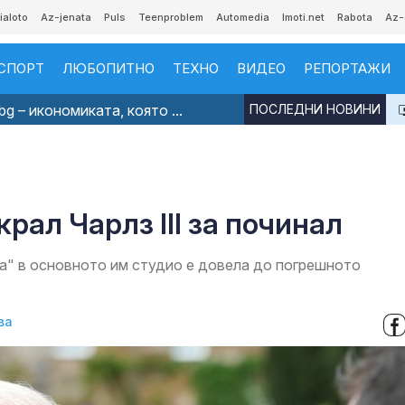
ialoto
Az-jenata
Puls
Teenproblem
Automedia
Imoti.net
Rabota
Az-
СПОРТ
ЛЮБОПИТНО
ТЕХНО
ВИДЕО
РЕПОРТАЖИ
g – икономиката, която ...
ПОСЛЕДНИ НОВИНИ
рал Чарлз III за починал
а" в основното им студио е довела до погрешното
ва