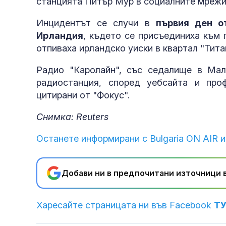
станцията Питър Мур в социалните мрежи
Инцидентът се случи в
първия ден о
Ирландия
, където се присъединиха към 
отпиваха ирландско уиски в квартал "Тита
Радио "Каролайн", със седалище в Мал
радиостанция, според уебсайта и про
цитирани от "Фокус".
Снимка: Reuters
Останете информирани с Bulgaria ON AIR и
Добави ни в предпочитани източници в
Харесайте страницата ни във Facebook
Т