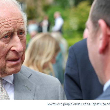
Британско радио обяви крал Чарлз III за п