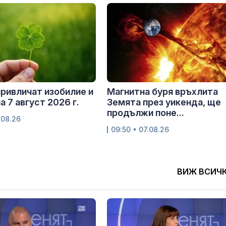
привличат изобилие и
Магнитна буря връхлита
а 7 август 2026 г.
Земята през уикенда, ще
продължи поне...
.08.26
09:50 • 07.08.26
ВИЖ ВСИЧ