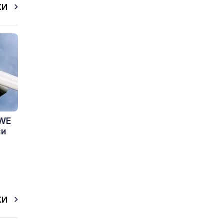
КИ
RWE
си
КИ