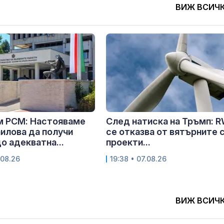
ВИЖ ВСИЧ
м РСМ: Настояваме
След натиска на Тръмп: 
илова да получи
се отказва от вятърните 
о адекватна...
проекти...
.08.26
19:38 • 07.08.26
ВИЖ ВСИЧ