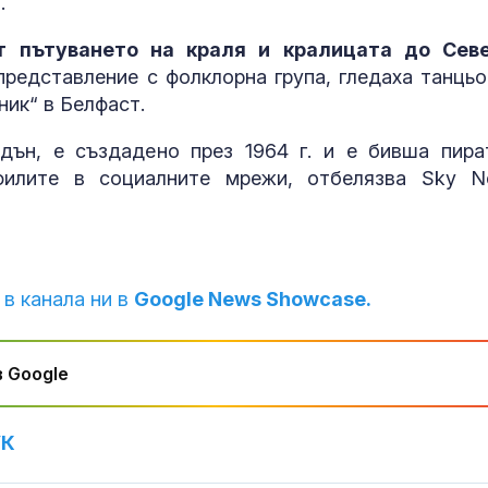
.
доброто нещо
ми се случи
т пътуването на краля и кралицата до Сев
представление с фолклорна група, гледаха танцьо
Чуждестранни
от 72 държав
ник“ в Белфаст.
помагат на Ук
попълва реди
дън, е създадено през 1964 г. и е бивша пира
филите в социалните мрежи, отбелязва Sky N
Близо 34°C и
зад Полярния
 в канала ни в
Google News Showcase.
 Google
УК