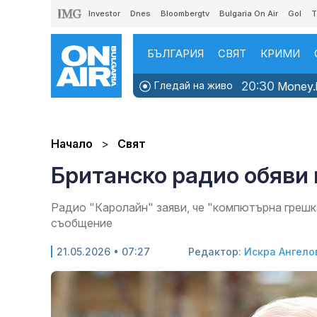
Investor
Dnes
Bloombergtv
Bulgaria On Air
Gol
T
БЪЛГАРИЯ
СВЯТ
КРИМИ
20:30
Гледай на живо
Money.b
Начало
Свят
Британско радио обяви к
Радио "Каролайн" заяви, че "компютърна грешк
съобщение
21.05.2026 • 07:27
Редактор:
Искра Ангело