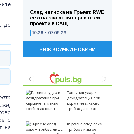
ните
След натиска на Тръмп: RWE
се отказва от вятърните си
проекти в САЩ
а до
19:38 • 07.08.26
ВИЖ ВСИЧКИ НОВИНИ
ята на
Топлинен удар и
оято
рети
дехидратация при
ти за
кърмачета: какво
ожи,
трябва да знаят
гово
родителите
оето
ерас:
Кървене след секс –
т на
най-
трябва ли да се