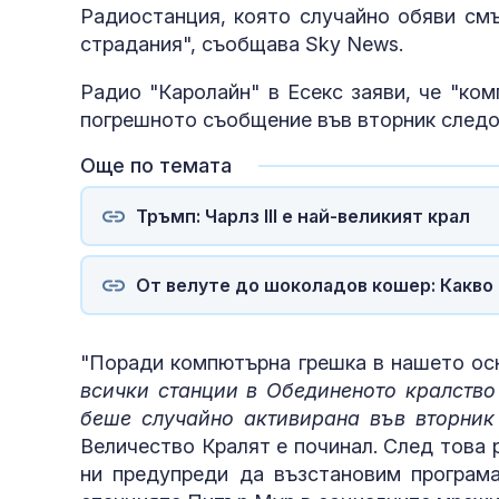
Радиостанция, която случайно обяви смъ
страдания", съобщава Sky News.
Радио "Каролайн" в Есекс заяви, че "ко
погрешното съобщение във вторник следо
Още по темата
Тръмп: Чарлз III е най-великият крал
От велуте до шоколадов кошер: Какво с
"Поради компютърна грешка в нашето осн
всички станции в Обединеното кралство 
беше случайно активирана във вторник
Величество Кралят е починал. След това 
ни предупреди да възстановим програма