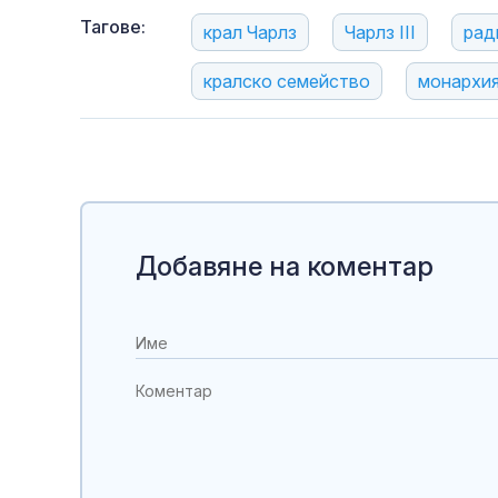
Тагове:
крал Чарлз
Чарлз III
рад
кралско семейство
монархи
Добавяне на коментар