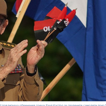
 повдигнаха обвинения срещу Раул Кастро за свалените самолети през 1