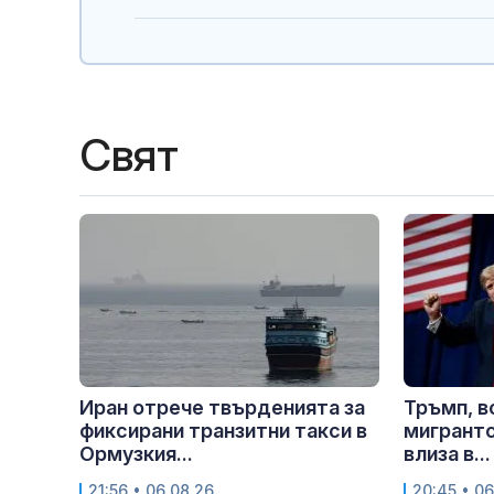
Свят
Иран отрече твърденията за
Тръмп, в
фиксирани транзитни такси в
мигрантс
Ормузкия...
влиза в...
21:56 • 06.08.26
20:45 • 06