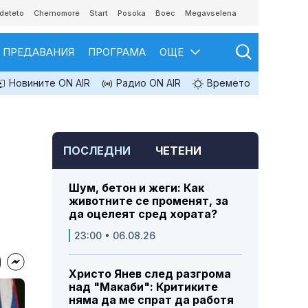
deteto
Chernomore
Start
Posoka
Boec
Megavselena
ПРЕДАВАНИЯ
ПРОГРАМА
ОЩЕ
Новините ON AIR
Радио ON AIR
Времето
ПОСЛЕДНИ
ЧЕТЕНИ
Шум, бетон и жеги: Как
животните се променят, за
да оцелеят сред хората?
23:00 • 06.08.26
Христо Янев след разгрома
над "Макаби": Критиките
няма да ме спрат да работя