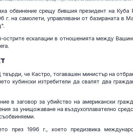
ха обвинение срещу бившия президент на Куба 
96 г. на самолети, управлявани от базираната в М
".
й-острите ескалации в отношенията между Вашин
era.
кт
твърди, че Кастро, тогавашен министър на отбра
За наказание:
в “месомелач
ието кубински изтребители да свалят два гражда
руски войник
в рокля (ВИД
ие в заговор за убийство на американски гражд
Китай тества 
нения за унищожаване на въздухоплавателно средс
опасни мисии:
 съобвиняеми.
щурмовите
хеликоптери 
полети под радара
ето през 1996 г., което предизвика междунар