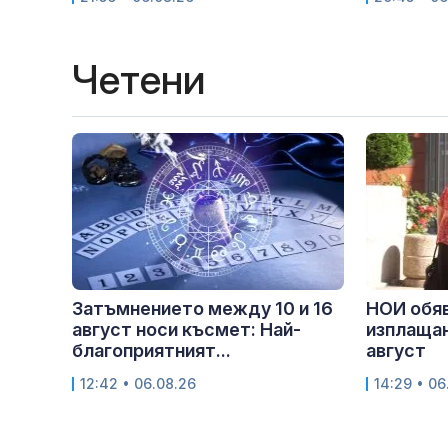
Четени
Затъмнението между 10 и 16
НОИ обяв
август носи късмет: Най-
изплащан
благоприятният...
август
12:42 • 06.08.26
14:29 • 06