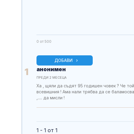
0
от 500
ДОБАВИ
анонимен
1
ПРЕДИ 2 МЕСЕЦА
Ха , щяли да съдят 95 годишен човек ? Че т
всевишния ! Ама нали трябва да се баламосва
,..... да мисли !
1 - 1 от 1