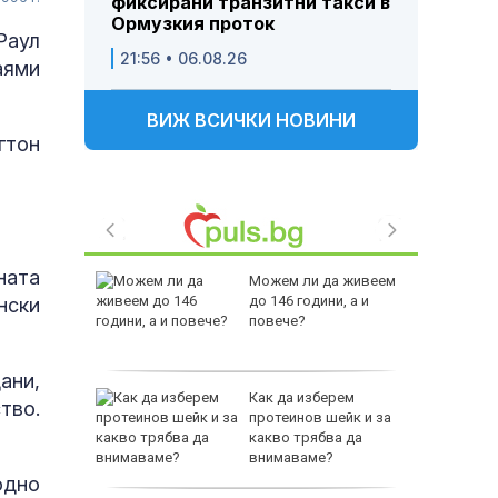
фиксирани транзитни такси в
Ормузкия проток
Раул
21:56 • 06.08.26
аями
ВИЖ ВСИЧКИ НОВИНИ
гтон
ната
 Пратиха
Можем ли да живеем
ката”
до 146 години, а и
нски
 облечен
повече?
ЕО 16+)
ани,
Z-10 за
Как да изберем
тво.
протеинов шейк и за
какво трябва да
тренират
внимаваме?
одно