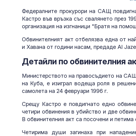
Федералните прокурори на САЩ повдигна
Кастро във връзка със свалянето през 19
организация на изгнаници "Братя на помощ
Обвинителният акт отбелязва една от на
и Хавана от години насам, предаде Al Jaze
Детайли по обвинителния а
Министерството на правосъдието на САЩ 
на Куба, е изиграл водеща роля в решен
самолета на 24 февруари 1996 г.
Срещу Кастро е повдигнато едно обвинен
четири обвинения в убийство и две обви
В обвинителния акт са посочени и петима
Четирима души загинаха при нападени