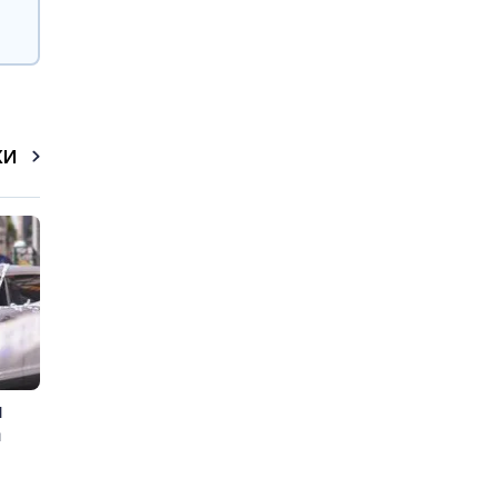
КИ
и
а