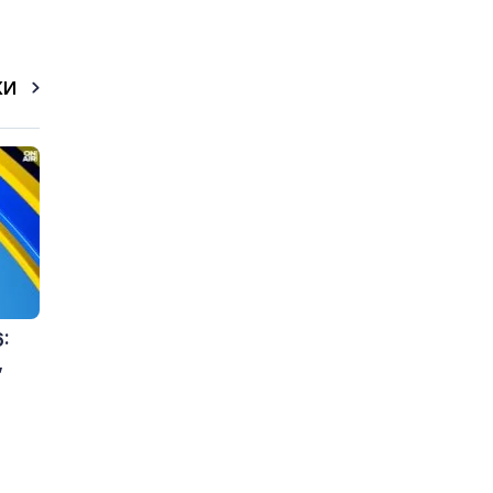
КИ
:
,