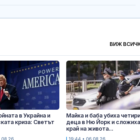
ВИЖ ВСИЧ
ойната в Украйна и
Майка и баба убиха четир
ката криза: Светът
деца в Ню Йорк и сложих
край на живота...
.08.26
19:44 • 06.08.26