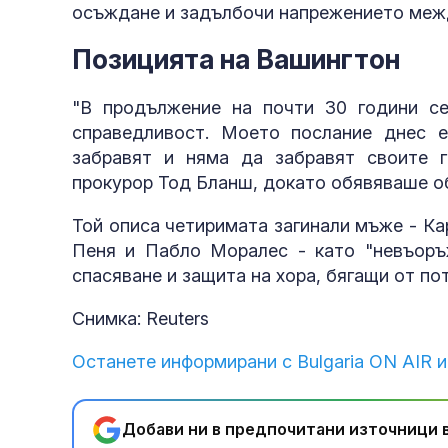
осъждане и задълбочи напрежението меж
Позицията на Вашингтон
"В продължение на почти 30 години се
справедливост. Моето послание днес 
забравят и няма да забравят своите г
прокурор Тод Бланш, докато обявяваше о
Той описа четиримата загинали мъже - К
Пеня и Пабло Моралес - като "невъоръж
спасяване и защита на хора, бягащи от по
Снимка: Reuters
Останете информирани с Bulgaria ON AIR и
Добави ни в предпочитани източници в