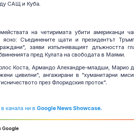
ду САЩ и Куба.
Как войните 
Иран и Украйн
превърнаха в
енергиен шок
мействата на четиримата убити американци ча
Меган Маркъл
е ясно: Съединените щати и президентът Тръм
бански в басе
раждани", заяви изпълняващият длъжността гл
ЧРД
бвиненията пред Кулата на свободата в Маями.
арлос Коста, Армандо Алехандре-младши, Марио д
ени цивилни", ангажирани в "хуманитарни миси
тисничеството през Флоридския проток".
 в канала ни в
Google News Showcase.
 Google