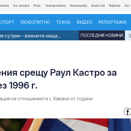
ialoto
Az-jenata
Puls
Teenproblem
Automedia
Imoti.net
Rabota
Az-
СПОРТ
ЛЮБОПИТНО
ТЕХНО
ВИДЕО
РЕПОРТАЖИ
я сутрин - важните неща...
ПОСЛЕДНИ НОВИНИ
ния срещу Раул Кастро за
 1996 г.
ация на отношенията с Хавана от години