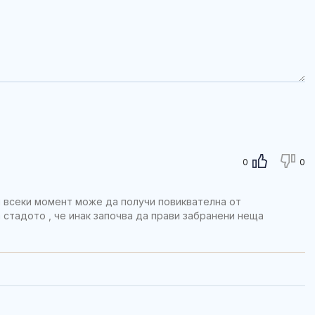
0
0
ой всеки момент може да получи повиквателна от
 стадото , че инак започва да прави забранени неща