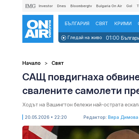
Investor
Dnes
Bloombergtv
Bulgaria On Air
Gol
T
БЪЛГАРИЯ
СВЯТ
КРИМИ
01:00
Гледай на живо
Българи
Начало
Свят
САЩ повдигнаха обвине
свалените самолети през
Ходът на Вашингтон бележи най-острата ескал
20.05.2026 • 22:20
Редактор:
Вяра Димова