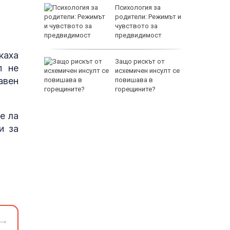
между
Психология за
а се
родители: Режимът и
 един
чувството за
предвидимост
EUR
каха
 по
Защо рискът от
п не
йна за
исхемичен инсулт се
авен
повишава в
горещините?
е ла
и за
800 EUR
→