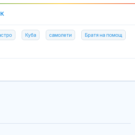
УК
астро
Куба
самолети
Братя на помощ