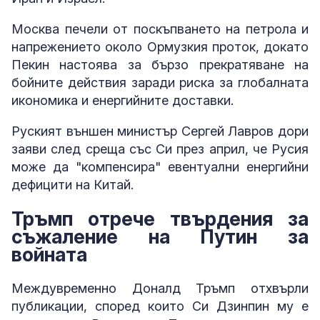
Москва печели от поскъпването на петрола и
напрежението около Ормузкия проток, докато
Пекин настоява за бързо прекратяване на
бойните действия заради риска за глобалната
икономика и енергийните доставки.
Руският външен министър Сергей Лавров дори
заяви след среща със Си през април, че Русия
може да "компенсира" евентуални енергийни
дефицити на Китай.
Тръмп отрече твърдения за
съжаление на Путин за
войната
Междувременно Доналд Тръмп отхвърли
публикации, според които Си Дзинпин му е