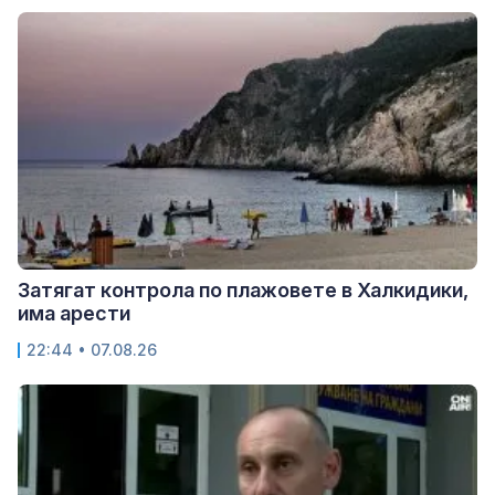
Затягат контрола по плажовете в Халкидики,
има арести
22:44 • 07.08.26