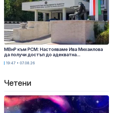
МВнР към РСМ: Настояваме Ива Михаилова
да получи достъп до адекватна...
19:47 • 07.08.26
Четени