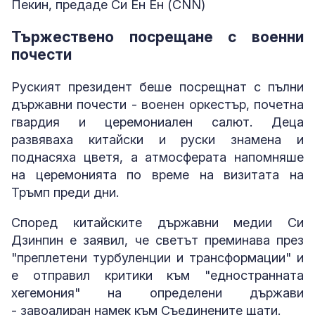
Пекин, предаде Си Ен Ен (CNN)
Тържествено посрещане с военни
почести
Руският президент беше посрещнат с пълни
държавни почести - военен оркестър, почетна
гвардия и церемониален салют. Деца
развяваха китайски и руски знамена и
поднасяха цветя, а атмосферата напомняше
на церемонията по време на визитата на
Тръмп преди дни.
Според китайските държавни медии Си
Дзинпин е заявил, че светът преминава през
"преплетени турбуленции и трансформации" и
е отправил критики към "едностранната
хегемония" на определени държави
- завоалиран намек към Съединените щати.