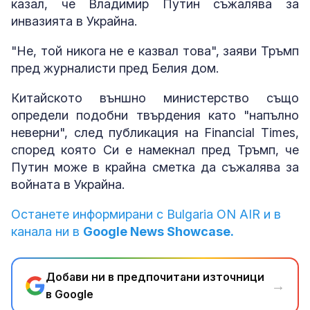
казал, че Владимир Путин съжалява за
инвазията в Украйна.
"Не, той никога не е казвал това", заяви Тръмп
пред журналисти пред Белия дом.
Китайското външно министерство също
определи подобни твърдения като "напълно
неверни", след публикация на Financial Times,
според която Си е намекнал пред Тръмп, че
Путин може в крайна сметка да съжалява за
войната в Украйна.
Останете информирани с Bulgaria ON AIR и в
канала ни в
Google News Showcase.
Добави ни в предпочитани източници
→
в Google