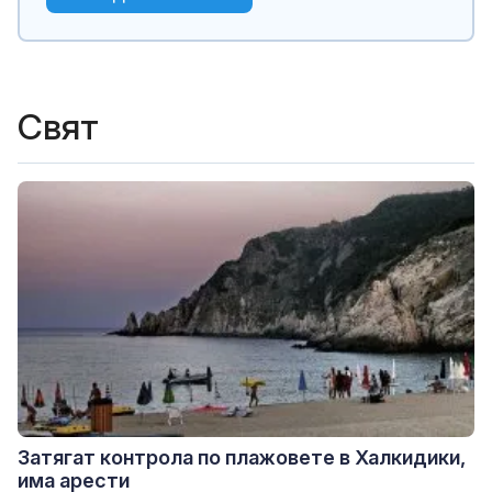
Свят
Затягат контрола по плажовете в Халкидики,
има арести