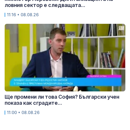
ловния сектор е следващата...
11:16 • 08.08.26
Ще промени ли това София? Български учен
показа как сградите...
11:00 • 08.08.26