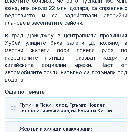
Властите обявиха, че са отпуснали 150 млн.
юана, или около 22 млн. долара, за справяне с
бедствието и са задействали аварийни
планове в засегнатите райони.
В град Дзинджоу в централната провинция
Хубей улиците бяха залети до коляно, а
местни жители дори ловели риба по
наводнените пътища, показват кадри в
китайските социални мрежи. Част от
автомобилите почти напълно са потънали под
водата.
Още по темата
Путин в Пекин след Тръмп: Новият
геополитически ход на Русия и Китай
Жертви и хиляди евакуирани: