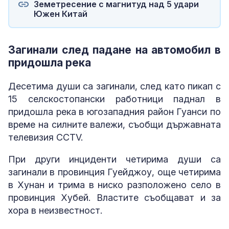
Земетресение с магнитуд над 5 удари
Южен Китай
Загинали след падане на автомобил в
придошла река
Десетима души са загинали, след като пикап с
15 селскостопански работници паднал в
придошла река в югозападния район Гуанси по
време на силните валежи, съобщи държавната
телевизия CCTV.
При други инциденти четирима души са
загинали в провинция Гуейджоу, още четирима
в Хунан и трима в ниско разположено село в
провинция Хубей. Властите съобщават и за
хора в неизвестност.