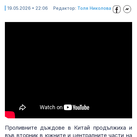
19.05.2026 • 22:06
Редактор:
Толя Николова
Проливните дъждове в Китай продължиха и
във вторник в южните и централните части на