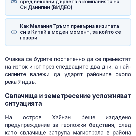
сред вековни дървета в компанията на
Си Дзинпин (ВИДЕО)
Как Мелания Тръмп превърна визитата
си в Китай в моден момент, за който се
говори
Очаква се бурите постепенно да се преместят
на изток и юг през следващите два дни, а най-
силните валежи да ударят районите около
река Яндзъ.
Свлачища и земетресение усложняват
ситуацията
На остров Хайнан беше издадено
предупреждение за геоложки бедствия, след
като свлачище затрупа магистрала в района