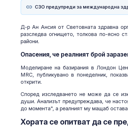
СЗО предупреди за международна здра
Д-р Ан Ансия от Световната здравна орг
разследва огнището, толкова по-ясно ст
райони.
Опасения, че реалният брой заразе
Моделиране на базирания в Лондон Цент
MRC, публикувано в понеделник, показв
открити.
Според изследването не може да се изк
души. Анализът предупреждава, че насто
до момента", а реалният му мащаб остава
Хората се опитват да се пр