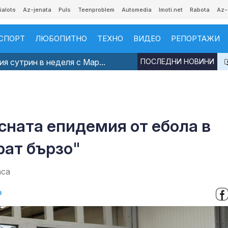
ialoto
Az-jenata
Puls
Teenproblem
Automedia
Imoti.net
Rabota
Az-
СПОРТ
ЛЮБОПИТНО
ТЕХНО
ВИДЕО
РЕПОРТАЖИ
я сутрин в неделя с Мар...
ПОСЛЕДНИ НОВИНИ
сната епидемия от ебола в
рат бързо"
аса
а