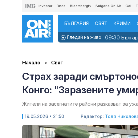
Investor
Dnes
Bloombergtv
Bulgaria On Air
Gol
T
БЪЛГАРИЯ
СВЯТ
КРИМИ
09:30
Гледай на живо
Българи
Начало
Свят
Страх заради смъртоно
Конго: "Заразените уми
Жители на засегнатите райони разказват за уж
19.05.2026 • 21:50
Редактор:
Толя Николов