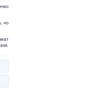
ичко
, но
акат
ази.