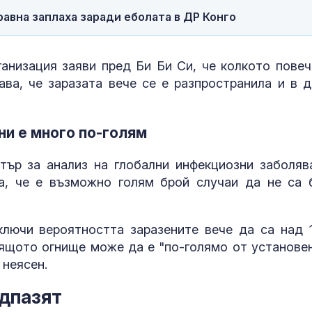
бутилки с вод
вна заплаха заради еболата в ДР Конго
София зарад
горещините
анизация заяви пред Би Би Си, че колкото повеч
Трамваи 12, 15
ава, че заразата вече се е разпространила и в д
няма да се д
30 август
ни е много по-голям
ър за анализ на глобални инфекциозни заболяв
а, че е възможно голям брой случаи да не са 
лючи вероятността заразените вече да са над 
ящото огнище може да е "по-голямо от установе
 неясен.
едпазят