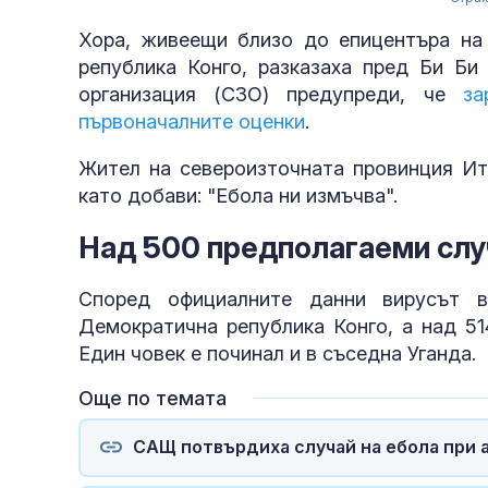
Хора, живеещи близо до епицентъра на
република Конго, разказаха пред Би Би
организация (СЗО) предупреди, че
за
първоначалните оценки
.
Жител на североизточната провинция Иту
като добави: "Ебола ни измъчва".
Над 500 предполагаеми слу
Според официалните данни вирусът 
Демократична република Конго, а над 51
Един човек е починал и в съседна Уганда.
Още по темата
САЩ потвърдиха случай на ебола при 