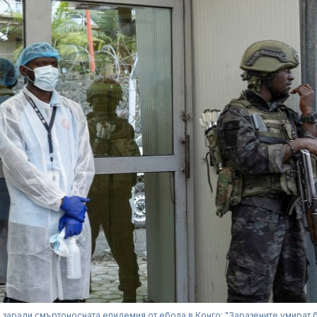
 заради смъртоносната епидемия от ебола в Конго: "Заразените умират 