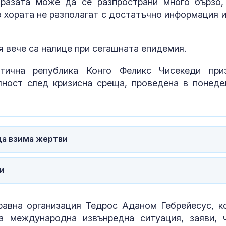
аразата може да се разпространи много бързо,
о хората не разполагат с достатъчно информация и
я вече са налице при сегашната епидемия.
тична република Конго Феликс Чисекеди при
лност след кризисна среща, проведена в понеде
да взима жертви
и
равна организация Тедрос Аданом Гебрейесус, к
а международна извънредна ситуация, заяви, 