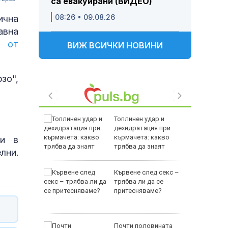
са евакуирани (ВИДЕО)
08:26 • 09.08.26
ична
авна
о от
ВИЖ ВСИЧКИ НОВИНИ
зо",
редиха
Топлинен удар и
ров
дехидратация при
идин
кърмачета: какво
ши в
трябва да знаят
лни.
родителите
на Джо
Кървене след секс –
 разсейки
трябва ли да се
притесняваме?
платно
Почти половината