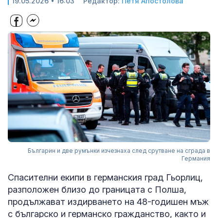
19.05.2026 • 16:03
Редактор:
Петя Апостолова
Българин и две румънки изчезнаха след срутване на сграда в
Германия
Спасителни екипи в германския град Гьорлиц,
разположен близо до границата с Полша,
продължават издирването на 48-годишен мъж
с българско и германско гражданство, както и