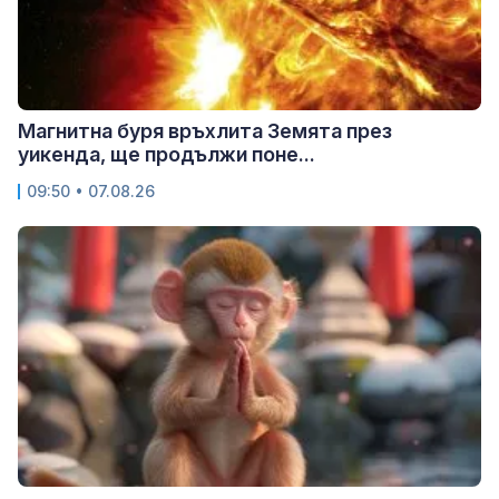
Магнитна буря връхлита Земята през
уикенда, ще продължи поне...
09:50 • 07.08.26