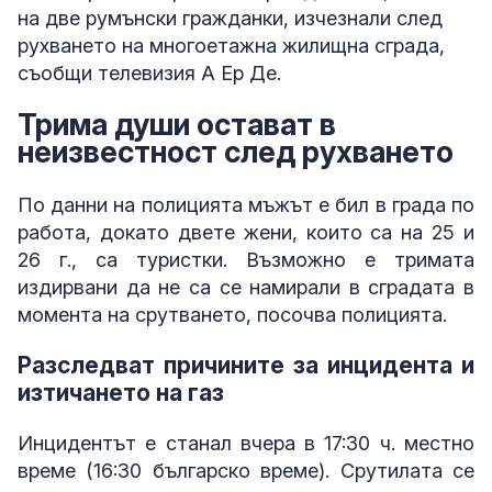
на две румънски гражданки, изчезнали след
рухването на многоетажна жилищна сграда,
съобщи телевизия А Ер Де.
Трима души остават в
неизвестност след рухването
По данни на полицията мъжът е бил в града по
работа, докато двете жени, които са на 25 и
26 г., са туристки. Възможно е тримата
издирвани да не са се намирали в сградата в
момента на срутването, посочва полицията.
Разследват причините за инцидента и
изтичането на газ
Инцидентът е станал вчера в 17:30 ч. местно
време (16:30 българско време). Срутилата се