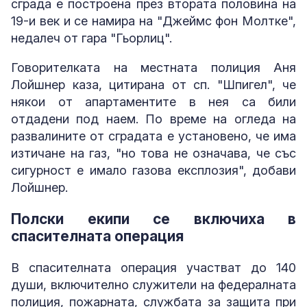
сграда е построена през втората половина на
19-и век и се намира на "Джеймс фон Молтке",
недалеч от гара "Гьорлиц".
Говорителката на местната полиция Аня
Лойшнер каза, цитирана от сп. "Шпигел", че
някои от апартаментите в нея са били
отдадени под наем. По време на огледа на
развалините от сградата е установено, че има
изтичане на газ, "но това не означава, че със
сигурност е имало газова експлозия", добави
Лойшнер.
Полски екипи се включиха в
спасителната операция
В спасителната операция участват до 140
души, включително служители на федералната
полиция, пожарната, службата за защита при