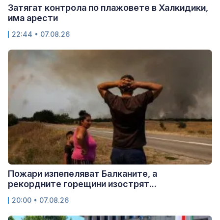
Затягат контрола по плажовете в Халкидики,
има арести
22:44 • 07.08.26
Пожари изпепеляват Балканите, а
рекордните горещини изострят...
20:00 • 07.08.26